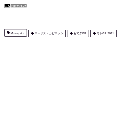
Motosprint
ローリス・カピロッシ
もてぎGP
モトGP 2011