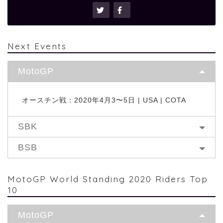
Next Events
MotoGP
オースチン戦：2020年4月3〜5日 | USA | COTA
SBK
BSB
MotoGP World Standing 2020 Riders Top
10
MotoGP