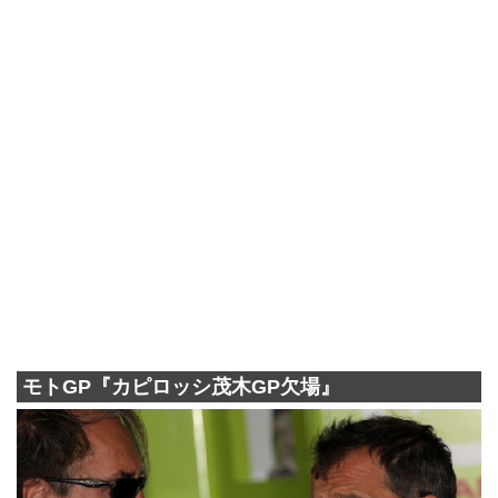
モトGP『カピロッシ茂木GP欠場』