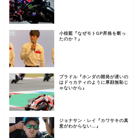
15
小椋藍『なぜモトGP昇格を断っ
たのか？』
16
ブラドル『ホンダの開発が遅いの
はドゥカティのように厚顔無恥じ
ゃないから』
17
ジョナサン・レイ『カワサキの真
意がわからない…』