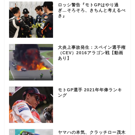
8
ロッシ警告『モトGPはやり過
ぎ…そろそろ、きちんと考えるべ
き』
9
大炎上事故発生：スペイン選手権
（CEV）2016アラゴン戦【動画
あり】
10
モトGP選手 2021年年俸ランキ
ング
11
ヤマハの本気、クラッチロー茂木