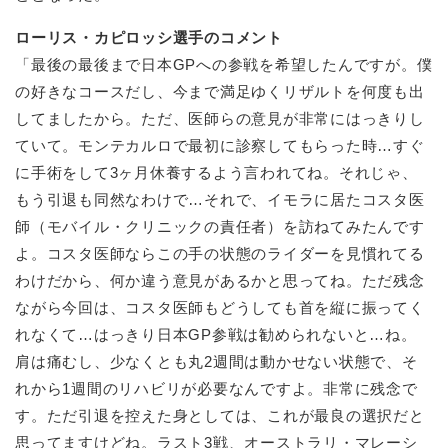
ローリス・カピロッシ選手のコメント
「最後の最後まで日本GPへの参戦を希望したんですが。僕
の好きなコースだし、今まで満足ゆくリザルトを何度も出
してましたから。ただ、医師らの意見が非常にはっきりし
ていて。モンテカルロで最初に診察してもらった時…すぐ
に手術をして3ヶ月休養するよう言われてね。それじゃ、
もう引退も同然なわけで…それで、イモラに居たコスタ医
師（モバイル・クリニックの責任者）を訪ねてみたんです
よ。コスタ医師ならこの手の状態のライダーを見慣れてる
わけだから、何か違う意見があるかと思ってね。ただ残念
ながら今回は、コスタ医師もどうしても首を縦に振ってく
れなくて…はっきり日本GP参戦は勧められないと…ね。
肩は痛むし、少なくとも丸2週間は動かせない状態で、そ
れから1週間のリハビリが必要なんですよ。非常に残念で
す。ただ引退を控えた身としては、これが最良の選択だと
思ってますけどね。ラスト3戦、オーストラリ・マレーシ