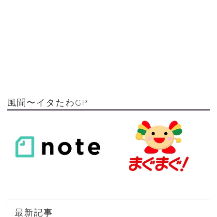
風聞〜イタたわGP
最新記事