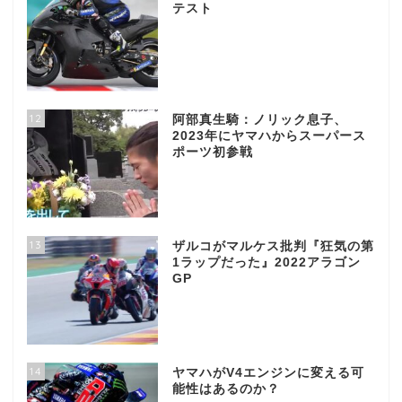
テスト
12
阿部真生騎：ノリック息子、
2023年にヤマハからスーパース
ポーツ初参戦
13
ザルコがマルケス批判『狂気の第
1ラップだった』2022アラゴン
GP
14
ヤマハがV4エンジンに変える可
能性はあるのか？