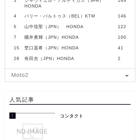
3
シャヴィエル・アルティガス（SPA）
149
HONDA
4
バリー・バルトゥス（BEL）KTM
146
5
山中琉聖（JPN） HONDA
122
7
國井勇輝（JPN）HONDA
100
15
埜口遥希（JPN）HONDA
41
28
有田光（JPN）HONDA
2
Moto2
人気記事
1
コンタクト