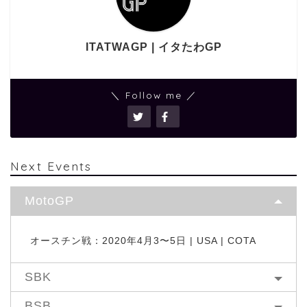
ITATWAGP | イタたわGP
＼ Follow me ／
Next Events
MotoGP
オースチン戦：2020年4月3〜5日 | USA | COTA
SBK
BSB