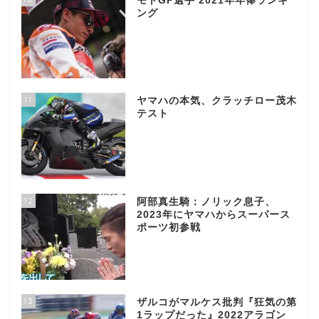
モトGP選手 2021年年俸ランキ
ング
11
ヤマハの本気、クラッチロー茂木
テスト
12
阿部真生騎：ノリック息子、
2023年にヤマハからスーパース
ポーツ初参戦
13
ザルコがマルケス批判『狂気の第
1ラップだった』2022アラゴン