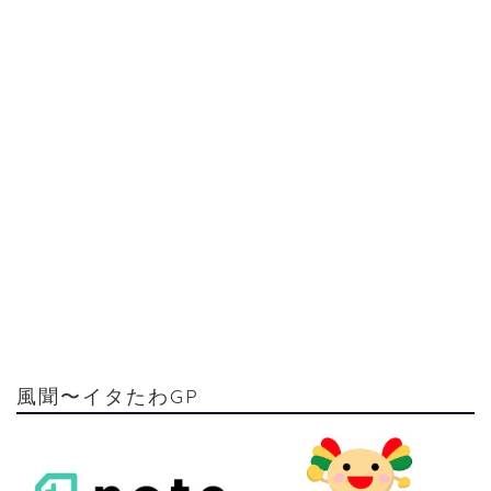
風聞〜イタたわGP