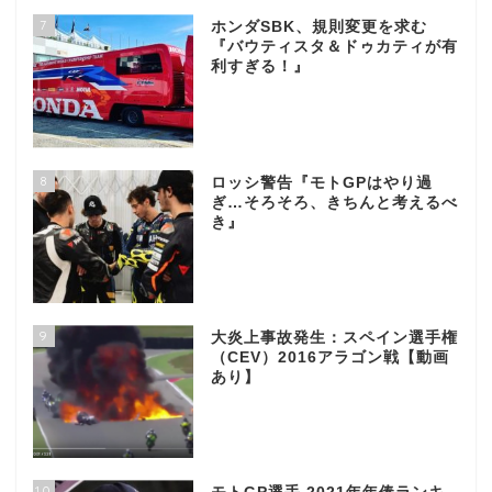
7
ホンダSBK、規則変更を求む
『バウティスタ＆ドゥカティが有
利すぎる！』
8
ロッシ警告『モトGPはやり過
ぎ…そろそろ、きちんと考えるべ
き』
9
大炎上事故発生：スペイン選手権
（CEV）2016アラゴン戦【動画
あり】
10