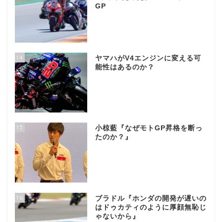
GP
14
ヤマハがV4エンジンに変える可
能性はあるのか？
15
小椋藍『なぜモトGP昇格を断っ
たのか？』
16
ブラドル『ホンダの開発が遅いの
はドゥカティのように厚顔無恥じ
ゃないから』