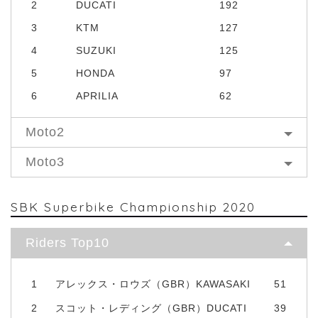
2
DUCATI
192
3
KTM
127
4
SUZUKI
125
5
HONDA
97
6
APRILIA
62
Moto2
Moto3
SBK Superbike Championship 2020
Riders Top10
1
アレックス・ロウズ（GBR）KAWASAKI
51
2
スコット・レディング（GBR）DUCATI
39