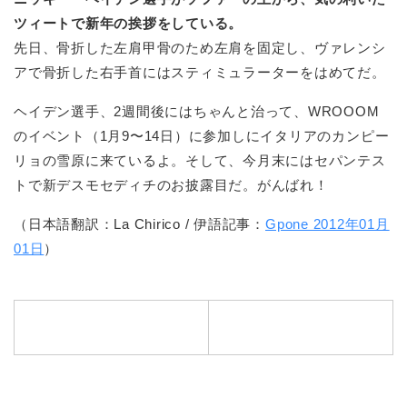
ツィートで新年の挨拶をしている。
先日、骨折した左肩甲骨のため左肩を固定し、ヴァレンシ
アで骨折した右手首にはスティミュラーターをはめてだ。
ヘイデン選手、2週間後にはちゃんと治って、WROOOM
のイベント（1月9〜14日）に参加しにイタリアのカンピー
リョの雪原に来ているよ。そして、今月末にはセパンテス
トで新デスモセディチのお披露目だ。がんばれ！
（日本語翻訳：La Chirico / 伊語記事：
Gpone 2012年01月
01日
）