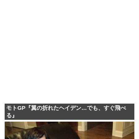
モトGP『翼の折れたヘイデン…でも、すぐ飛べ
る』