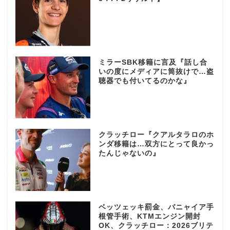
ミラーSBK移籍に言及『話し合
いの度にメディアに筒抜けで…盗
聴器でも付いてるのかな』
クラッチロー『クアルタラロのホ
ンダ移籍は…双方にとって良かっ
たんじゃないの』
ベッツェッキ罰金、バニャイア手
根管手術、KTMエンジン開封
OK、クラッチロー：2026ブリテ