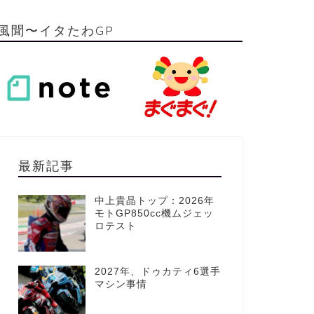
風聞〜イタたわGP
最新記事
中上貴晶トップ：2026年
モトGP850cc機ムジェッ
ロテスト
2027年、ドゥカティ6選手
マシン事情