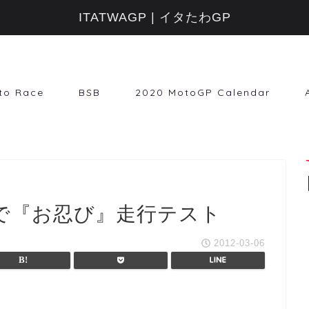
ITATWAGP | イタたわGP
to Race
BSB
2020 MotoGP Calendar
c機で『お忍び』走行テスト
2012-03-06