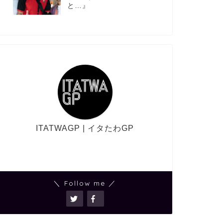
と…』
ITATWAGP | イタたわGP
＼ Follow me ／