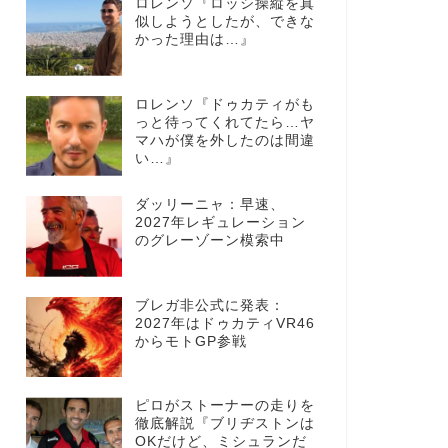
ロレンソ『ロッシ操縦を真
似しようとしたが、できな
かった理由は…』
ロレンソ『ドゥカティがも
っと待ってくれてたら…ヤ
マハが僕を外したのは間違
い…』
ダッリーニャ：早速、
2027年レギュレーション
のグレーゾーン模索中
ブレガ非公式に発表：
2027年はドゥカティVR46
からモトGP参戦
ピロがストーナーの走りを
徹底解説『ブリヂストンは
OKだけど、ミシュランだ