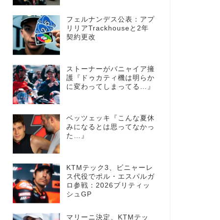
フェルナンデス公表：アプ
リリアTrackhouseと2年
契約更改
ストーナーがバニャイア擁
護『ドゥカティ機は明らか
に変わってしまってる…』
ベッツェッキ『こんな夏休
みになるとは思ってなかっ
た…』
KTMテック3、ビニャーレ
ス代役でポル・エスパルガ
ロ参戦：2026ブリティッ
シュGP
マリーニ決定、KTMテッ