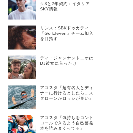
ク3と2年契約：イタリア
SKY情報
リンス：SBKドゥカティ
『Go Eleven』チーム加入
を目指す
ディ・ジャンナントニオは
DJ彼女に首ったけ
アコスタ『超有名人とディ
ナーに行けるとしたら…ス
タローンかロッシが良い』
アコスタ『気持ちをコント
ロールできるよう自己啓発
本を読みまくってる』