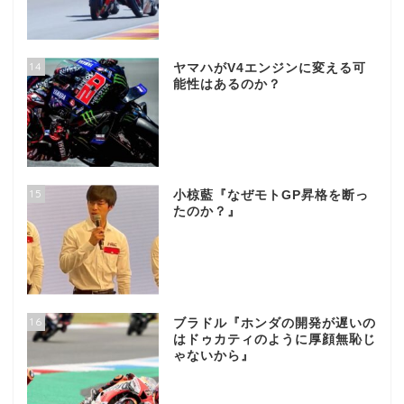
14
ヤマハがV4エンジンに変える可
能性はあるのか？
15
小椋藍『なぜモトGP昇格を断っ
たのか？』
16
ブラドル『ホンダの開発が遅いの
はドゥカティのように厚顔無恥じ
ゃないから』