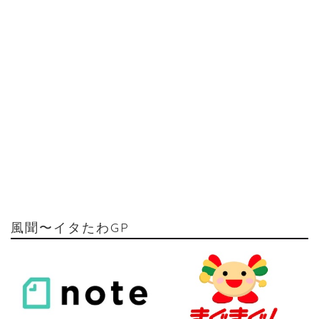
風聞〜イタたわGP