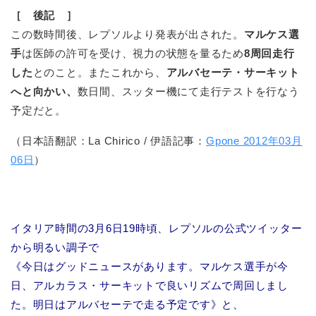
［ 後記 ］
この数時間後、レプソルより発表が出された。
マルケス選
手
は医師の許可を受け、視力の状態を量るため
8周回走行
した
とのこと。またこれから、
アルバセーテ・サーキット
へと向かい、
数日間、スッター機にて走行テストを行なう
予定だと。
（日本語翻訳：La Chirico / 伊語記事：
Gpone 2012年03月
06日
）
イタリア時間の3月6日19時頃、レプソルの公式ツイッター
から明るい調子で
《今日はグッドニュースがあります。マルケス選手が今
日、アルカラス・サーキットで良いリズムで周回しまし
た。明日はアルバセーテで走る予定です》と、