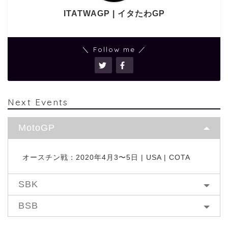
ITATWAGP | イタたわGP
＼ Follow me ／
Next Events
MotoGP
オースチン戦：2020年4月3〜5日 | USA | COTA
SBK
BSB