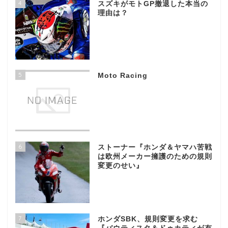
4
スズキがモトGP撤退した本当の
理由は？
5
Moto Racing
6
ストーナー『ホンダ＆ヤマハ苦戦
は欧州メーカー擁護のための規則
変更のせい』
7
ホンダSBK、規則変更を求む