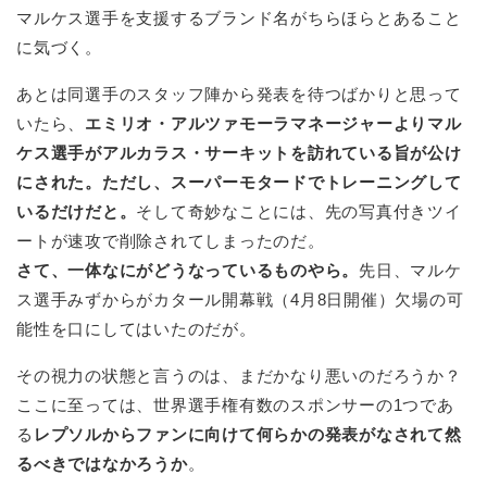
マルケス選手を支援するブランド名がちらほらとあること
に気づく。
あとは同選手のスタッフ陣から発表を待つばかりと思って
いたら、
エミリオ・アルツァモーラマネージャーよりマル
ケス選手がアルカラス・サーキットを訪れている旨が公け
にされた。ただし、スーパーモタードでトレーニングして
いるだけだと。
そして奇妙なことには、先の写真付きツイ
ートが速攻で削除されてしまったのだ。
さて、一体なにがどうなっているものやら。
先日、マルケ
ス選手みずからがカタール開幕戦（4月8日開催）欠場の可
能性を口にしてはいたのだが。
その視力の状態と言うのは、まだかなり悪いのだろうか？
ここに至っては、世界選手権有数のスポンサーの1つであ
る
レプソルからファンに向けて何らかの発表がなされて然
るべきではなかろうか
。