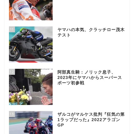
11
ヤマハの本気、クラッチロー茂木
テスト
12
阿部真生騎：ノリック息子、
2023年にヤマハからスーパース
ポーツ初参戦
13
ザルコがマルケス批判『狂気の第
1ラップだった』2022アラゴン
GP