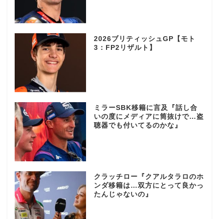
2026ブリティッシュGP【モト
3：FP2リザルト】
ミラーSBK移籍に言及『話し合
いの度にメディアに筒抜けで…盗
聴器でも付いてるのかな』
クラッチロー『クアルタラロのホ
ンダ移籍は…双方にとって良かっ
たんじゃないの』