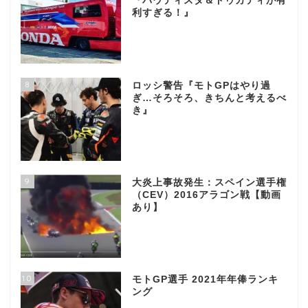
『バウティスタ＆ドゥカティが有
利すぎる！』
8
ロッシ警告『モトGPはやり過
ぎ…そろそろ、きちんと考えるべ
き』
9
大炎上事故発生：スペイン選手権
（CEV）2016アラゴン戦【動画
あり】
10
モトGP選手 2021年年俸ランキ
ング