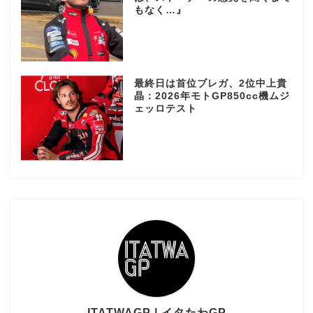
もなく…』
最終日は首位ブレガ、2位中上貴
晶：2026年モトGP850cc機ムジ
ェッロテスト
ITATWAGP | イタたわGP