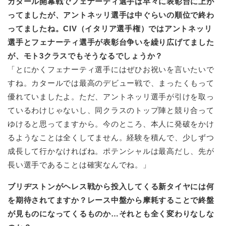
カタール開幕戦でフェナーティ選手は早々に表彰台に上が
ってましたが、アントネッリ選手は中ぐらいの順位で終わ
ってましたね。CIV（イタリア選手権）ではアントネッリ
選手とフェナーティ選手が表彰台争いを繰り広げてました
が、モト3クラスでもそうなるでしょうか？
「とにかくフェナーティ選手にはぜひお祝いを言いたいで
すね。カタールでは最高のデビュー戦で、まったくもって
優れていましたよ。ただ、アントネッリ選手が引けを取っ
ているわけじゃないし、同クラスのトップ陣と競り合って
ゆけると思ってますから。今のところ、本人に発破をかけ
るようなことは全くしてません。経験を積んで、少しずつ
成長して行かなければね。ポテンシャルは最高だし、先が
長い選手であることは確実なんでね。」
ブリヂストンがヘレス戦から投入してくる新タイヤには何
を期待されてますか？レース中盤から摩耗することで終盤
が見ものになってくるものか…それとも全く変わりなしな