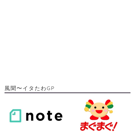
風聞〜イタたわGP