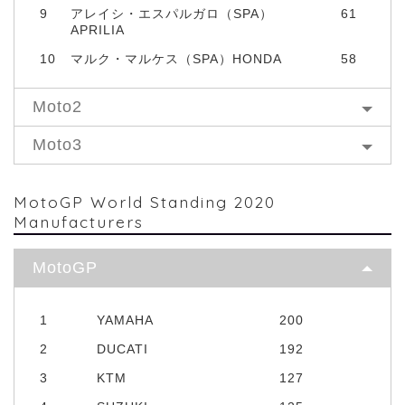
9
アレイシ・エスパルガロ（SPA）
61
APRILIA
10
マルク・マルケス（SPA）HONDA
58
Moto2
Moto3
MotoGP World Standing 2020
Manufacturers
MotoGP
1
YAMAHA
200
2
DUCATI
192
3
KTM
127