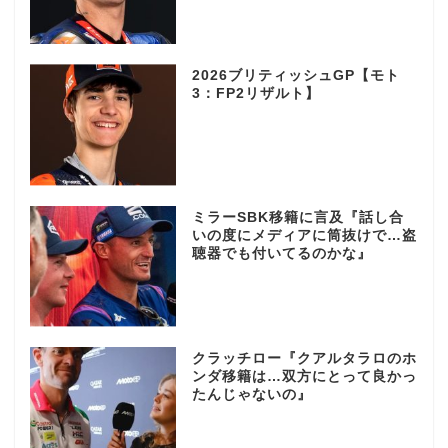
2026ブリティッシュGP【モト
3：FP2リザルト】
ミラーSBK移籍に言及『話し合
いの度にメディアに筒抜けで…盗
聴器でも付いてるのかな』
クラッチロー『クアルタラロのホ
ンダ移籍は…双方にとって良かっ
たんじゃないの』