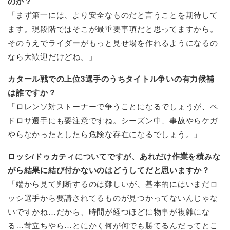
のか？
「まず第一には、より安全なものだと言うことを期待して
ます。現段階ではそこが最重要事項だと思ってますから。
そのうえでライダーがもっと見せ場を作れるようになるの
なら大歓迎だけどね。」
カタール戦での上位3選手のうちタイトル争いの有力候補
は誰ですか？
「ロレンソ対ストーナーで争うことになるでしょうが、ペ
ドロサ選手にも要注意ですね。シーズン中、事故やらケガ
やらなかったとしたら危険な存在になるでしょう。」
ロッシ/ドゥカティについてですが、あれだけ作業を積みな
がら結果に結び付かないのはどうしてだと思いますか？
「端から見て判断するのは難しいが、基本的にはいまだロ
ッシ選手から要請されてるものが見つかってないんじゃな
いですかね…だから、時間が経つほどに物事が複雑にな
る…苛立ちやら…とにかく何が何でも勝てるんだってとこ