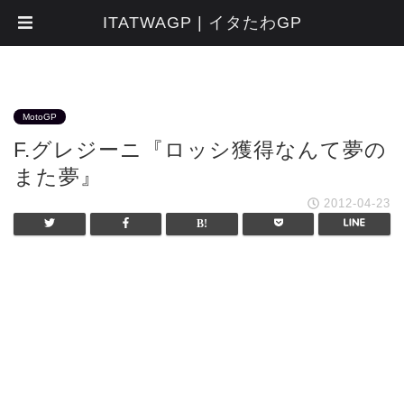
ITATWAGP | イタたわGP
MotoGP
F.グレジーニ『ロッシ獲得なんて夢の
また夢』
2012-04-23