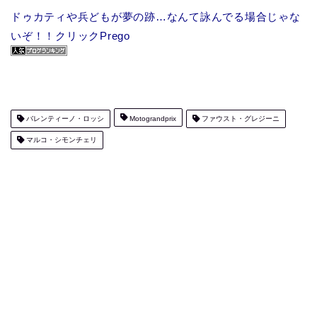
ドゥカティや兵どもが夢の跡…なんて詠んでる場合じゃな
いぞ！！クリックPrego
バレンティーノ・ロッシ
Motograndprix
ファウスト・グレジーニ
マルコ・シモンチェリ