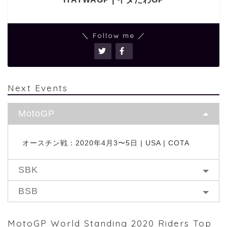
＼ Follow me ／
Next Events
MotoGP
オースチン戦：2020年4月3〜5日 | USA | COTA
SBK
BSB
MotoGP World Standing 2020 Riders Top