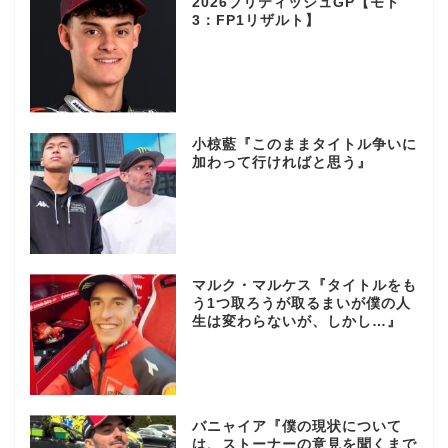
2026ブリティッシュGP【モト
3：FP1リザルト】
小椋藍『このままタイトル争いに
加わって行ければと思う』
マルク・マルケス『タイトルをも
う1つ取ろうが取るまいが僕の人
生は変わらないが、しかし…』
バニャイア『僕の現状について
は、ストーナーの意見を聞くまで