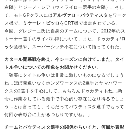
右隣）とジーノ・レア（ウィライロー選手の右隣）、そし
て、モトGPクラスには
アルヴァロ・バウティスタ
をワーク
ス機で、
ミケーレ・ピッロ
をCRT機で出走させている。
今回、グレジーニ氏は自身のチームについて、2012年のス
トーナー選手のライバル陣について、また、ドゥカティ/
ロ
ッシ
危機や、スーパーシッチ不在について語ってくれた。
カタール開幕戦を終え、今シーズンに向けて…また、タイ
トル争いについての印象をお聞かせください。
「確実にタイトル争いは非常に激しいものになるでしょう
ね…ほぼ間違いなくホンダワークスの2選手とヤマハワー
クスの2選手を中心にして…もちろんドゥカティもね…懸
命に作業をしている最中で中心的な存在になり得るでしょ
う…とは言っても、うちだってバウティスタ選手でもって
何回か表彰台に上がるつもりですがね。」
チームとバウティスタ選手の関係からいくと、何回か表彰