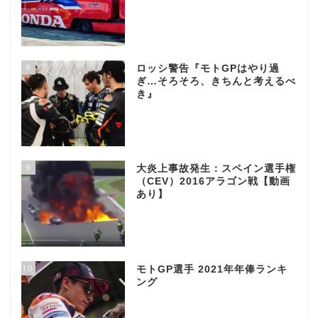
8
ロッシ警告『モトGPはやり過
ぎ…そろそろ、きちんと考えるべ
き』
9
大炎上事故発生：スペイン選手権
（CEV）2016アラゴン戦【動画
あり】
10
モトGP選手 2021年年俸ランキ
ング