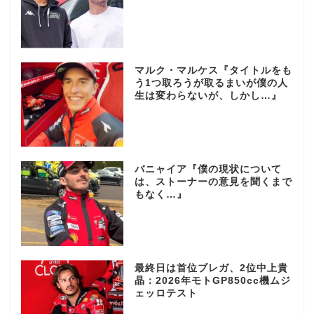
マルク・マルケス『タイトルをも
う1つ取ろうが取るまいが僕の人
生は変わらないが、しかし…』
バニャイア『僕の現状について
は、ストーナーの意見を聞くまで
もなく…』
最終日は首位ブレガ、2位中上貴
晶：2026年モトGP850cc機ムジ
ェッロテスト