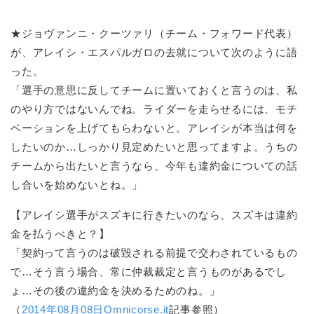
★ジョヴァンニ・クーツァリ（チーム・フォワード代表）
が、アレイシ・エスパルガロの去就について次のように語
った。
「選手の意思に反してチームに置いておくと言うのは、私
のやり方ではないんでね。ライダーを走らせるには、モチ
ベーションを上げてもらわないと。アレイシが本当は何を
したいのか…しっかり見定めたいと思ってますよ。うちの
チームから出たいと言うなら、今年も違約金についての話
し合いを始めないとね。」
【アレイシ選手がスズキに行きたいのなら、スズキは違約
金を払うべきと？】
「契約って言うのは破毀される前提で交わされているもの
で…そう言う場合、常に仲裁裁定と言うものがあるでし
ょ…その後の違約金を決めるためのね。」
（
2014年08月08日Omnicorse.it
記事参照）