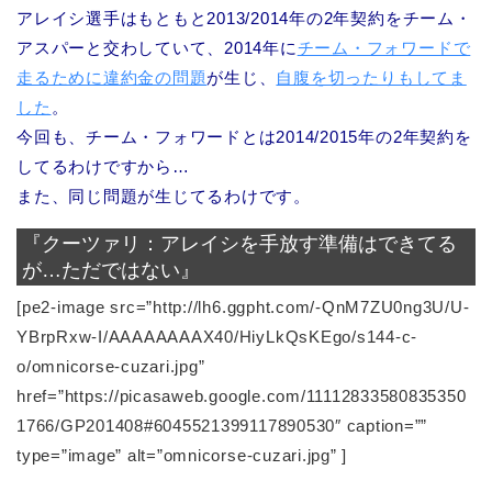
アレイシ選手はもともと2013/2014年の2年契約をチーム・
アスパーと交わしていて、2014年に
チーム・フォワードで
走るために違約金の問題
が生じ、
自腹を切ったりもしてま
した
。
今回も、チーム・フォワードとは2014/2015年の2年契約を
してるわけですから…
また、同じ問題が生じてるわけです。
『クーツァリ：アレイシを手放す準備はできてる
が…ただではない』
[pe2-image src=”http://lh6.ggpht.com/-QnM7ZU0ng3U/U-
YBrpRxw-I/AAAAAAAAX40/HiyLkQsKEgo/s144-c-
o/omnicorse-cuzari.jpg”
href=”https://picasaweb.google.com/11112833580835350
1766/GP201408#6045521399117890530″ caption=””
type=”image” alt=”omnicorse-cuzari.jpg” ]