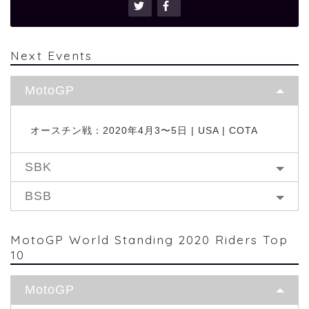
Next Events
MotoGP
オースチン戦：2020年4月3〜5日 | USA | COTA
SBK
BSB
MotoGP World Standing 2020 Riders Top
10
MotoGP