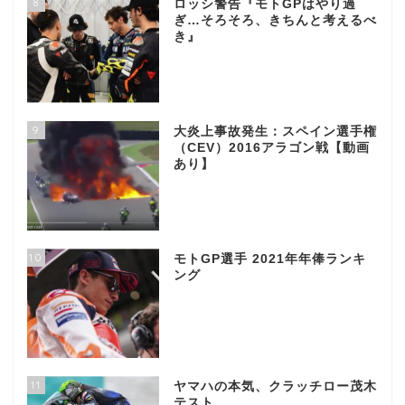
8
ロッシ警告『モトGPはやり過
ぎ…そろそろ、きちんと考えるべ
き』
9
大炎上事故発生：スペイン選手権
（CEV）2016アラゴン戦【動画
あり】
10
モトGP選手 2021年年俸ランキ
ング
11
ヤマハの本気、クラッチロー茂木
テスト