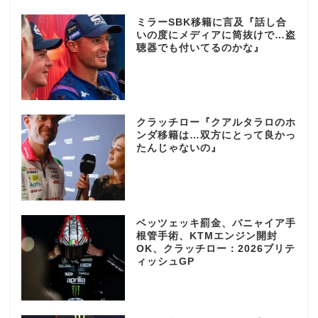
ミラーSBK移籍に言及『話し合
いの度にメディアに筒抜けで…盗
聴器でも付いてるのかな』
クラッチロー『クアルタラロのホ
ンダ移籍は…双方にとって良かっ
たんじゃないの』
ベッツェッキ罰金、バニャイア手
根管手術、KTMエンジン開封
OK、クラッチロー：2026ブリテ
ィッシュGP