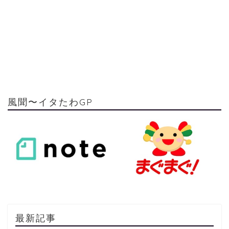
風聞〜イタたわGP
最新記事