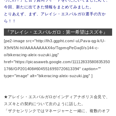
今回、新たに出てきた情報をまとめてみました。
とりあえず、まず、アレイシ・エスパルガロ選手の方か
ら！！
『アレイシ・エスパルガロ：第一希望はスズキ』
[pe2-image src=”http://lh3.ggpht.com/-uLPava-qg-k/U-
X9rN5N-hI/AAAAAAAAX4o/TqpmqPeGwj0/s144-c-
o/bikeracing-aleix-suzuki.jpg”
href=”https://picasaweb.google.com/11112833580835350
1766/GP201408#6045516993720613394″ caption=””
type=”image” alt=”bikeracing-aleix-suzuki.jpg” ]
★アレイシ・エスパルガロがインディアナポリス会見で、
スズキとの契約について次のように話した。
「ザクセンリンクではマネージャーと一緒に、複数のオフ