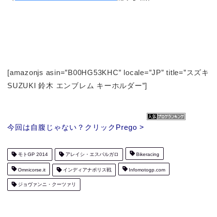
[amazonjs asin=”B00HG53KHC” locale=”JP” title=”スズキ
SUZUKI 鈴木 エンブレム キーホルダー”]
今回は自腹じゃない？クリックPrego >
モトGP 2014
アレイシ・エスパルガロ
Bikeracing
Omnicorse.it
インディアナポリス戦
Infomotogp.com
ジョヴァンニ・クーツァリ