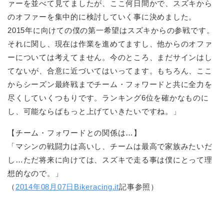
ァーを並べて見てましたが、ここ何日間かで、スズキから
のオファーを集中的に検討していく事に決めました。
2015年に向けての僕の第一希望はスズキからの参戦です。
それに関し、現在は作業を進めてますし、他からのオファ
ーについては考えてません。今のところ、まだサインはし
てないが、合意に近づいてはいってます。もちろん、ここ
からシーズン最終戦までチーム・フォワードと共に全力を
尽くしていくつもりです。ランキング6位を確かなものに
し、可能ならばもっと上げていきたいですね。」
【チーム・フォワードとの関係は…】
「マシンの戦闘力は高いし、チームは最高で家族みたいだ
し…ただ将来に向けては、スズキで走る事は僕にとって理
想的なので。」
（
2014年08月07日Bikeracing.it
記事参照）