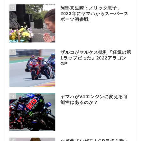
12
阿部真生騎：ノリック息子、
2023年にヤマハからスーパース
ポーツ初参戦
13
ザルコがマルケス批判『狂気の第
1ラップだった』2022アラゴン
GP
14
ヤマハがV4エンジンに変える可
能性はあるのか？
15