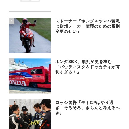
6
ストーナー『ホンダ＆ヤマハ苦戦
は欧州メーカー擁護のための規則
変更のせい』
7
ホンダSBK、規則変更を求む
『バウティスタ＆ドゥカティが有
利すぎる！』
8
ロッシ警告『モトGPはやり過
ぎ…そろそろ、きちんと考えるべ
き』