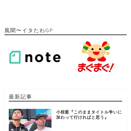
風聞〜イタたわGP
最新記事
小椋藍『このままタイトル争いに
加わって行ければと思う』