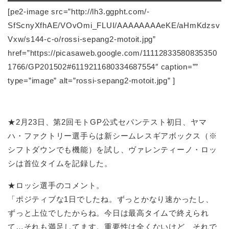
[pe2-image src=”http://lh3.ggpht.com/-
SfScnyXfhAE/VOvOmi_FLUI/AAAAAAAAeKE/aHmKdzsv
Vxw/s144-c-o/rossi-sepang2-motoit.jpg”
href=”https://picasaweb.google.com/11112833580835350
1766/GP201502#6119211680334687554″ caption=””
type=”image” alt=”rossi-sepang2-motoit.jpg” ]
★2月23日、第2回モトGP公式セパンテスト初日、ヤマ
ハ・ファクトリー選手らは新シームレスギアボックス（※
シフトダウンでも機能）を試し、ヴァレンティーノ・ロッ
シは首位タイムを記録した。
★ロッシ選手のコメント。
「ポジティブな1日でしたね。ずっとかなり速かったし、
ずっと上位でしたからね。今日は最高タイムで終えられ
て…それも満足してます。重要性は全くないけど、それで