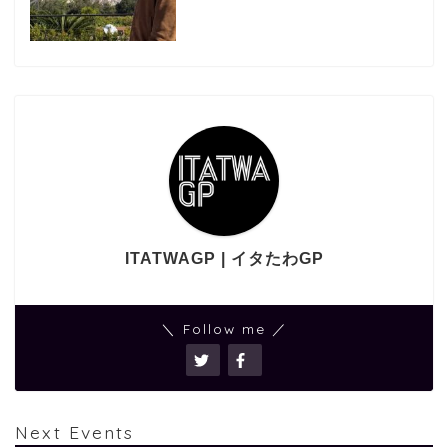
ITATWAGP | イタたわGP
＼ Follow me ／
Next Events