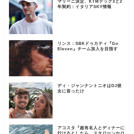
マリーニ決定、KTMテック3と2
年契約：イタリアSKY情報
リンス：SBKドゥカティ『Go
Eleven』チーム加入を目指す
ディ・ジャンナントニオはDJ彼
女に首ったけ
アコスタ『超有名人とディナーに
行けるとしたら…スタローンかロ