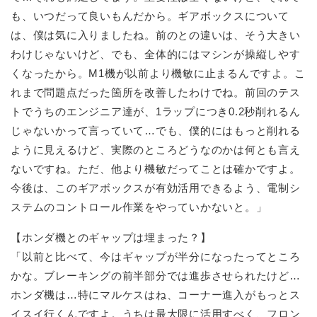
も、いつだって良いもんだから。ギアボックスについて
は、僕は気に入りましたね。前のとの違いは、そう大きい
わけじゃないけど、でも、全体的にはマシンが操縦しやす
くなったから。M1機が以前より機敏に止まるんですよ。こ
れまで問題点だった箇所を改善したわけでね。前回のテス
トでうちのエンジニア達が、1ラップにつき0.2秒削れるん
じゃないかって言っていて…でも、僕的にはもっと削れる
ように見えるけど、実際のところどうなのかは何とも言え
ないですね。ただ、他より機敏だってことは確かですよ。
今後は、このギアボックスが有効活用できるよう、電制シ
ステムのコントロール作業をやっていかないと。」
【ホンダ機とのギャップは埋まった？】
「以前と比べて、今はギャップが半分になったってところ
かな。ブレーキングの前半部分では進歩させられたけど…
ホンダ機は…特にマルケスはね、コーナー進入がもっとス
イスイ行くんですよ。うちは最大限に活用すべく、フロン