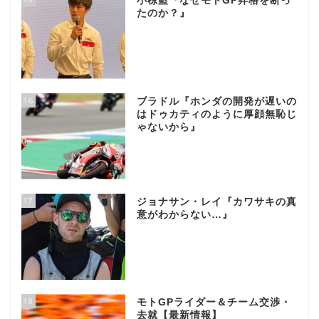
小椋藍『なぜモトGP昇格を断っ
たのか？』
16
ブラドル『ホンダの開発が遅いの
はドゥカティのように厚顔無恥じ
ゃないから』
17
ジョナサン・レイ『カワサキの真
意がわからない…』
18
モトGPライダー＆チーム交渉・
去就【最新情報】