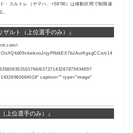
・スルトレ（ヤマハ、+58’00）は移動区間で制限速
位。
 リザルト（上位選手のみ）』
ent.com/-
s/IQ4d09xkwkooJnjyPfblkEX7bJAurKgsgCCo/s14
128335808353501766/6372714328787943489?
326960664018″ caption=”” type=”image”
グ（上位選手のみ）』