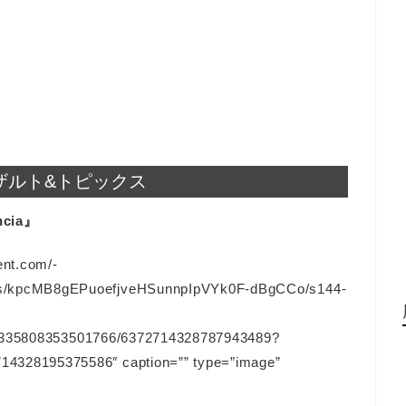
ザルト&トピックス
ncia』
ent.com/-
/kpcMB8gEPuoefjveHSunnpIpVYk0F-dBgCCo/s144-
128335808353501766/6372714328787943489?
328195375586″ caption=”” type=”image”