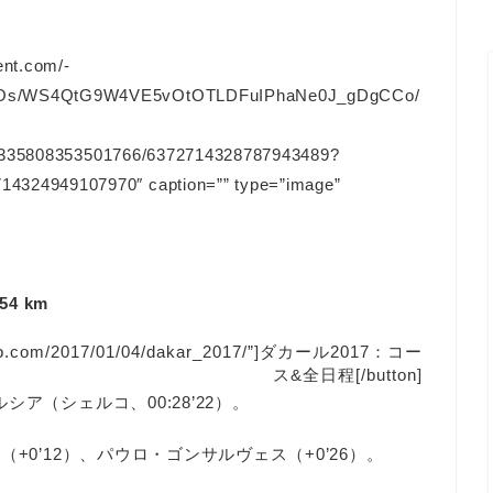
ent.com/-
Os/WS4QtG9W4VE5vOtOTLDFuIPhaNe0J_gDgCCo/
128335808353501766/6372714328787943489?
324949107970″ caption=”” type=”image”
4 km
tatwagp.com/2017/01/04/dakar_2017/”]ダカール2017：コー
ス&全日程[/button]
ア（シェルコ、00:28’22）。
+0’12）、パウロ・ゴンサルヴェス（+0’26）。