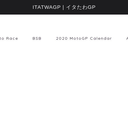
ITATWAGP | イタたわGP
to Race
BSB
2020 MotoGP Calendar