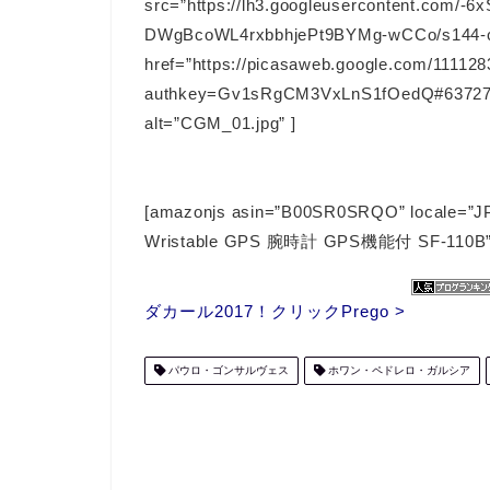
src=”https://lh3.googleusercontent.com
DWgBcoWL4rxbbhjePt9BYMg-wCCo/s144-c
href=”https://picasaweb.google.com/111
authkey=Gv1sRgCM3VxLnS1fOedQ#6372714
alt=”CGM_01.jpg” ]
[amazonjs asin=”B00SR0SRQO” loca
Wristable GPS 腕時計 GPS機能付 SF-110B”
ダカール2017！クリックPrego >
パウロ・ゴンサルヴェス
ホワン・ペドレロ・ガルシア