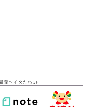
風聞〜イタたわGP