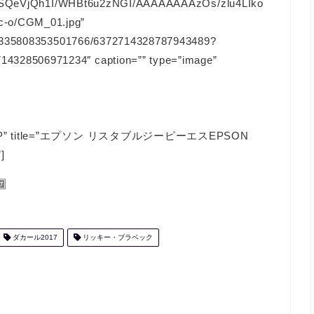
/-6xSQeVjQh1I/WHBt6u2zNGI/AAAAAAAAzOs/zlu4LIko
-o/CGM_01.jpg”
128335808353501766/6372714328787943489?
328506971234″ caption=”” type=”image”
le=”JP” title=”エプソン リスタブルジーピーエスEPSON
]
ダカール2017
リッキー・ブラベック