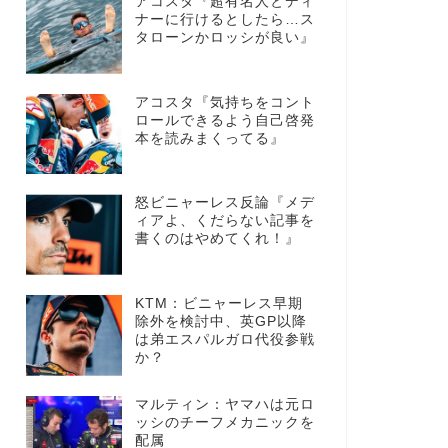
アコスタ『超有名人とディ
ナーに行けるとしたら…ス
タローンかロッシが良い』
アコスタ『気持ちをコント
ロールできるよう自己啓発
本を読みまくってる』
怒ビニャーレス反論『メデ
ィアよ、くだらない記事を
書くのはやめてくれ！』
KTM：ビニャーレス早期
除外を検討中、英GP以降
は弟エスパルガロ代役参戦
か？
マルティン：ヤマハは元ロ
ッシのチーフメカニックを
配属