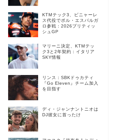
KTMテック3、ビニャーレ
ス代役でポル・エスパルガ
ロ参戦：2026ブリティッ
シュGP
マリーニ決定、KTMテッ
ク3と2年契約：イタリア
SKY情報
リンス：SBKドゥカティ
『Go Eleven』チーム加入
を目指す
ディ・ジャンナントニオは
DJ彼女に首ったけ