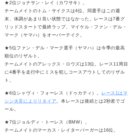
★2位ジョナサン・レイ（カワサキ）。
チームメイトのトム・サイクスは4位。同選手はこの週
末、体調があまり良い状態ではなかった。レースは7番グ
リッドスタートで最終ラップ、マイケル・ファン・デル・
マーク（ヤマハ）をオーバーテイク。
★5位ファン・デル・マーク選手（ヤマハ）は今季の最高
順位のリザルト。
チームメイトのアレックス・ロウズは13位。レース11周目
に4番手を走行中にミスを犯しコースアウトしてのリザル
ト。
★6位シャヴィ・フォーレス（ドゥカティ）。
レース1はマ
シン火災によりリタイア
。本レースは後続とは2秒差でゴ
ール。
★7位ジョルディ・トーレス（BMW）。
チームメイトのマーカス・レイターバーガーは16位。