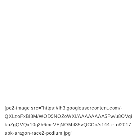
[pe2-image src=”https://lh3.googleusercontent.com/-
QXLzoFxBl8M/WOD9NOZoWXI/AAAAAAAA5Fw/u8OVqi
kuZgQVQx10q2h6mcVFjNOMd35vQCCo/s144-c-o/2017-
sbk-aragon-race2-podium.jpg”