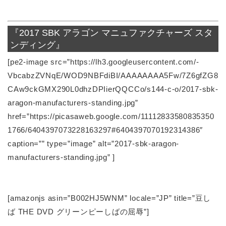
『2017 SBK アラゴン マニュファクチャーズ スタ
ンディング』
[pe2-image src=”https://lh3.googleusercontent.com/-
VbcabzZVNqE/WOD9NBFdiBI/AAAAAAAA5Fw/7Z6gfZG8
CAw9ckGMX290L0dhzDPIierQQCCo/s144-c-o/2017-sbk-
aragon-manufacturers-standing.jpg”
href=”https://picasaweb.google.com/11112833580835350
1766/6404397073228163297#6404397070192314386″
caption=”” type=”image” alt=”2017-sbk-aragon-
manufacturers-standing.jpg” ]
[amazonjs asin=”B002HJ5WNM” locale=”JP” title=”豆し
ば THE DVD グリーンピーしばの屈辱”]