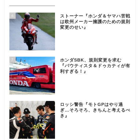
6
ストーナー『ホンダ＆ヤマハ苦戦
は欧州メーカー擁護のための規則
変更のせい』
7
ホンダSBK、規則変更を求む
『バウティスタ＆ドゥカティが有
利すぎる！』
8
ロッシ警告『モトGPはやり過
ぎ…そろそろ、きちんと考えるべ
き』