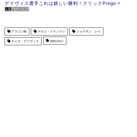
デイヴィス選手これは嬉しい勝利！クリックPrego >
アラゴン戦
マルコ・メランドリ
ジョナサン・レイ
チャズ・デイヴィス
SBK2017