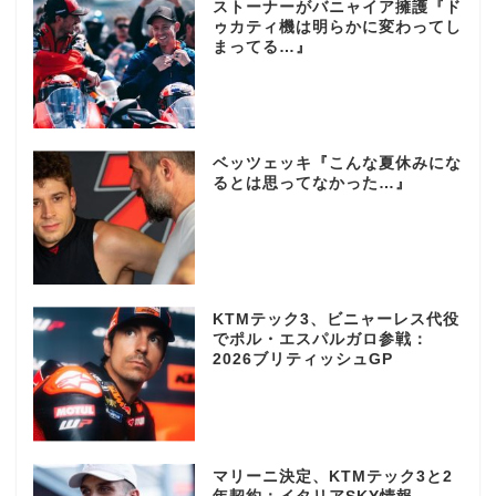
ストーナーがバニャイア擁護『ド
ゥカティ機は明らかに変わってし
まってる…』
ベッツェッキ『こんな夏休みにな
るとは思ってなかった…』
KTMテック3、ビニャーレス代役
でポル・エスパルガロ参戦：
2026ブリティッシュGP
マリーニ決定、KTMテック3と2