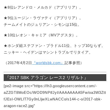
★8位レアンドロ・メルカド（アプリリア）。
★9位ユージン・ラヴァティ（アプリリア）。
チームメイトのジュリアン・シモンは15位。
★10位レオン・キャミア（MVアグスタ）。
★ホンダ組ステファン・ブラドル11位、トップ10ならず。
ニッキー・ヘイデンはマシントラブルでリタイア。
（2017年4月2日
『worldsbk.com』
記事参照）
『2017 SBK アラゴン レース2 リザルト』
[pe2-image src=”https://lh3.googleusercontent.com/-
aZZGT8MoEOc/WOD9NPtfJyI/AAAAAAAA5Fw/oa3W3Ztt
fJEsl-OWLlT7Gy0nLljwXLwNACCo/s144-c-o/2017-sbk-
aragon-race2.jpg”