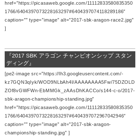
href=”https://picasaweb.google.com/11112833580835350
1766/6404397073228163297#6404397074118289186″
caption=”” type=”image” alt=”2017-sbk-aragon-race2.jpg”
]
『2017 SBK アラゴン チャンピオンシップ スタン
ディング』
[pe2-image src=”https://lh3.googleusercontent.com/-
kz7GQN3qIyk/WOD9NLbAh4I/AAAAAAAA5Fw/75DZOLD
ZOf8vGWFWn-EbMMGk_zAAsDhKACCo/s144-c-o/2017-
sbk-aragon-championship-standing.jpg”
href=”https://picasaweb.google.com/11112833580835350
1766/6404397073228163297#6404397072967042946″
caption=”” type=”image” alt=”2017-sbk-aragon-
championship-standing.jpg” ]