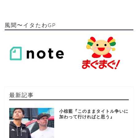
風聞〜イタたわGP
最新記事
小椋藍『このままタイトル争いに
加わって行ければと思う』