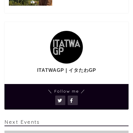
ITATWAGP | イタたわGP
＼ Follow me ／
Next Events