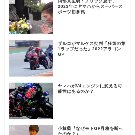
12
阿部真生騎：ノリック息子、
2023年にヤマハからスーパース
ポーツ初参戦
13
ザルコがマルケス批判『狂気の第
1ラップだった』2022アラゴン
GP
14
ヤマハがV4エンジンに変える可
能性はあるのか？
15
小椋藍『なぜモトGP昇格を断っ
たのか？』