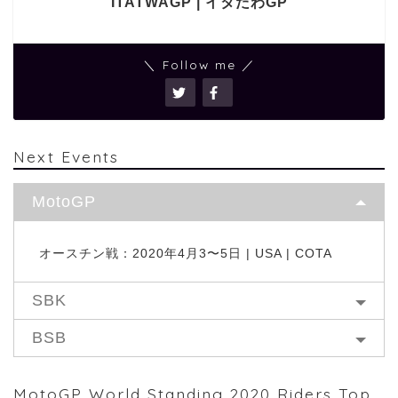
ITATWAGP | イタたわGP
＼ Follow me ／
Next Events
MotoGP
オースチン戦：2020年4月3〜5日 | USA | COTA
SBK
BSB
MotoGP World Standing 2020 Riders Top