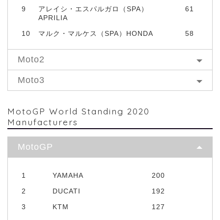
9
アレイシ・エスパルガロ（SPA）
61
APRILIA
10
マルク・マルケス（SPA）HONDA
58
Moto2
Moto3
MotoGP World Standing 2020
Manufacturers
MotoGP
1
YAMAHA
200
2
DUCATI
192
3
KTM
127