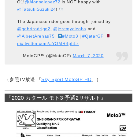
Q1!
@Alonsolopez72
is NOT happy with
@TatsukiSuzuki24
!
The Japanese rider goes through, joined by
@gabrirodrigo2
,
@jeremyalcoba
and
@AlbertArenas75
!
#Moto3
|
#QatarGP
pic.twitter.com/aYOMRBphLz
— MotoGP™ (@MotoGP)
March 7, 2020
（参照TV放送 『
Sky Sport MotoGP HD
』）
『2020 カタール モト3 予選2リザルト』