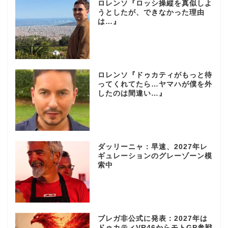
ロレンソ『ロッシ操縦を真似しよ
うとしたが、できなかった理由
は…』
ロレンソ『ドゥカティがもっと待
ってくれてたら…ヤマハが僕を外
したのは間違い…』
ダッリーニャ：早速、2027年レ
ギュレーションのグレーゾーン模
索中
ブレガ非公式に発表：2027年は
ドゥカティVR46からモトGP参戦