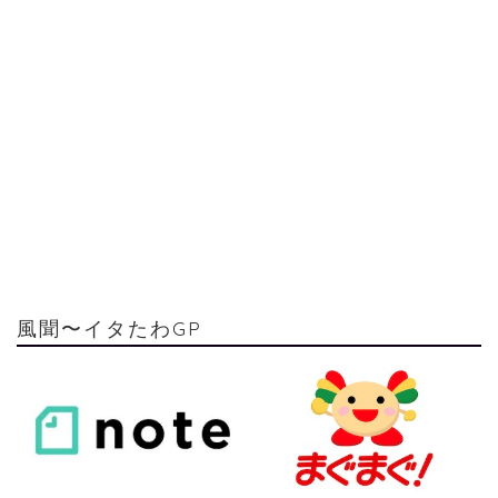
風聞〜イタたわGP