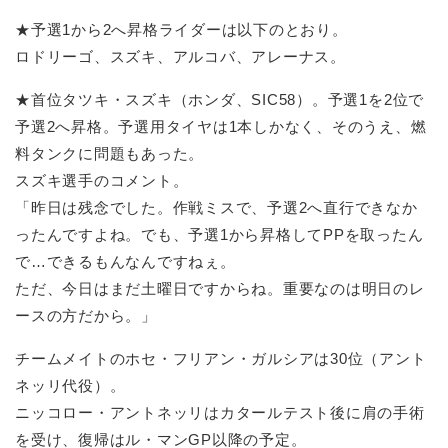
★予選1から2へ昇格ライダーは以下のとおり。
ロドリーゴ、スズキ、アルコバ、アレーナス。
★首位タツキ・スズキ（ホンダ、SIC58）。予選1を2位で
予選2へ昇格。予選用タイヤは1本しかなく、そのうえ、燃
料タンクに問題もあった。
スズキ選手のコメント。
「昨日は残念でした。作戦ミスで、予選2へ直行できなか
ったんですよね。でも、予選1から昇格してPPを取ったん
で…できるもんなんですねぇ。
ただ、今日はまだ土曜日ですからね。重要なのは明日のレ
ースの方だから。」
チームメイトのホセ・フリアン・ガルシアは30位（アント
ネッリ代役）。
ニッコロー・アントネッリはカタールテスト後に肩の手術
を受け、復帰はル・マンGP以降の予定。