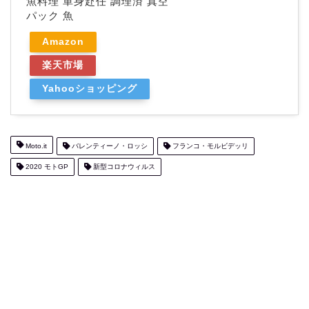
魚料理 単身赴任 調理済 真空
パック 魚
Amazon
楽天市場
Yahooショッピング
Moto.it
バレンティーノ・ロッシ
フランコ・モルビデッリ
2020 モトGP
新型コロナウィルス