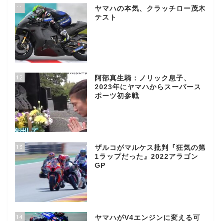
11
ヤマハの本気、クラッチロー茂木
テスト
12
阿部真生騎：ノリック息子、
2023年にヤマハからスーパース
ポーツ初参戦
13
ザルコがマルケス批判『狂気の第
1ラップだった』2022アラゴン
GP
14
ヤマハがV4エンジンに変える可