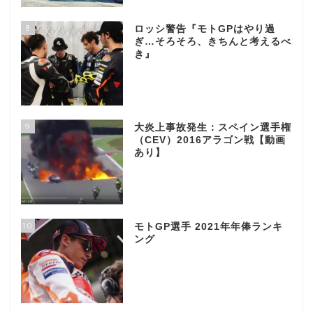
8
ロッシ警告『モトGPはやり過
ぎ…そろそろ、きちんと考えるべ
き』
9
大炎上事故発生：スペイン選手権
（CEV）2016アラゴン戦【動画
あり】
10
モトGP選手 2021年年俸ランキ
ング