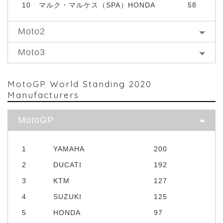
10
マルク・マルケス（SPA）HONDA
58
Moto2
Moto3
MotoGP World Standing 2020
Manufacturers
MotoGP
1
YAMAHA
200
2
DUCATI
192
3
KTM
127
4
SUZUKI
125
5
HONDA
97