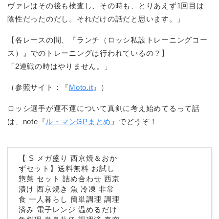
ヴァレはその後も検査し、その時も、とりあえず1回目は
陰性だったのだし。それだけの話だと思います。」
【各レースの間、『ランチ（ロッシ私設トレーニングコー
ス）』でのトレーニングは行われているの？】
「2連戦の時はやりません。」
（参照サイト：『
Moto.it
』）
ロッシ選手が運不運について真剣に考え始めてるって話
は、note『
ル・マンGPまとめ
』でどうぞ！
【 S メガ盛り 西京焼＆おか
ずセット】送料無料 お試し
惣菜 セット 詰め合わせ 西京
漬け 西京焼き 魚 冷凍 非常
食 一人暮らし 簡単調理 調理
済み 電子レンジ 温めるだけ