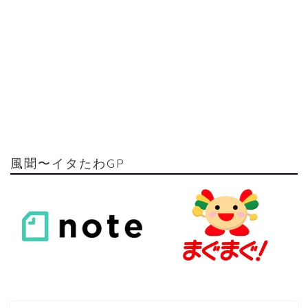
風聞〜イタたわGP