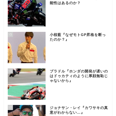
能性はあるのか？
15
小椋藍『なぜモトGP昇格を断っ
たのか？』
16
ブラドル『ホンダの開発が遅いの
はドゥカティのように厚顔無恥じ
ゃないから』
17
ジョナサン・レイ『カワサキの真
意がわからない…』