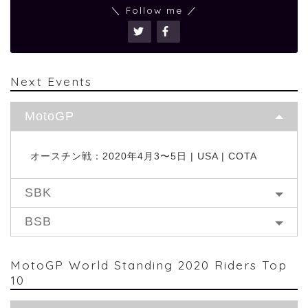
＼ Follow me ／
Next Events
MotoGP
オースチン戦：2020年4月3〜5日 | USA | COTA
SBK
BSB
MotoGP World Standing 2020 Riders Top
10