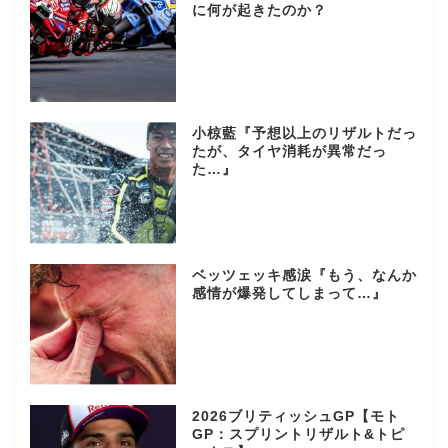
に何が起きたのか？
小椋藍『予想以上のリザルトだっ
たが、タイヤ消耗が異常だっ
た…』
ベッツェッキ感涙『もう、なんか
感情が爆発してしまって…』
2026ブリティッシュGP【モト
GP：スプリントリザルト&トピ