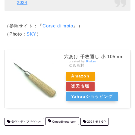
2024
（参照サイト：『
Corse di moto
』）
（Photo：
SKY
）
穴あけ 千枚通し 小 105mm
created by
Rinker
ゆめ画材
Amazon
楽天市場
Yahooショッピング
ダヴィデ・ブリヴィオ
Corsedimoto.com
2024 モトGP