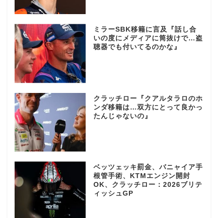
ミラーSBK移籍に言及『話し合
いの度にメディアに筒抜けで…盗
聴器でも付いてるのかな』
クラッチロー『クアルタラロのホ
ンダ移籍は…双方にとって良かっ
たんじゃないの』
ベッツェッキ罰金、バニャイア手
根管手術、KTMエンジン開封
OK、クラッチロー：2026ブリテ
ィッシュGP