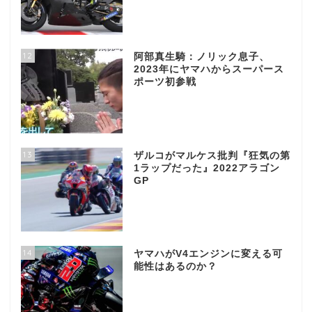
12
阿部真生騎：ノリック息子、
2023年にヤマハからスーパース
ポーツ初参戦
13
ザルコがマルケス批判『狂気の第
1ラップだった』2022アラゴン
GP
14
ヤマハがV4エンジンに変える可
能性はあるのか？