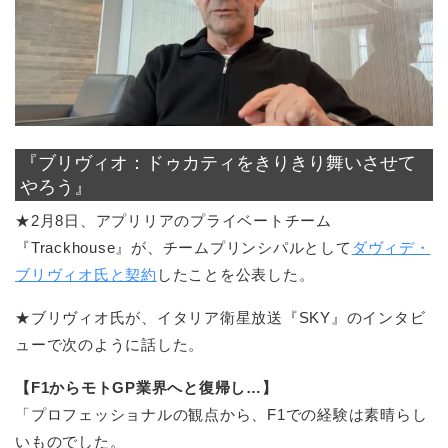
『ブリヴィオ：ドゥカティをきりきり舞いさせて
やろう』
★2月8日、アプリリアのプライベートチーム
『Trackhouse』が、チームプリンシパルとして
ダヴィデ・
ブリヴィオ氏と契約
したことを公表した。
★ブリヴィオ氏が、イタリア衛星放送『SKY』のインタビ
ューで次のように話した。
【F1からモトGP業界へと復帰し…】
「プロフェッショナルの観点から、F1での経験は素晴らし
いものでした。