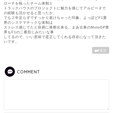
ローチを執ったチーム体制と
トラックハウスのプロジェクトに魅力を感じてアルピーヌで
の経験も活かせると思ったか。
でも２年足らずですっかり老けちゃった印象。よっぽどF1業
界のシステマチックな体制は
ストレス感じてたと容易に推察出来る。まあ古巣のMotoGP業
界もF1の二番煎じみたいな事
してるので、いい意味で是正してくれる存在になって頂きた
いです。
返信
COMMENT