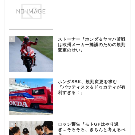
6
ストーナー『ホンダ＆ヤマハ苦戦
は欧州メーカー擁護のための規則
変更のせい』
7
ホンダSBK、規則変更を求む
『バウティスタ＆ドゥカティが有
利すぎる！』
8
ロッシ警告『モトGPはやり過
ぎ…そろそろ、きちんと考えるべ