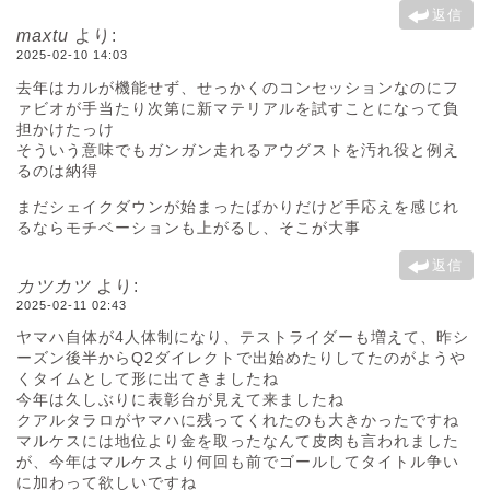
返信
maxtu
より:
2025-02-10 14:03
去年はカルが機能せず、せっかくのコンセッションなのにフ
ァビオが手当たり次第に新マテリアルを試すことになって負
担かけたっけ
そういう意味でもガンガン走れるアウグストを汚れ役と例え
るのは納得
まだシェイクダウンが始まったばかりだけど手応えを感じれ
るならモチベーションも上がるし、そこが大事
返信
カツカツ
より:
2025-02-11 02:43
ヤマハ自体が4人体制になり、テストライダーも増えて、昨シ
ーズン後半からQ2ダイレクトで出始めたりしてたのがようや
くタイムとして形に出てきましたね
今年は久しぶりに表彰台が見えて来ましたね
クアルタラロがヤマハに残ってくれたのも大きかったですね
マルケスには地位より金を取ったなんて皮肉も言われました
が、今年はマルケスより何回も前でゴールしてタイトル争い
に加わって欲しいですね