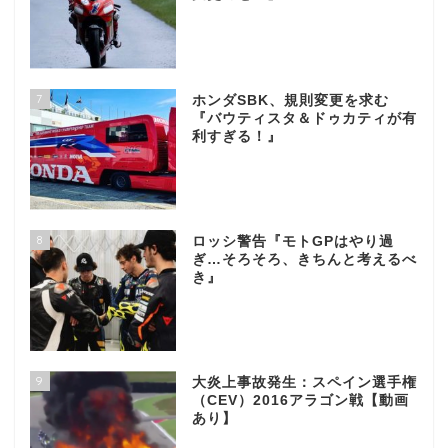
7
ホンダSBK、規則変更を求む
『バウティスタ＆ドゥカティが有
利すぎる！』
8
ロッシ警告『モトGPはやり過
ぎ…そろそろ、きちんと考えるべ
き』
9
大炎上事故発生：スペイン選手権
（CEV）2016アラゴン戦【動画
あり】