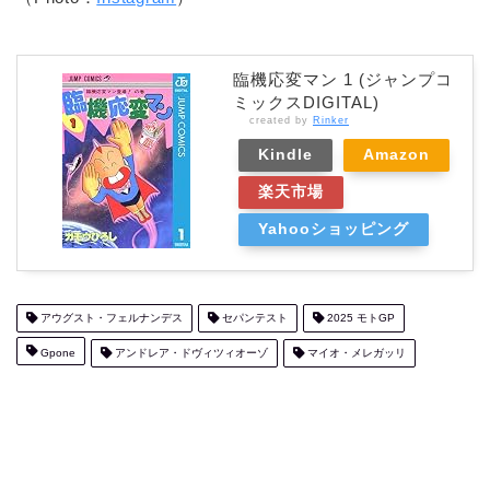
臨機応変マン 1 (ジャンプコ
ミックスDIGITAL)
created by
Rinker
Kindle
Amazon
楽天市場
Yahooショッピング
アウグスト・フェルナンデス
セパンテスト
2025 モトGP
Gpone
アンドレア・ドヴィツィオーゾ
マイオ・メレガッリ