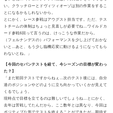
い。クラッチローとドヴィツィオーゾは別の作業をするこ
とになるかもしれないから。
とにかく、レース参戦はアウグスト担当です。ただ、テス
トチームの体制はちょっと見直しが必要でね…ワイルドカ
ード参戦6回って言うのは、けっこうな作業だから。
（フェルナンデスの）パフォーマンスを少し上げておかな
いと…あと、もう少し臨機応変に動けるようになってもら
わないとね。」
【今回のセパンテストを経て、今シーズンの目標が変わっ
た？】
「まだ初回テストですからねぇ…次のテスト後には、自分
達のポジションやどのように立ち向かっていくかが見えて
くるでしょう。
現時点で目標を立てるのは難しいでしょうね…とにかく、
去年は苦戦してたんだから。ここ数年とは異なり、今回は
ポジティブな形でテストを終えることができたが…期待す