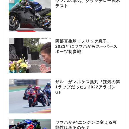
11
ヤマハの本気、クラッチロー茂木
テスト
12
阿部真生騎：ノリック息子、
2023年にヤマハからスーパース
ポーツ初参戦
13
ザルコがマルケス批判『狂気の第
1ラップだった』2022アラゴン
GP
14
ヤマハがV4エンジンに変える可
能性はあるのか？