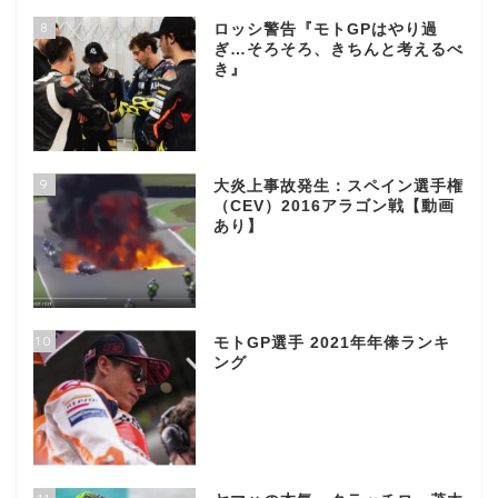
8
ロッシ警告『モトGPはやり過
ぎ…そろそろ、きちんと考えるべ
き』
9
大炎上事故発生：スペイン選手権
（CEV）2016アラゴン戦【動画
あり】
10
モトGP選手 2021年年俸ランキ
ング