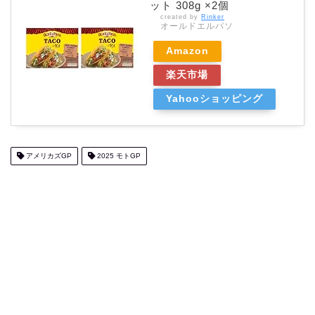
ット 308g ×2個
created by
Rinker
オールドエルパソ
Amazon
楽天市場
Yahooショッピング
アメリカズGP
2025 モトGP