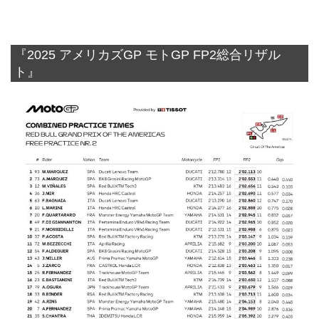
『2025 アメリカズGP モトGP FP2総合リザル
ト』