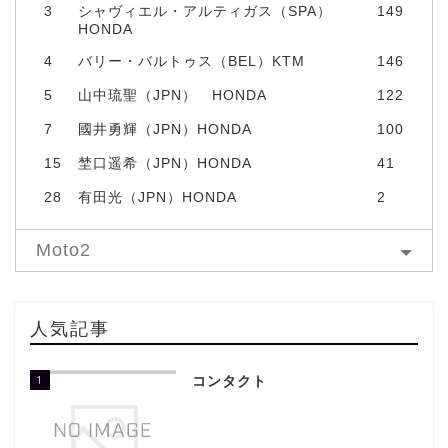
3
シャヴィエル・アルティガス（SPA）
149
HONDA
4
バリー・バルトゥス（BEL）KTM
146
5
山中琉聖（JPN） HONDA
122
7
國井勇輝（JPN）HONDA
100
15
埜口遥希（JPN）HONDA
41
28
有田光（JPN）HONDA
2
Moto2
人気記事
1
コンタクト