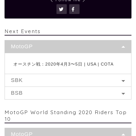
Next Events
MotoGP
オースチン戦：2020年4月3〜5日 | USA | COTA
SBK
BSB
MotoGP World Standing 2020 Riders Top
10
MotoGP