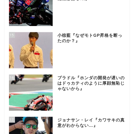
15
小椋藍『なぜモトGP昇格を断っ
たのか？』
16
ブラドル『ホンダの開発が遅いの
はドゥカティのように厚顔無恥じ
ゃないから』
17
ジョナサン・レイ『カワサキの真
意がわからない…』