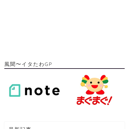
風聞〜イタたわGP