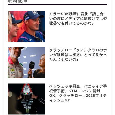
最新記事
ミラーSBK移籍に言及『話し合
いの度にメディアに筒抜けで…盗
聴器でも付いてるのかな』
クラッチロー『クアルタラロのホ
ンダ移籍は…双方にとって良かっ
たんじゃないの』
ベッツェッキ罰金、バニャイア手
根管手術、KTMエンジン開封
OK、クラッチロー：2026ブリテ
ィッシュGP