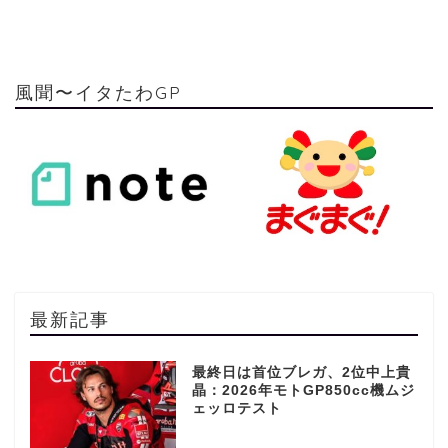
風聞〜イタたわGP
最新記事
最終日は首位ブレガ、2位中上貴
晶：2026年モトGP850cc機ムジ
ェッロテスト