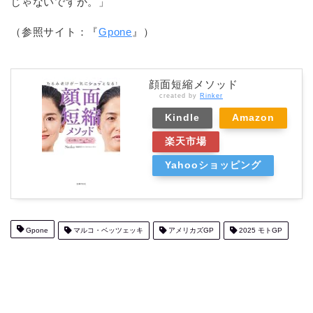
じゃないですか。」
（参照サイト：『
Gpone
』）
顔面短縮メソッド
created by
Rinker
Kindle
Amazon
楽天市場
Yahooショッピング
Gpone
マルコ・ベッツェッキ
アメリカズGP
2025 モトGP