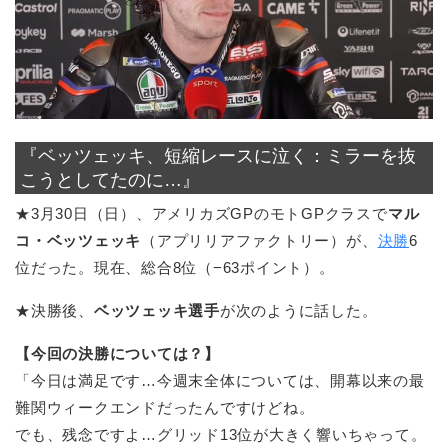
『ベッツェッキ、短縮レースに泣く：ミラーを抜
こうとしてたのに…』
★3月30日（日）、アメリカズGPのモトGPクラスで
マル
コ・ベッツェッキ
（アプリリアファクトリー）が、
決勝
6
位だった。現在、総合8位（−63ポイント）。
★決勝後、
ベッツェッキ選手
が次のように話した。
【今回の決勝については？】
「今日は満足です…今週末全体については、開幕以来の最
難関ウィークエンドだったんですけどね。
でも、残念ですよ…グリッド13位が大きく響いちゃって。