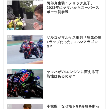
12
阿部真生騎：ノリック息子、
2023年にヤマハからスーパース
ポーツ初参戦
13
ザルコがマルケス批判『狂気の第
1ラップだった』2022アラゴン
GP
14
ヤマハがV4エンジンに変える可
能性はあるのか？
15
小椋藍『なぜモトGP昇格を断っ