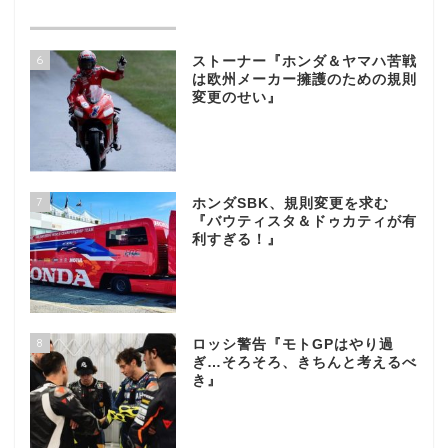
6
ストーナー『ホンダ＆ヤマハ苦戦
は欧州メーカー擁護のための規則
変更のせい』
7
ホンダSBK、規則変更を求む
『バウティスタ＆ドゥカティが有
利すぎる！』
8
ロッシ警告『モトGPはやり過
ぎ…そろそろ、きちんと考えるべ
き』