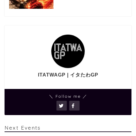
ITATWAGP | イタたわGP
＼ Follow me ／
Next Events