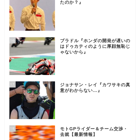
たのか？』
16
ブラドル『ホンダの開発が遅いの
はドゥカティのように厚顔無恥じ
ゃないから』
17
ジョナサン・レイ『カワサキの真
意がわからない…』
18
モトGPライダー＆チーム交渉・
去就【最新情報】