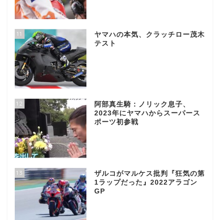
11
ヤマハの本気、クラッチロー茂木
テスト
12
阿部真生騎：ノリック息子、
2023年にヤマハからスーパース
ポーツ初参戦
13
ザルコがマルケス批判『狂気の第
1ラップだった』2022アラゴン
GP