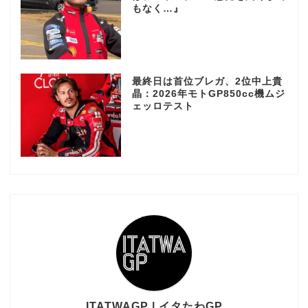
もなく…』
最終日は首位ブレガ、2位中上貴
晶：2026年モトGP850cc機ムジ
ェッロテスト
ITATWAGP | イタたわGP