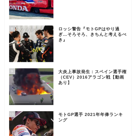
8
ロッシ警告『モトGPはやり過
ぎ…そろそろ、きちんと考えるべ
き』
9
大炎上事故発生：スペイン選手権
（CEV）2016アラゴン戦【動画
あり】
10
モトGP選手 2021年年俸ランキ
ング