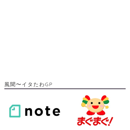
風聞〜イタたわGP