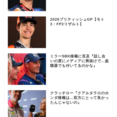
2026ブリティッシュGP【モト
3：FP2リザルト】
ミラーSBK移籍に言及『話し合
いの度にメディアに筒抜けで…盗
聴器でも付いてるのかな』
クラッチロー『クアルタラロのホ
ンダ移籍は…双方にとって良かっ
たんじゃないの』