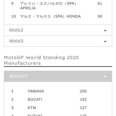
9
アレイシ・エスパルガロ（SPA）
61
APRILIA
10
マルク・マルケス（SPA）HONDA
58
Moto2
Moto3
MotoGP World Standing 2020
Manufacturers
MotoGP
1
YAMAHA
200
2
DUCATI
192
3
KTM
127
4
SUZUKI
125