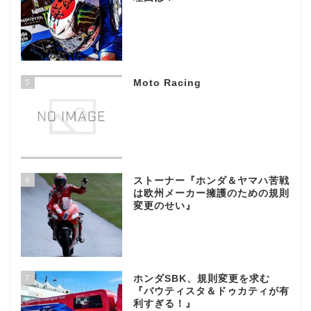
5
Moto Racing
6
ストーナー『ホンダ＆ヤマハ苦戦
は欧州メーカー擁護のための規則
変更のせい』
7
ホンダSBK、規則変更を求む
『バウティスタ＆ドゥカティが有
利すぎる！』