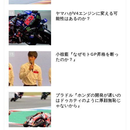
14
ヤマハがV4エンジンに変える可
能性はあるのか？
15
小椋藍『なぜモトGP昇格を断っ
たのか？』
16
ブラドル『ホンダの開発が遅いの
はドゥカティのように厚顔無恥じ
ゃないから』