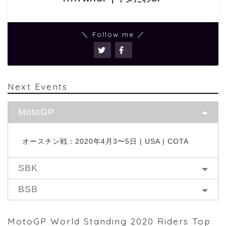
＼ Follow me ／
Next Events
MotoGP
オースチン戦：2020年4月3〜5日 | USA | COTA
SBK
BSB
MotoGP World Standing 2020 Riders Top