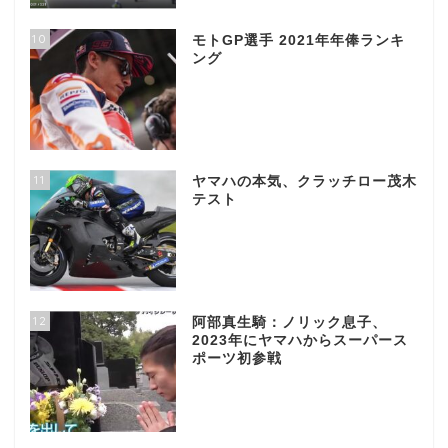
10
モトGP選手 2021年年俸ランキ
ング
11
ヤマハの本気、クラッチロー茂木
テスト
12
阿部真生騎：ノリック息子、
2023年にヤマハからスーパース
ポーツ初参戦