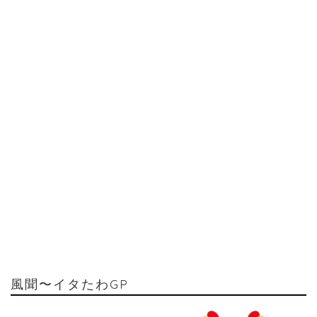
風聞〜イタたわGP