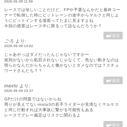
2026-05-09 11:59
レースでは珍しいことだけど、FPや予選なんかだと最終コー
ナーで転倒した時にピットレーンの途中からマルクと同じよ
うにピットインする場面ってたまに見ますよね
今回の措置はレース中に限るって話なんだろうか？
返信
ごろ
より:
2026-05-09 14:02
じゃあやっぱダメだったんじゃないですかー
規則がないから処罰されないじゃなくて、危ない動きなのは
明らかなんだからちゃんと働かないとダメなのでは？スチュ
ワードさんたち？？
返信
maxtu
より:
2026-05-09 23:37
GPだけの問題ではないからね
周りが見えてないmoto3の若手ライダーが見境なくマルケス
と同じ行動すれば大事故に繋がる可能性もある
レースでグレー裁定はリスクに関わるよ
返信