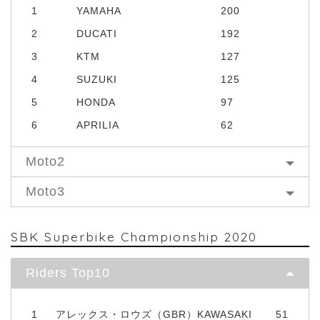
1
YAMAHA
200
2
DUCATI
192
3
KTM
127
4
SUZUKI
125
5
HONDA
97
6
APRILIA
62
Moto2
Moto3
SBK Superbike Championship 2020
Riders Top10
1
アレックス・ロウズ（GBR）KAWASAKI
51