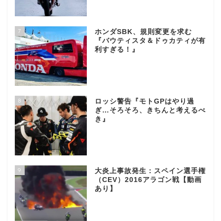
7
ホンダSBK、規則変更を求む
『バウティスタ＆ドゥカティが有
利すぎる！』
8
ロッシ警告『モトGPはやり過
ぎ…そろそろ、きちんと考えるべ
き』
9
大炎上事故発生：スペイン選手権
（CEV）2016アラゴン戦【動画
あり】