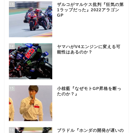
13
ザルコがマルケス批判『狂気の第
1ラップだった』2022アラゴン
GP
14
ヤマハがV4エンジンに変える可
能性はあるのか？
15
小椋藍『なぜモトGP昇格を断っ
たのか？』
16
ブラドル『ホンダの開発が遅いの