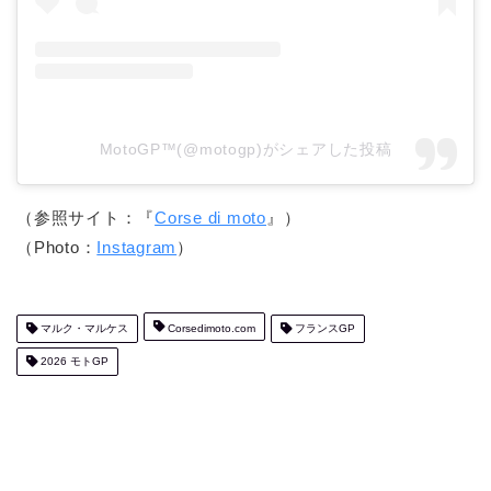
MotoGP™(@motogp)がシェアした投稿
（参照サイト：『
Corse di moto
』）
（Photo：
Instagram
）
マルク・マルケス
Corsedimoto.com
フランスGP
2026 モトGP