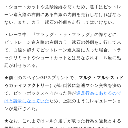
・ショートカットや危険操縦を防ぐため、選手はピットレ
ーン進入路の右側にある白線の内側を走行しなければなら
ない。また、カラー縁石の外側も走行してはいけない。
・レース中、『フラッグ・トゥ・フラッグ』の際などに、
ピットレーン進入路の右側カラー縁石の外側を走行して来
て、白線を超えてピットレーン進入路に入った場合、トラ
ックリミットやショートカットとは見なされず、即座に処
罰が科せられる。
★前回のスペインGPスプリントで、
マルク・マルケス（ド
ゥカティファクトリー）
が転倒後に急遽マシン交換を決め
て、ピットボックスへ向かった件が
違反行為にあたるので
はと論争になっていた
ため、上記のようにレギュレーショ
ンが是正された。
★なお、これまではマルク選手が取った行為を違反とする