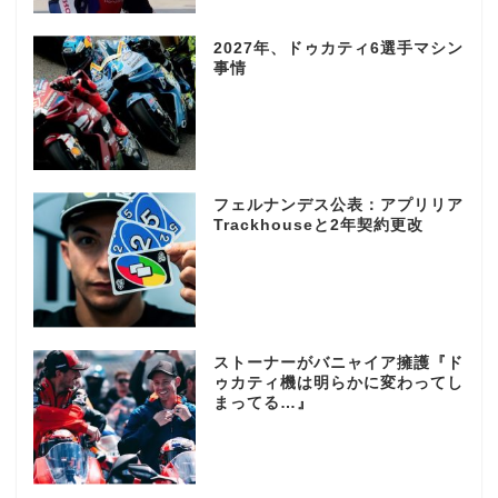
2027年、ドゥカティ6選手マシン
事情
フェルナンデス公表：アプリリア
Trackhouseと2年契約更改
ストーナーがバニャイア擁護『ド
ゥカティ機は明らかに変わってし
まってる…』