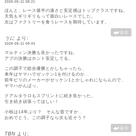
2026-05-11 08:21
ほんと、レース後半の速さと安定感はトップクラスですね。
天気もギリギリもって面白いレースでした。
次はファクトリーを食うレースを期待しています。
返信
うに
より:
2026-05-11 09:43
マルティン決勝も良かったですね。
アプの決勝はホント安定してる。
この調子で総合優勝とかしちゃったら、
来年はヤマハでゼッケン1を付けるのか…
前年ビリのメーカーがゼッケン1とかしゃれにならんので、
ヤマハがんばっ。
クアルタラロもスプリントに続き良かった。
引き続き頑張ってほしい！
小椋は14年ぶり？ そんな昔ですか…
おめでとう。この調子なら次も近そう？
返信
TBN
より: