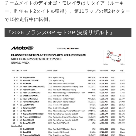
チームメイトの
ディオゴ・モレイラ
はリタイア（ルーキ
ー、昨年モト2タイトル獲得）。第11ラップの第2セクター
で15位走行中に転倒。
『2026 フランスGP モトGP 決勝リザルト』