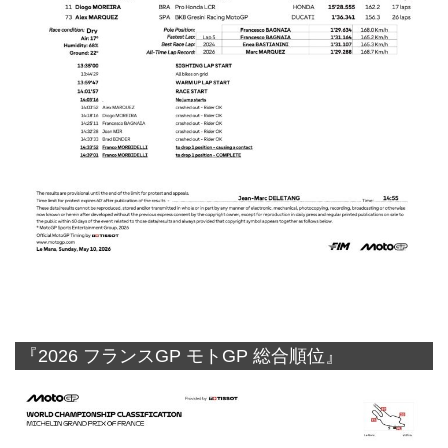
『2026 フランスGP モトGP 総合順位』