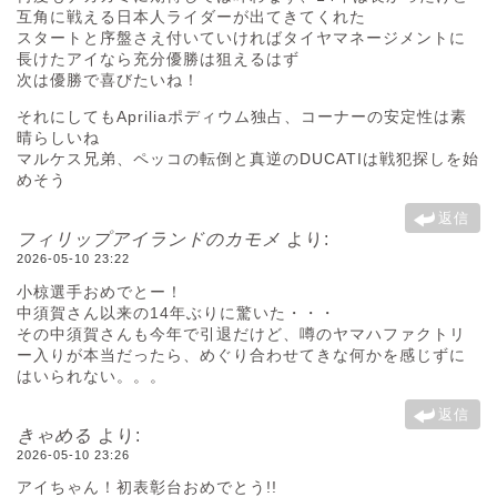
互角に戦える日本人ライダーが出てきてくれた
スタートと序盤さえ付いていければタイヤマネージメントに
長けたアイなら充分優勝は狙えるはず
次は優勝で喜びたいね！
それにしてもApriliaポディウム独占、コーナーの安定性は素
晴らしいね
マルケス兄弟、ペッコの転倒と真逆のDUCATIは戦犯探しを始
めそう
返信
フィリップアイランドのカモメ
より:
2026-05-10 23:22
小椋選手おめでとー！
中須賀さん以来の14年ぶりに驚いた・・・
その中須賀さんも今年で引退だけど、噂のヤマハファクトリ
ー入りが本当だったら、めぐり合わせてきな何かを感じずに
はいられない。。。
返信
きゃめる
より:
2026-05-10 23:26
アイちゃん！初表彰台おめでとう!!