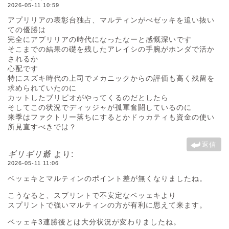
2026-05-11 10:59
アプリリアの表彰台独占、マルティンがべゼッキを追い抜い
ての優勝は
完全にアプリリアの時代になったなーと感慨深いです
そこまでの結果の礎を残したアレイシの手腕がホンダで活か
されるか
心配です
特にスズキ時代の上司でメカニックからの評価も高く残留を
求められていたのに
カットしたブリビオがやってくるのだとしたら
そしてこの状況でディッジャが孤軍奮闘しているのに
来季はファクトリー落ちにするとかドゥカティも資金の使い
所見直すべきでは？
返信
ギリギリ爺
より:
2026-05-11 11:06
ベッェキとマルティンのポイント差が無くなりましたね。
こうなると、スプリントで不安定なベッェキより
スプリントで強いマルティンの方が有利に思えて来ます。
ベッェキ3連勝後とは大分状況が変わりましたね。