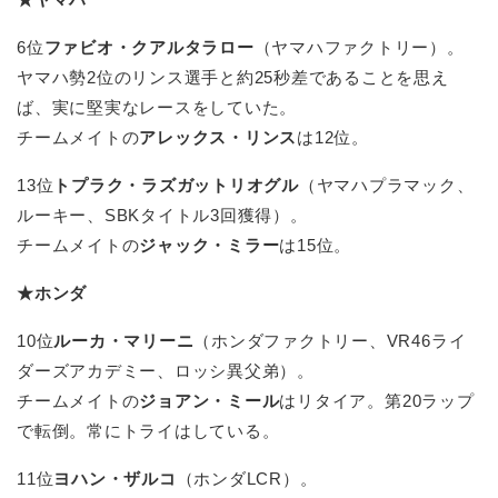
6位
ファビオ・クアルタラロー
（ヤマハファクトリー）。
ヤマハ勢2位のリンス選手と約25秒差であることを思え
ば、実に堅実なレースをしていた。
チームメイトの
アレックス・リンス
は12位。
13位
トプラク・ラズガットリオグル
（ヤマハプラマック、
ルーキー、SBKタイトル3回獲得）。
チームメイトの
ジャック・ミラー
は15位。
★ホンダ
10位
ルーカ・マリーニ
（ホンダファクトリー、VR46ライ
ダーズアカデミー、ロッシ異父弟）。
チームメイトの
ジョアン・ミール
はリタイア。第20ラップ
で転倒。常にトライはしている。
11位
ヨハン・ザルコ
（ホンダLCR）。