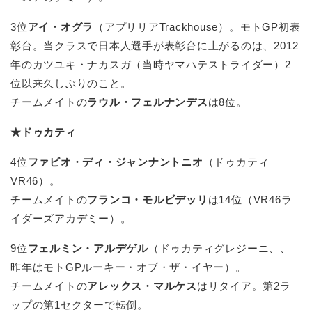
3位
アイ・オグラ
（アプリリアTrackhouse）。モトGP初表
彰台。当クラスで日本人選手が表彰台に上がるのは、2012
年のカツユキ・ナカスガ（当時ヤマハテストライダー）2
位以来久しぶりのこと。
チームメイトの
ラウル・フェルナンデス
は8位。
★ドゥカティ
4位
ファビオ・ディ・ジャンナントニオ
（ドゥカティ
VR46）。
チームメイトの
フランコ・モルビデッリ
は14位（VR46ラ
イダーズアカデミー）。
9位
フェルミン・アルデゲル
（ドゥカティグレジーニ、、
昨年はモトGPルーキー・オブ・ザ・イヤー）。
チームメイトの
アレックス・マルケス
はリタイア。第2ラ
ップの第1セクターで転倒。