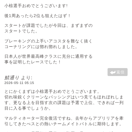
小椋選手おめでとうございます!
後1周あったら2位も狙えたはず！
スタートが課題でしたが今回は、まずまずの
スタートでした。
ブレーキングの上手いアコスタを難なく抜く
コーナリングには惚れ惚れしました。
日本人が世界最高峰クラスに充分に通用する
事を証明したレースでした！
返信
鯖通り
より:
2026-05-11 05:15
とにかくまずは小椋選手おめでとうございます。
切れ味鋭くクリーンなパッシングはいつ見てもほれぼれしま
す、更なる上を目指す次の課題は予選で上位、できれば一列
目に入る事でしょうか。
マルティネーター完全復活ですね、去年からアプリリアを牽
引してきたべスとの熱いチームメイトバトルに期待します。