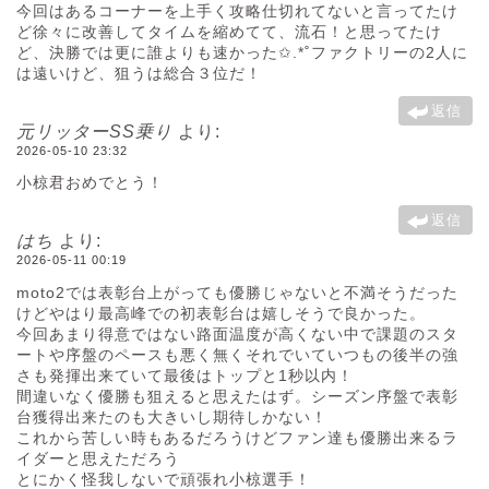
今回はあるコーナーを上手く攻略仕切れてないと言ってたけ
ど徐々に改善してタイムを縮めてて、流石！と思ってたけ
ど、決勝では更に誰よりも速かった✩.*˚ファクトリーの2人に
は遠いけど、狙うは総合３位だ！
返信
元リッターSS乗り
より:
2026-05-10 23:32
小椋君おめでとう！
返信
はち
より:
2026-05-11 00:19
moto2では表彰台上がっても優勝じゃないと不満そうだった
けどやはり最高峰での初表彰台は嬉しそうで良かった。
今回あまり得意ではない路面温度が高くない中で課題のスタ
ートや序盤のペースも悪く無くそれでいていつもの後半の強
さも発揮出来ていて最後はトップと1秒以内！
間違いなく優勝も狙えると思えたはず。シーズン序盤で表彰
台獲得出来たのも大きいし期待しかない！
これから苦しい時もあるだろうけどファン達も優勝出来るラ
イダーと思えただろう
とにかく怪我しないで頑張れ小椋選手！