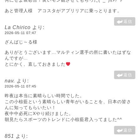
何にせよ表彰台！良いモン観させてもらった(^_^)ｵﾒﾃﾞﾄｰ
あと管理人様 アコスタがアプリリアに乗っとります。
返信
La Chirico
より:
2026-05-11 07:47
ざんばじ～る様
ありがとうございます…マルティン選手の所に書いたはずな
んですが…
とにかく、直しておきました
返信
nav.
より:
2026-05-11 07:45
昨夜は本当に素晴らしい時間でした。
この小椋藍という素晴らしい青年がいることを、日本の皆さ
んに知ってもらいたい！
夜中中必死にXやり続けました。
朝見たらスポーツのトレンドに小椋藍君入ってました^^
返信
851
より: