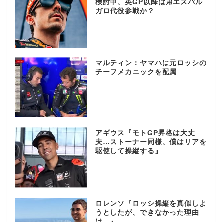
検討中、英GP以降は弟エスパル
ガロ代役参戦か？
マルティン：ヤマハは元ロッシの
チーフメカニックを配属
アギウス『モトGP昇格は大丈
夫…ストーナー同様、僕はリアを
駆使して操縦する』
ロレンソ『ロッシ操縦を真似しよ
うとしたが、できなかった理由
は…』