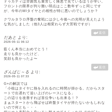
ドゥカティは雰囲気も重苦しく険悪で見ているほうが辛い。
フロントの限界が判り難い弱点はここ数年ずっと同じです
が、今年のMIタイヤとの相性が特に悪いのでしょうか？
クワルタラロ序盤の奮戦には少し今後への光明が見えたよう
な気がしました（他3人は相変わらず大苦戦ですが）
返信
だあと
より:
2026-05-11 06:12
藍くん本当におめでとう！
走りも良かったけど、
笑顔も良かったよ〜
返信
ざんばじ～る
より:
2026-05-11 07:33
G+の解説では
「小椋はタイヤに熱を入れるのに時間が掛かる。だからスタ
ートで出遅れて追い上げのレースになる」
この辺りを改善すれば首位争いも出来る！？
まぁスタートから飛ばせば終盤タイヤが持たないかもしれな
いので何とも・・・