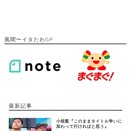
風聞〜イタたわGP
最新記事
小椋藍『このままタイトル争いに
加わって行ければと思う』