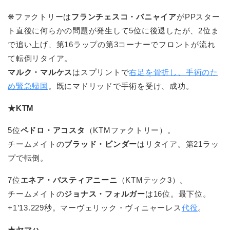
❋ファクトリーは
フランチェスコ・バニャイア
がPPスター
ト直後に何らかの問題が発生して5位に後退したが、2位ま
で追い上げ、第16ラップの第3コーナーでフロントが流れ
て転倒リタイア。
マルク・マルケス
はスプリントで
右足を骨折し、手術のた
め緊急帰国
。既にマドリッドで手術を受け、成功。
★KTM
5位
ペドロ・アコスタ
（KTMファクトリー）。
チームメイトの
ブラッド・ビンダー
はリタイア。第21ラッ
プで転倒。
7位
エネア・バスティアニーニ
（KTMテック3）。
チームメイトの
ジョナス・フォルガー
は16位。最下位。
+1’13.229秒。マーヴェリック・ヴィニャーレス
代役
。
★ヤマハ