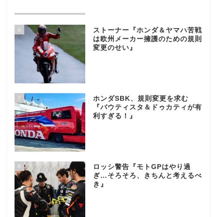
6
ストーナー『ホンダ＆ヤマハ苦戦
は欧州メーカー擁護のための規則
変更のせい』
7
ホンダSBK、規則変更を求む
『バウティスタ＆ドゥカティが有
利すぎる！』
8
ロッシ警告『モトGPはやり過
ぎ…そろそろ、きちんと考えるべ
き』