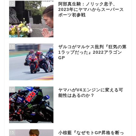
12
阿部真生騎：ノリック息子、
2023年にヤマハからスーパース
ポーツ初参戦
13
ザルコがマルケス批判『狂気の第
1ラップだった』2022アラゴン
GP
14
ヤマハがV4エンジンに変える可
能性はあるのか？
15
小椋藍『なぜモトGP昇格を断っ