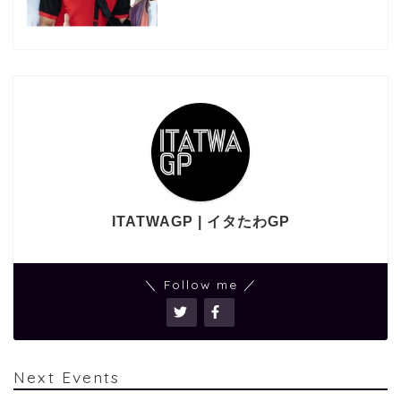
ITATWAGP | イタたわGP
＼ Follow me ／
Next Events