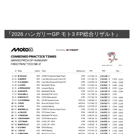
『2026 ハンガリーGP モト3 FP総合リザルト』