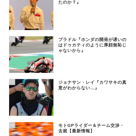
たのか？』
16
ブラドル『ホンダの開発が遅いの
はドゥカティのように厚顔無恥じ
ゃないから』
17
ジョナサン・レイ『カワサキの真
意がわからない…』
18
モトGPライダー＆チーム交渉・
去就【最新情報】