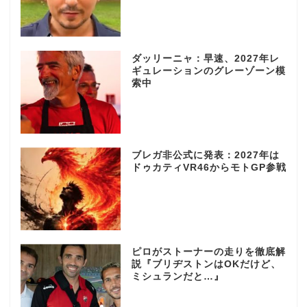
ダッリーニャ：早速、2027年レ
ギュレーションのグレーゾーン模
索中
ブレガ非公式に発表：2027年は
ドゥカティVR46からモトGP参戦
ピロがストーナーの走りを徹底解
説『ブリヂストンはOKだけど、
ミシュランだと…』