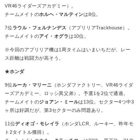
VR46ライダーズアカデミー）。
チームメイトの
ホルヘ・マルティン
は8位。
7位
ラウル・フェルナンデス
（アプリリアTrackhouse）。
チームメイトの
アイ・オグラ
は10位。
※今回のアプリリア機は1周タイムはいまいちだが、レー
ス距離は戦闘力が高そう。
★ホンダ
9位
ルーカ・マリーニ
（ホンダファクトリー、VR46ライダ
ーズアカデミー、ロッシ異父弟）。予選1を2位で通過。
チームメイトの
ジョアン・ミール
は13位。セクター4つ中3
ヶ所は好調だが、第3セクターのみ問題あり。
11位
ディオゴ・モレイラ
（ホンダLCR、ルーキー、昨年モ
ト2タイトル獲得）。