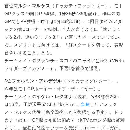
首位
マルク・マルケス
（ドゥカティファクトリー）。モト
GPクラス76回目PP獲得。1分36秒785を記録。昨年の同
GPでもPP獲得（昨年は1分36秒518）。1回目タイムアタ
ックの第1コーナーで転倒。本人が言うように「速いラッ
プを2周、遅いラップを3周」と言ったペースで走ってい
る。スプリントに向けては、「好スタートを切って、表彰
台争いすること」とも。
チームメイトの
フランチェスコ・バニャイア
は5位（VR46
ライダーズアカデミー）。予選1を首位で通過。
3位
フェルミン・アルデゲル
（ドゥカティグレジーニ、、
昨年はモトGPルーキー・オブ・ザ・イヤー）。
チームメイトの
イケル・レクオナ
（現在、SBK総合2位）
は16位。正規選手5名より速かった。
負傷
したアレック
ス・マルケス代役（完全回復したら復帰する予定）。ドゥ
カティのモトGP機は今回は初めて（KTM&ホンダ機は経験
あり）。最初に代役オファーを受けニコロー・ブレガは、