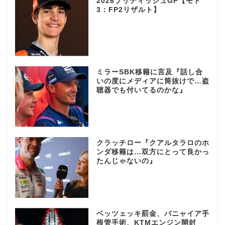
2026ブリティッシュGP【モト
3：FP2リザルト】
ミラーSBK移籍に言及『話し合
いの度にメディアに筒抜けで…盗
聴器でも付いてるのかな』
クラッチロー『クアルタラロのホ
ンダ移籍は…双方にとって良かっ
たんじゃないの』
ベッツェッキ罰金、バニャイア手
根管手術、KTMエンジン開封