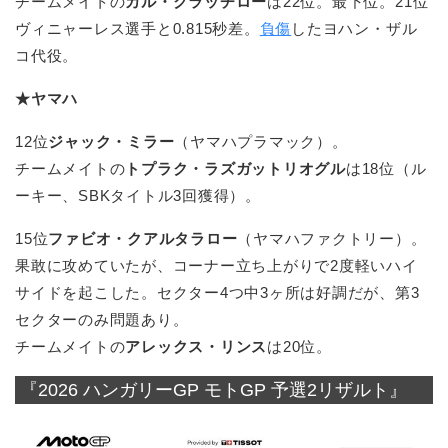
チームメイトの
カル・クラッチロー
は22位。最下位。21位
ヴィニャーレス選手と0.815秒差。
負傷
したヨハン・ザル
コ代役。
★ヤマハ
12位
ジャック・ミラー
（ヤマハプラマック）。
チームメイトの
トプラク・ラズガットリオグル
は18位（ル
ーキー、SBKタイトル3回獲得）。
15位
ファビオ・クアルタラロー
（ヤマハファクトリー）。
果敢に攻めていたが、コーナー立ち上がりで2度軽いハイ
サイドを起こした。セクター4つ中3ヶ所は好調だが、第3
セクターのみ問題あり。
チームメイトの
アレックス・リンス
は20位。
『2026 ハンガリーGP モトGP 予選2リザルト』