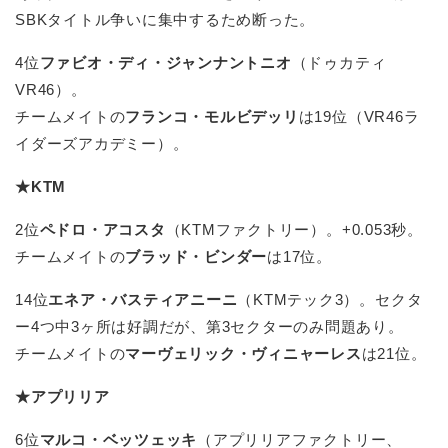
SBKタイトル争いに集中するため断った。
4位
ファビオ・ディ・ジャンナントニオ
（ドゥカティ
VR46）。
チームメイトの
フランコ・モルビデッリ
は19位（VR46ラ
イダーズアカデミー）。
★KTM
2位
ペドロ・アコスタ
（KTMファクトリー）。+0.053秒。
チームメイトの
ブラッド・ビンダー
は17位。
14位
エネア・バスティアニーニ
（KTMテック3）。セクタ
ー4つ中3ヶ所は好調だが、第3セクターのみ問題あり。
チームメイトの
マーヴェリック・ヴィニャーレス
は21位。
★アプリリア
6位
マルコ・ベッツェッキ
（アプリリアファクトリー、