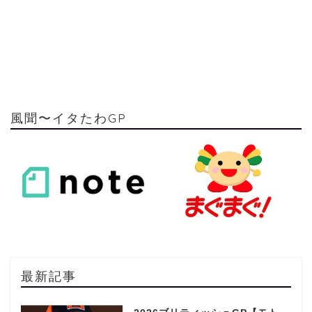
風聞〜イタたわGP
最新記事