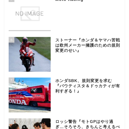
6
ストーナー『ホンダ＆ヤマハ苦戦
は欧州メーカー擁護のための規則
変更のせい』
7
ホンダSBK、規則変更を求む
『バウティスタ＆ドゥカティが有
利すぎる！』
8
ロッシ警告『モトGPはやり過
ぎ…そろそろ、きちんと考えるべ