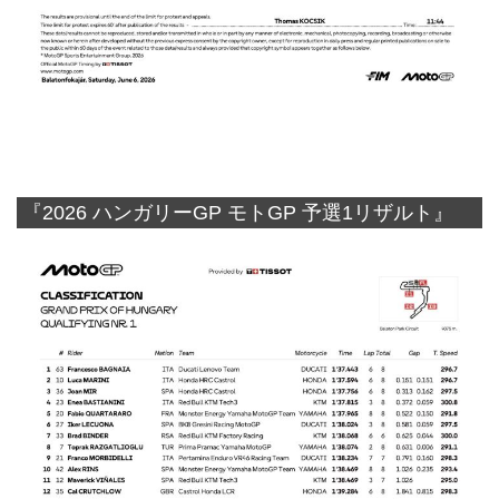
『2026 ハンガリーGP モトGP 予選1リザルト』