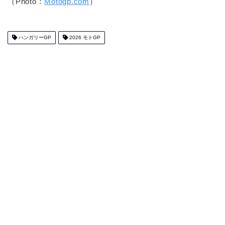
（Photo：
Motogp.com
）
ハンガリーGP
2026 モトGP