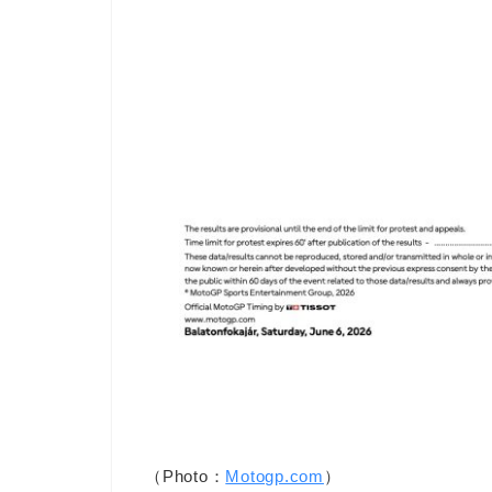
（Photo：
Motogp.com
）