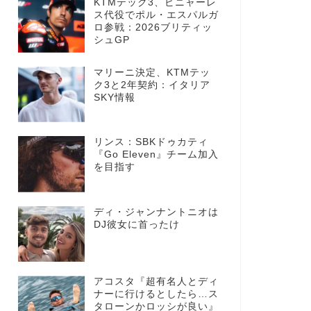
KTMテック3、ビニャーレ
ス代役でポル・エスパルガ
ロ参戦：2026ブリティッ
シュGP
マリーニ決定、KTMテッ
ク3と2年契約：イタリア
SKY情報
リンス：SBKドゥカティ
『Go Eleven』チーム加入
を目指す
ディ・ジャンナントニオは
DJ彼女に首ったけ
アコスタ『超有名人とディ
ナーに行けるとしたら…ス
タローンかロッシが良い』