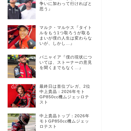
争いに加わって行ければと
思う』
マルク・マルケス『タイト
ルをもう1つ取ろうが取る
まいが僕の人生は変わらな
いが、しかし…』
バニャイア『僕の現状につ
いては、ストーナーの意見
を聞くまでもなく…』
最終日は首位ブレガ、2位
中上貴晶：2026年モト
GP850cc機ムジェッロテ
スト
中上貴晶トップ：2026年
モトGP850cc機ムジェッ
ロテスト