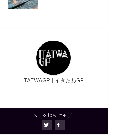
ITATWAGP | イタたわGP
＼ Follow me ／