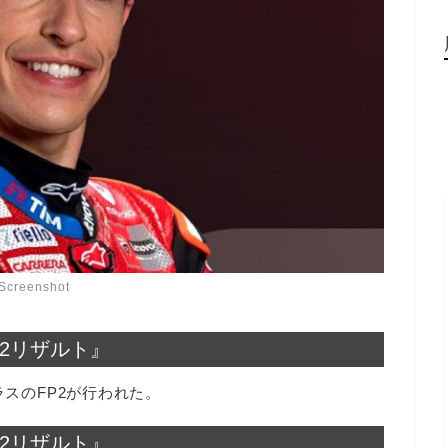
Screenshot
FP2リザルト』
ラスのFP2が行われた。
FP2リザルト』