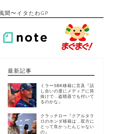
風聞〜イタたわGP
最新記事
ミラーSBK移籍に言及『話
し合いの度にメディアに筒
抜けで…盗聴器でも付いて
るのかな』
クラッチロー『クアルタラ
ロのホンダ移籍は…双方に
とって良かったんじゃない
の』