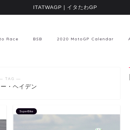
ITATWAGP | イタたわGP
to Race
BSB
2020 MotoGP Calendar
― TAG ―
ャー・ヘイデン
SuperBike