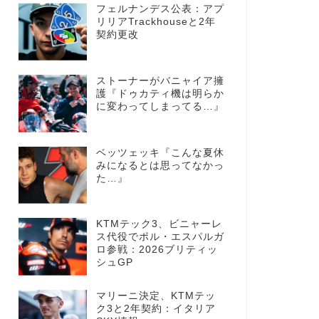
フェルナンデス公表：アプ
リリアTrackhouseと2年
契約更改
ストーナーがバニャイア擁
護『ドゥカティ機は明らか
に変わってしまってる…』
ベッツェッキ『こんな夏休
みになるとは思ってなかっ
た…』
KTMテック3、ビニャーレ
ス代役でポル・エスパルガ
ロ参戦：2026ブリティッ
シュGP
マリーニ決定、KTMテッ
ク3と2年契約：イタリア