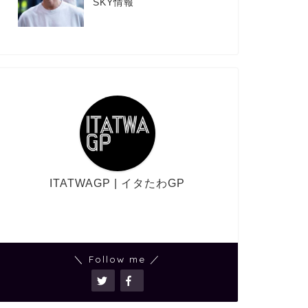
SKY情報
ITATWAGP | イタたわGP
＼ Follow me ／