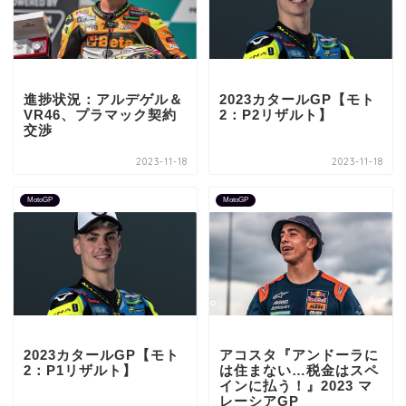
進捗状況：アルデゲル＆
2023カタールGP【モト
VR46、プラマック契約
2：P2リザルト】
交渉
2023-11-18
2023-11-18
MotoGP
MotoGP
2023カタールGP【モト
アコスタ『アンドーラに
2：P1リザルト】
は住まない…税金はスペ
インに払う！』2023 マ
レーシアGP