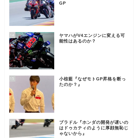
GP
14
ヤマハがV4エンジンに変える可
能性はあるのか？
15
小椋藍『なぜモトGP昇格を断っ
たのか？』
16
ブラドル『ホンダの開発が遅いの
はドゥカティのように厚顔無恥じ
ゃないから』