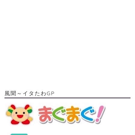
風聞～イタたわGP