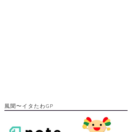
風聞〜イタたわGP