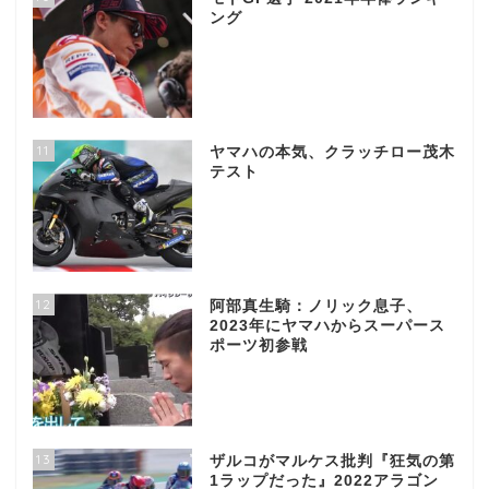
ング
11
ヤマハの本気、クラッチロー茂木
テスト
12
阿部真生騎：ノリック息子、
2023年にヤマハからスーパース
ポーツ初参戦
13
ザルコがマルケス批判『狂気の第
1ラップだった』2022アラゴン