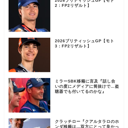
2026ブリティッシュGP【モト
2：FP2リザルト】
2026ブリティッシュGP【モト
3：FP2リザルト】
ミラーSBK移籍に言及『話し合
いの度にメディアに筒抜けで…盗
聴器でも付いてるのかな』
クラッチロー『クアルタラロのホ
ンダ移籍は…双方にとって良かっ