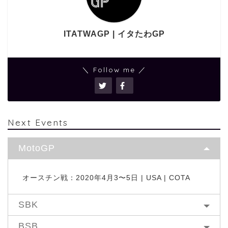
ITATWAGP | イタたわGP
＼ Follow me ／
Next Events
MotoGP
オースチン戦：2020年4月3〜5日 | USA | COTA
SBK
BSB