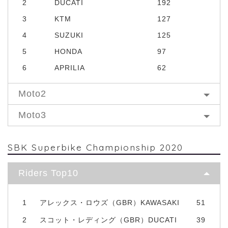
2
DUCATI
192
3
KTM
127
4
SUZUKI
125
5
HONDA
97
6
APRILIA
62
Moto2
Moto3
SBK Superbike Championship 2020
Riders Top10
1
アレックス・ロウズ（GBR）KAWASAKI
51
2
スコット・レディング（GBR）DUCATI
39