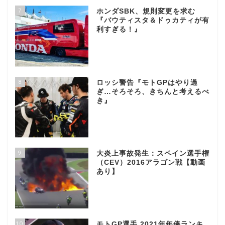
7
ホンダSBK、規則変更を求む
『バウティスタ＆ドゥカティが有
利すぎる！』
8
ロッシ警告『モトGPはやり過
ぎ…そろそろ、きちんと考えるべ
き』
9
大炎上事故発生：スペイン選手権
（CEV）2016アラゴン戦【動画
あり】
10
モトGP選手 2021年年俸ランキ