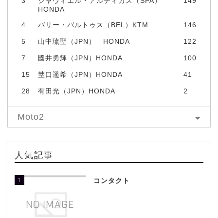
3
シャヴィエル・アルティガス（SPA）
149
HONDA
4
バリー・バルトゥス（BEL）KTM
146
5
山中琉聖（JPN） HONDA
122
7
國井勇輝（JPN）HONDA
100
15
埜口遥希（JPN）HONDA
41
28
有田光（JPN）HONDA
2
Moto2
人気記事
1
コンタクト