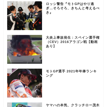
8
ロッシ警告『モトGPはやり過
ぎ…そろそろ、きちんと考えるべ
き』
9
大炎上事故発生：スペイン選手権
（CEV）2016アラゴン戦【動画
あり】
10
モトGP選手 2021年年俸ランキ
ング
11
ヤマハの本気、クラッチロー茂木