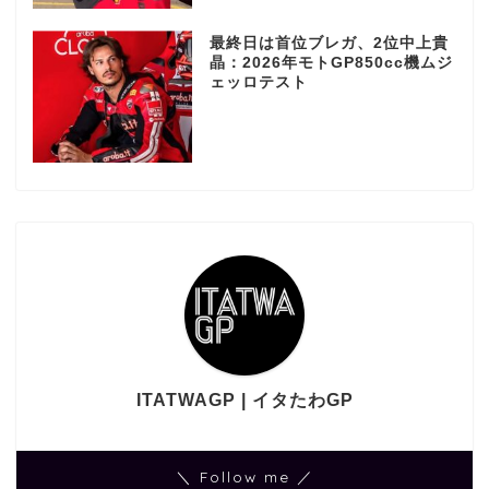
最終日は首位ブレガ、2位中上貴
晶：2026年モトGP850cc機ムジ
ェッロテスト
ITATWAGP | イタたわGP
＼ Follow me ／