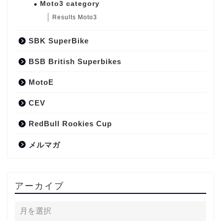
Moto3 category
Results Moto3
SBK SuperBike
BSB British Superbikes
MotoE
CEV
RedBull Rookies Cup
メルマガ
アーカイブ