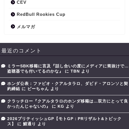
CEV
RedBull Rookies Cup
メルマガ
最近のコメント
ミラーSBK移籍に言及『話し合いの度にメディアに筒抜けで…
盗聴器でも付いてるのかな』
に
TBN
より
ホンダ公表：ファビオ・クアルタラロ、ダビド・アロンソと契
約締結
に
ビーちゃん
より
クラッチロー『クアルタラロのホンダ移籍は…双方にとって良
かったんじゃないの』
に
KG
より
2026ブリティッシュGP【モトGP：PRリザルト&トピック
ス】
に
鯖通り
より