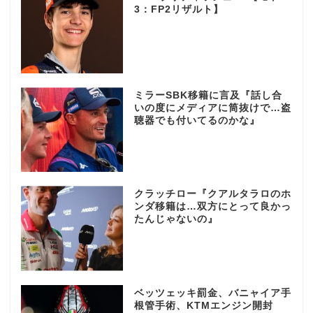
3：FP2リザルト】
ミラーSBK移籍に言及『話し合
いの度にメディアに筒抜けで…盗
聴器でも付いてるのかな』
クラッチロー『クアルタラロのホ
ンダ移籍は…双方にとって良かっ
たんじゃないの』
ベッツェッキ罰金、バニャイア手
根管手術、KTMエンジン開封