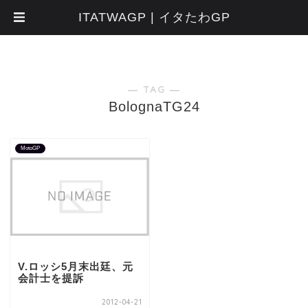
ITATWAGP | イタたわGP
― TAG ―
BolognaTG24
MotoGP
V.ロッシ5月末出廷、元
会計士を提訴
2012-04-21