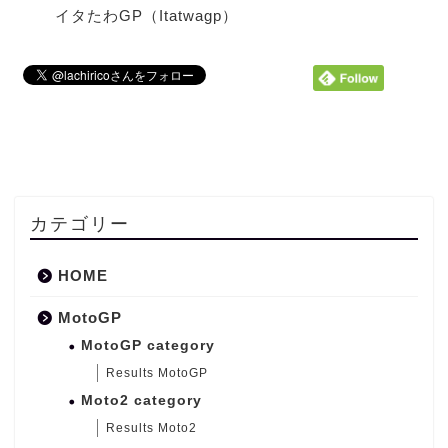
イタたわGP（Itatwagp）
カテゴリー
HOME
MotoGP
MotoGP category
Results MotoGP
Moto2 category
Results Moto2