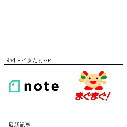
風聞〜イタたわGP
最新記事