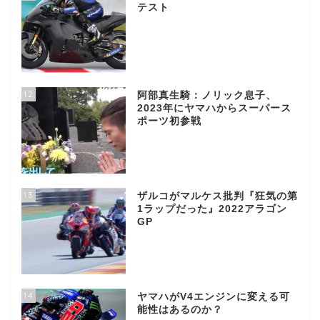
テスト
12
阿部真生騎：ノリック息子、
2023年にヤマハからスーパース
ポーツ初参戦
13
ザルコがマルケス批判『狂気の第
1ラップだった』2022アラゴン
GP
14
ヤマハがV4エンジンに変える可
能性はあるのか？