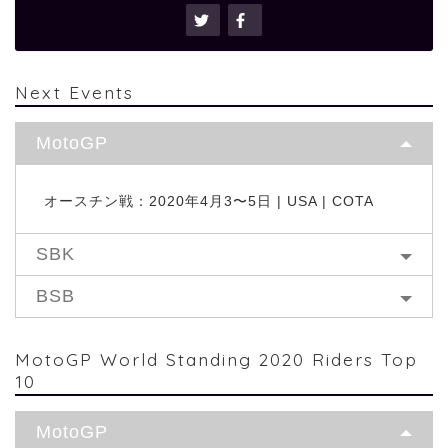
Next Events
MotoGP
オースチン戦：2020年4月3〜5日 | USA | COTA
SBK
BSB
MotoGP World Standing 2020 Riders Top
10
MotoGP