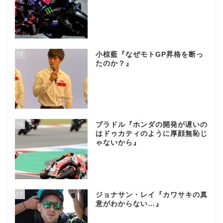
15
小椋藍『なぜモトGP昇格を断っ
たのか？』
16
ブラドル『ホンダの開発が遅いの
はドゥカティのように厚顔無恥じ
ゃないから』
17
ジョナサン・レイ『カワサキの真
意がわからない…』