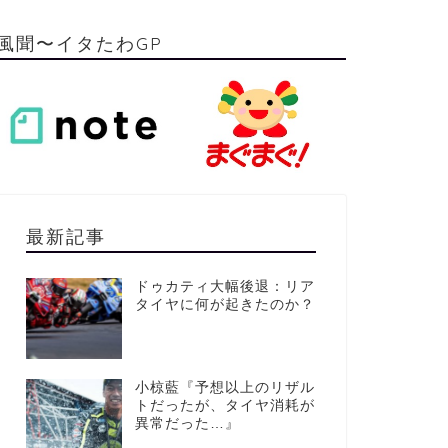
風聞〜イタたわGP
最新記事
ドゥカティ大幅後退：リア
タイヤに何が起きたのか？
小椋藍『予想以上のリザル
トだったが、タイヤ消耗が
異常だった…』