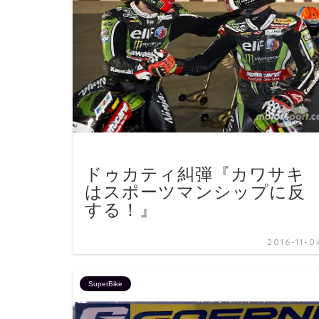
ドゥカティ糾弾『カワサキ
はスポーツマンシップに反
する！』
2016-11-0
SuperBike