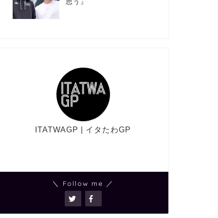
思う』
ITATWAGP | イタたわGP
＼ Follow me ／