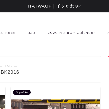
ITATWAGP | イタたわGP
to Race
BSB
2020 MotoGP Calendar
― TAG ―
SBK2016
SuperBike