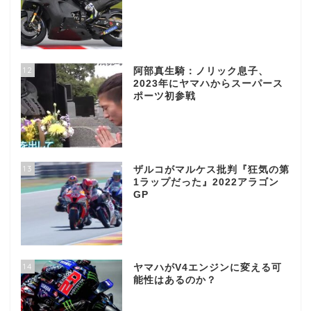
12
阿部真生騎：ノリック息子、
2023年にヤマハからスーパース
ポーツ初参戦
13
ザルコがマルケス批判『狂気の第
1ラップだった』2022アラゴン
GP
14
ヤマハがV4エンジンに変える可
能性はあるのか？