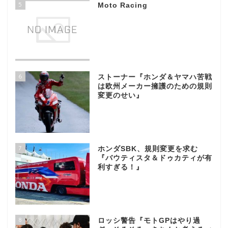
5
Moto Racing
6
ストーナー『ホンダ＆ヤマハ苦戦
は欧州メーカー擁護のための規則
変更のせい』
7
ホンダSBK、規則変更を求む
『バウティスタ＆ドゥカティが有
利すぎる！』
8
ロッシ警告『モトGPはやり過