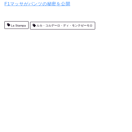
F1マッサがパンツの秘密を公開
La Stampa
ルカ・コルデーロ・ディ・モンテゼーモロ