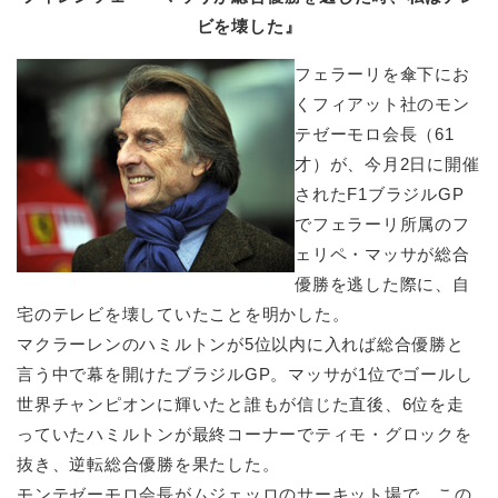
ビを壊した』
フェラーリを傘下にお
くフィアット社のモン
テゼーモロ会長（61
才）が、今月2日に開催
されたF1ブラジルGP
でフェラーリ所属のフ
ェリペ・マッサが総合
優勝を逃した際に、自
宅のテレビを壊していたことを明かした。
マクラーレンのハミルトンが5位以内に入れば総合優勝と
言う中で幕を開けたブラジルGP。マッサが1位でゴールし
世界チャンピオンに輝いたと誰もが信じた直後、6位を走
っていたハミルトンが最終コーナーでティモ・グロックを
抜き、逆転総合優勝を果たした。
モンテゼーモロ会長がムジェッロのサーキット場で、この