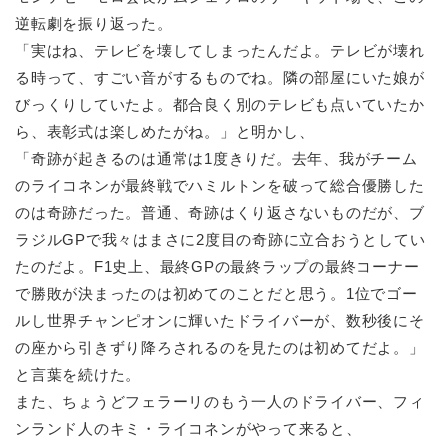
逆転劇を振り返った。
「実はね、テレビを壊してしまったんだよ。テレビが壊れ
る時って、すごい音がするものでね。隣の部屋にいた娘が
びっくりしていたよ。都合良く別のテレビも点いていたか
ら、表彰式は楽しめたがね。」と明かし、
「奇跡が起きるのは通常は1度きりだ。去年、我がチーム
のライコネンが最終戦でハミルトンを破って総合優勝した
のは奇跡だった。普通、奇跡はくり返さないものだが、ブ
ラジルGPで我々はまさに2度目の奇跡に立合おうとしてい
たのだよ。F1史上、最終GPの最終ラップの最終コーナー
で勝敗が決まったのは初めてのことだと思う。1位でゴー
ルし世界チャンピオンに輝いたドライバーが、数秒後にそ
の座から引きずり降ろされるのを見たのは初めてだよ。」
と言葉を続けた。
また、ちょうどフェラーリのもう一人のドライバー、フィ
ンランド人のキミ・ライコネンがやって来ると、