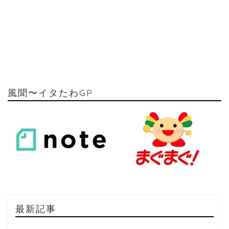
風聞〜イタたわGP
最新記事