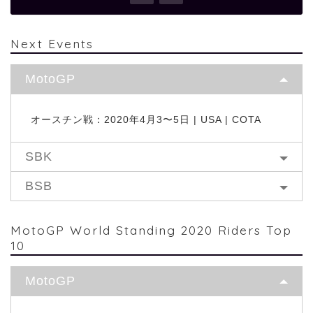
Next Events
MotoGP
オースチン戦：2020年4月3〜5日 | USA | COTA
SBK
BSB
MotoGP World Standing 2020 Riders Top
10
MotoGP