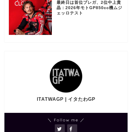
最終日は首位ブレガ、2位中上貴
晶：2026年モトGP850cc機ムジ
ェッロテスト
ITATWAGP | イタたわGP
＼ Follow me ／