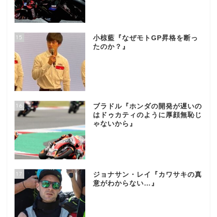
15
小椋藍『なぜモトGP昇格を断っ
たのか？』
16
ブラドル『ホンダの開発が遅いの
はドゥカティのように厚顔無恥じ
ゃないから』
17
ジョナサン・レイ『カワサキの真
意がわからない…』