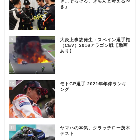
ぎ…そろそろ、きちんと考えるべ
き』
9
大炎上事故発生：スペイン選手権
（CEV）2016アラゴン戦【動画
あり】
10
モトGP選手 2021年年俸ランキ
ング
11
ヤマハの本気、クラッチロー茂木
テスト