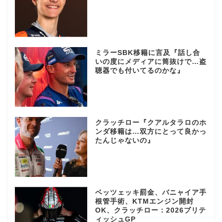
ミラーSBK移籍に言及『話し合
いの度にメディアに筒抜けで…盗
聴器でも付いてるのかな』
クラッチロー『クアルタラロのホ
ンダ移籍は…双方にとって良かっ
たんじゃないの』
ベッツェッキ罰金、バニャイア手
根管手術、KTMエンジン開封
OK、クラッチロー：2026ブリテ
ィッシュGP