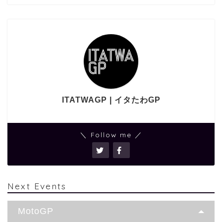
ITATWAGP | イタたわGP
＼ Follow me ／
Next Events
MotoGP