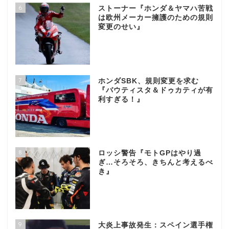
6
ストーナー『ホンダ＆ヤマハ苦戦
は欧州メーカー擁護のための規則
変更のせい』
7
ホンダSBK、規則変更を求む
『バウティスタ＆ドゥカティが有
利すぎる！』
8
ロッシ警告『モトGPはやり過
ぎ…そろそろ、きちんと考えるべ
き』
9
大炎上事故発生：スペイン選手権