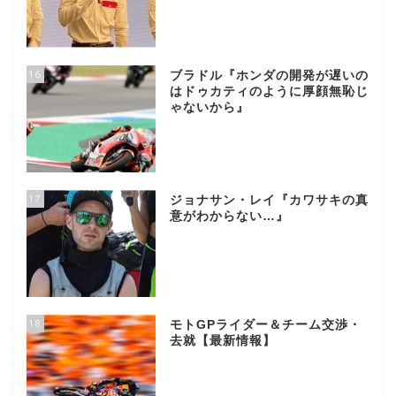
16
ブラドル『ホンダの開発が遅いの
はドゥカティのように厚顔無恥じ
ゃないから』
17
ジョナサン・レイ『カワサキの真
意がわからない…』
18
モトGPライダー＆チーム交渉・
去就【最新情報】