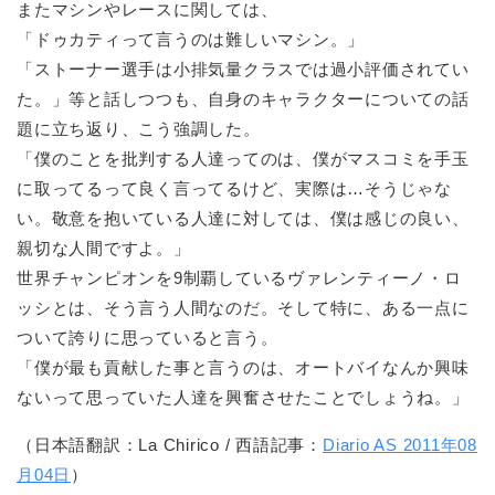
またマシンやレースに関しては、
「ドゥカティって言うのは難しいマシン。」
「ストーナー選手は小排気量クラスでは過小評価されてい
た。」等と話しつつも、自身のキャラクターについての話
題に立ち返り、こう強調した。
「僕のことを批判する人達ってのは、僕がマスコミを手玉
に取ってるって良く言ってるけど、実際は…そうじゃな
い。敬意を抱いている人達に対しては、僕は感じの良い、
親切な人間ですよ。」
世界チャンピオンを9制覇しているヴァレンティーノ・ロ
ッシとは、そう言う人間なのだ。そして特に、ある一点に
ついて誇りに思っていると言う。
「僕が最も貢献した事と言うのは、オートバイなんか興味
ないって思っていた人達を興奮させたことでしょうね。」
（日本語翻訳：La Chirico / 西語記事：
Diario AS 2011年08
月04日
）