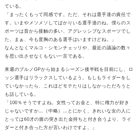
ている。
「まったくもって同感です。ただ、それは選手達の責任で
す。いまやメソメソしてばかりいる選手達のね。僕らのス
ポーツは昔から接触の多い、アグレッシブなスポーツでし
た。まぁ、今も度胸のある選手はいますけどね。」
なんとなくマルコ・シモンチェッリや、最近の議論の数々
を思い出させなくもない一言である。
来週のブルノGPから始まるシーズン後半戦を目前にし、ロ
ッシ選手はリラックスしているよう。もしもライダーをし
ていなかったら、これほどモテたりはしなかっただろうと
も話している。
「100％そうですよね。女性ってお金と、特に権力が好き
じゃないですか…（中略）…とにかく、きれいな女の人に
とっては60才の腹の突き出た金持ちと付き合うより、ライ
ダーと付き合った方が言いわけですよ。」