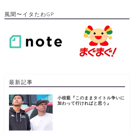
風聞〜イタたわGP
最新記事
小椋藍『このままタイトル争いに
加わって行ければと思う』