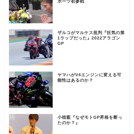
ポーツ初参戦
13
ザルコがマルケス批判『狂気の第
1ラップだった』2022アラゴン
GP
14
ヤマハがV4エンジンに変える可
能性はあるのか？
15
小椋藍『なぜモトGP昇格を断っ
たのか？』