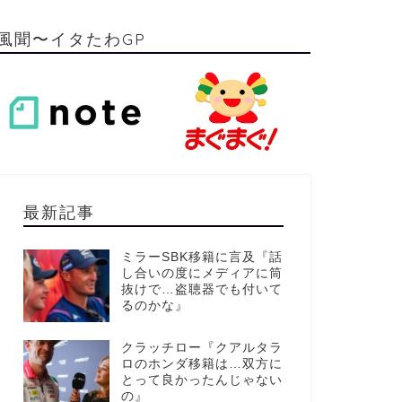
風聞〜イタたわGP
最新記事
ミラーSBK移籍に言及『話
し合いの度にメディアに筒
抜けで…盗聴器でも付いて
るのかな』
クラッチロー『クアルタラ
ロのホンダ移籍は…双方に
とって良かったんじゃない
の』