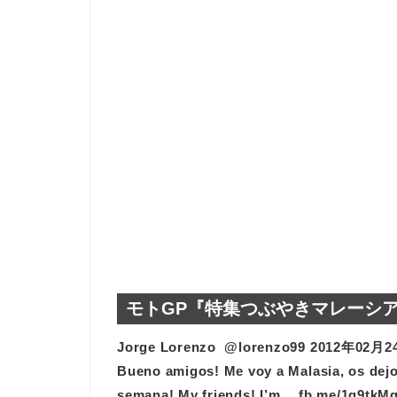
モトGP『特集つぶやきマレーシ
Jorge Lorenzo ‏ @lorenz
Bueno amigos! Me voy a Malasia, os dejo
semana! My friends! I’m… fb.me/1q9tkM