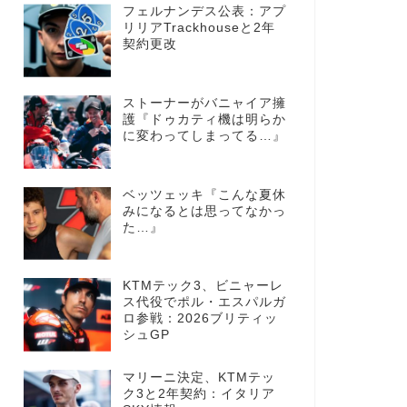
フェルナンデス公表：アプ
リリアTrackhouseと2年
契約更改
ストーナーがバニャイア擁
護『ドゥカティ機は明らか
に変わってしまってる…』
ベッツェッキ『こんな夏休
みになるとは思ってなかっ
た…』
KTMテック3、ビニャーレ
ス代役でポル・エスパルガ
ロ参戦：2026ブリティッ
シュGP
マリーニ決定、KTMテッ
ク3と2年契約：イタリア