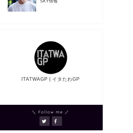
SKY情報
ITATWAGP | イタたわGP
＼ Follow me ／