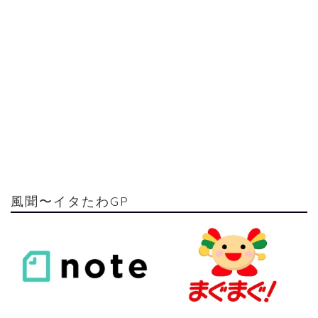
風聞〜イタたわGP