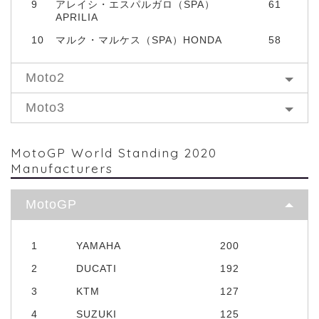
9
アレイシ・エスパルガロ（SPA）
61
APRILIA
10
マルク・マルケス（SPA）HONDA
58
Moto2
Moto3
MotoGP World Standing 2020
Manufacturers
MotoGP
1
YAMAHA
200
2
DUCATI
192
3
KTM
127
4
SUZUKI
125