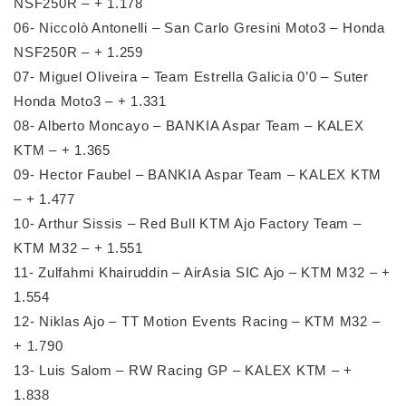
NSF250R – + 1.178
06- Niccolò Antonelli – San Carlo Gresini Moto3 – Honda
NSF250R – + 1.259
07- Miguel Oliveira – Team Estrella Galicia 0’0 – Suter
Honda Moto3 – + 1.331
08- Alberto Moncayo – BANKIA Aspar Team – KALEX
KTM – + 1.365
09- Hector Faubel – BANKIA Aspar Team – KALEX KTM
– + 1.477
10- Arthur Sissis – Red Bull KTM Ajo Factory Team –
KTM M32 – + 1.551
11- Zulfahmi Khairuddin – AirAsia SIC Ajo – KTM M32 – +
1.554
12- Niklas Ajo – TT Motion Events Racing – KTM M32 –
+ 1.790
13- Luis Salom – RW Racing GP – KALEX KTM – +
1.838