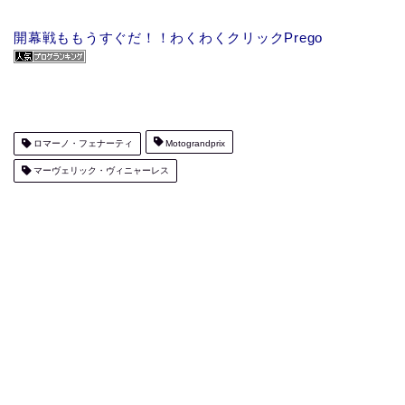
開幕戦ももうすぐだ！！わくわくクリックPrego
ロマーノ・フェナーティ
Motograndprix
マーヴェリック・ヴィニャーレス