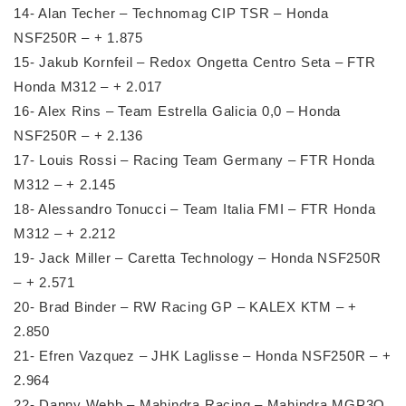
14- Alan Techer – Technomag CIP TSR – Honda
NSF250R – + 1.875
15- Jakub Kornfeil – Redox Ongetta Centro Seta – FTR
Honda M312 – + 2.017
16- Alex Rins – Team Estrella Galicia 0,0 – Honda
NSF250R – + 2.136
17- Louis Rossi – Racing Team Germany – FTR Honda
M312 – + 2.145
18- Alessandro Tonucci – Team Italia FMI – FTR Honda
M312 – + 2.212
19- Jack Miller – Caretta Technology – Honda NSF250R
– + 2.571
20- Brad Binder – RW Racing GP – KALEX KTM – +
2.850
21- Efren Vazquez – JHK Laglisse – Honda NSF250R – +
2.964
22- Danny Webb – Mahindra Racing – Mahindra MGP3O