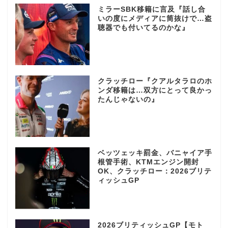
ミラーSBK移籍に言及『話し合
いの度にメディアに筒抜けで…盗
聴器でも付いてるのかな』
クラッチロー『クアルタラロのホ
ンダ移籍は…双方にとって良かっ
たんじゃないの』
ベッツェッキ罰金、バニャイア手
根管手術、KTMエンジン開封
OK、クラッチロー：2026ブリテ
ィッシュGP
2026ブリティッシュGP【モト