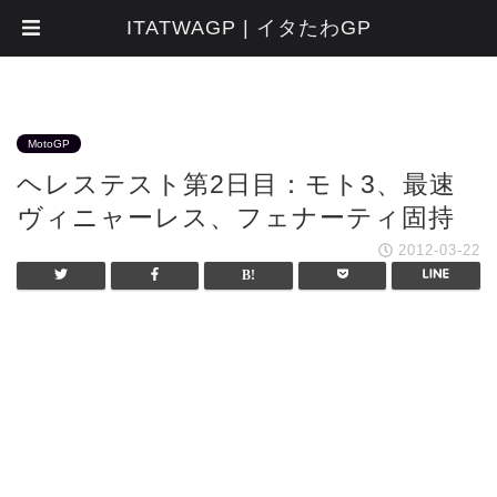
ITATWAGP | イタたわGP
MotoGP
ヘレステスト第2日目：モト3、最速
ヴィニャーレス、フェナーティ固持
2012-03-22