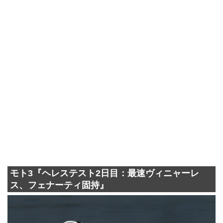
モト3『ヘレステスト2日目：最速ヴィニャーレ
ス、フェナーティ固持』