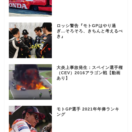
8
ロッシ警告『モトGPはやり過
ぎ…そろそろ、きちんと考えるべ
き』
9
大炎上事故発生：スペイン選手権
（CEV）2016アラゴン戦【動画
あり】
10
モトGP選手 2021年年俸ランキ
ング