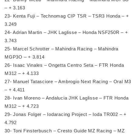
– + 3.163
23- Kenta Fuji – Technomag CIP TSR – TSR3 Honda – +
3.249
24- Adrian Martin – JHK Laglisse – Honda NSF250R – +
3.743
25- Marcel Schrotter – Mahindra Racing – Mahindra
MGP3O – + 3.814
26- Isaac Vinales – Ongetta Centro Seta – FTR Honda
M312 – + 4.133
27- Manuel Tatasciore – Ambrogio Next Racing – Oral M3
– + 4.411
28- Ivan Moreno – Andalucia JHK Laglisse – FTR Honda
M312 – + 4.723
29- Jonas Folger – Iodaracing Project – Ioda TR002 – +
4.792
30- Toni Finsterbusch – Cresto Guide MZ Racing – MZ