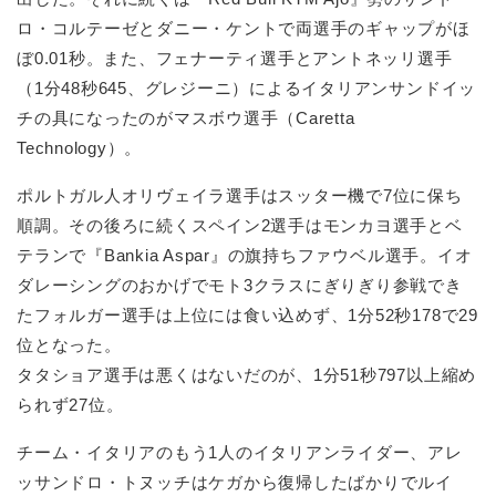
ロ・コルテーゼとダニー・ケントで両選手のギャップがほ
ぼ0.01秒。また、フェナーティ選手とアントネッリ選手
（1分48秒645、グレジーニ）によるイタリアンサンドイッ
チの具になったのがマスボウ選手（Caretta
Technology）。
ポルトガル人オリヴェイラ選手はスッター機で7位に保ち
順調。その後ろに続くスペイン2選手はモンカヨ選手とベ
テランで『Bankia Aspar』の旗持ちファウベル選手。イオ
ダレーシングのおかげでモト3クラスにぎりぎり参戦でき
たフォルガー選手は上位には食い込めず、1分52秒178で29
位となった。
タタショア選手は悪くはないだのが、1分51秒797以上縮め
られず27位。
チーム・イタリアのもう1人のイタリアンライダー、アレ
ッサンドロ・トヌッチはケガから復帰したばかりでルイ