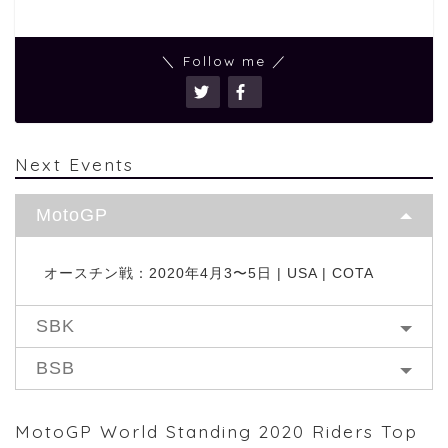
＼ Follow me ／
Next Events
MotoGP
オースチン戦：2020年4月3〜5日 | USA | COTA
SBK
BSB
MotoGP World Standing 2020 Riders Top