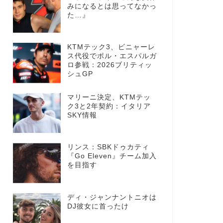
みになるとは思ってなかっ
た…』
KTMテック3、ビニャーレ
ス代役でポル・エスパルガ
ロ参戦：2026ブリティッ
シュGP
マリーニ決定、KTMテッ
ク3と2年契約：イタリア
SKY情報
リンス：SBKドゥカティ
『Go Eleven』チーム加入
を目指す
ディ・ジャンナントニオは
DJ彼女に首ったけ