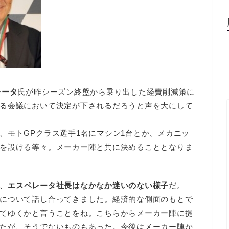
レータ
氏が昨シーズン終盤から乗り出した経費削減策に
る会議において決定が下されるだろうと声を大にして
、モトGPクラス選手1名にマシン1台とか、メカニッ
を設ける等々。メーカー陣と共に決めることとなりま
、
エスペレータ社長はなかなか迷いのない様子
だ。
について話し合ってきました。経済的な側面のもとで
てゆくかと言うことをね。こちらからメーカー陣に提
たが、そうでないものもあった。今後はメーカー陣か