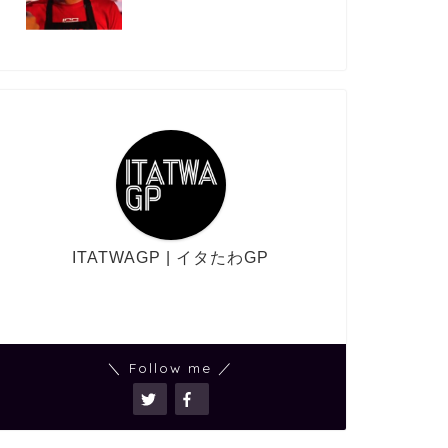
ITATWAGP | イタたわGP
＼ Follow me ／