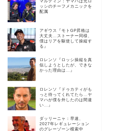
マルティン：ヤマハは元ロ
ッシのチーフメカニックを
配属
アギウス『モトGP昇格は
大丈夫…ストーナー同様、
僕はリアを駆使して操縦す
る』
ロレンソ『ロッシ操縦を真
似しようとしたが、できな
かった理由は…』
ロレンソ『ドゥカティがも
っと待ってくれてたら…ヤ
マハが僕を外したのは間違
い…』
ダッリーニャ：早速、
2027年レギュレーション
のグレーゾーン模索中