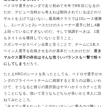
ペドロサ選手がホンダで走り初めて今年で8年目になるの
だが、デビュー当時から考えれば期待されているほどのリ
ザルトを上げてはいない…最高峰クラスでは15レース優勝
し、1シーズンと2レースだけのストーナー選手に対し4勝
上回っているにすぎないのだ。そして強調すべきは、1度
もタイトルを獲得していないと言うこと。
スポンサーがスペイン企業と言うことで、チームに1名ス
ペイン人選手を在籍させるのが基本だったわけだが、
若き
マルケス選手の存在はそんな危ういバランスも一撃で粉々
にしてしまう
だろう。
たとえHRCのシートを失ったとしても、ペドロサ選手がホ
ンダのプライベートチームに残留すると言うのは難しいわ
けで、そうなると残りの選択肢はヤマハかドゥカティと言
うことになる。強いて言うならどちらが良いかと本人に訊
ねてみたところ、
「今まで一度もなったことのないマシンに乗るのは難しい