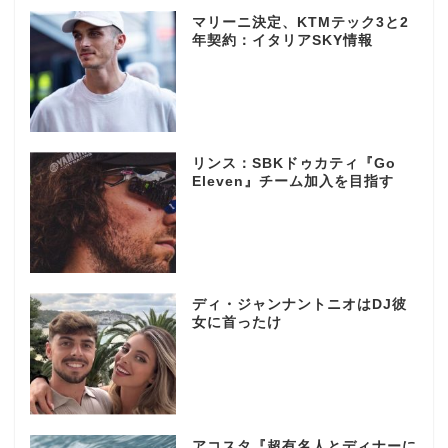
マリーニ決定、KTMテック3と2
年契約：イタリアSKY情報
リンス：SBKドゥカティ『Go
Eleven』チーム加入を目指す
ディ・ジャンナントニオはDJ彼
女に首ったけ
アコスタ『超有名人とディナーに