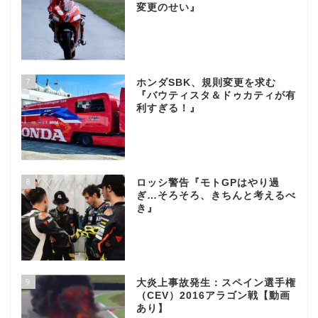
変更のせい』
7
ホンダSBK、規則変更を求む
『バウティスタ＆ドゥカティが有
利すぎる！』
8
ロッシ警告『モトGPはやり過
ぎ…そろそろ、きちんと考えるべ
き』
9
大炎上事故発生：スペイン選手権
（CEV）2016アラゴン戦【動画
あり】