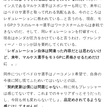
イン人であるマルケス選手はスポンサーも同じで、来年に
はペドロサ選手と取って代わる気配もある。今のところは
レギュレーションに救われている…と言うのも、現在、モ
トGPクラスのルーキー選手はワークスチームからは参戦で
きないのだ。そして、同レギュレーションを打破すべく、
現在はホンダが圧力をかけていると言うわけ。ヴァレンテ
ィーノ・ロッシが話を要約してくれている。
「
レギュレーション自体は間違った内容だとは思わないけ
ど、来年、マルケス選手をモトGPに昇格させるためだけ
に 。
」
同件についてペドロサ選手はノーコメント希望で、自身の
今後に関し慌てふためいてはいないとの話。
「
契約更新は僕には問題じゃない
…特に何もプレッシャー
は感じてないです。これまでのキャリアずっとそうだった
し、今回も何も変わらないでしょ。
品定めされてるような
感じはしてませんが。
」