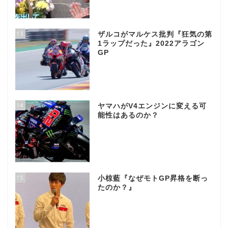
13
ザルコがマルケス批判『狂気の第
1ラップだった』2022アラゴン
GP
14
ヤマハがV4エンジンに変える可
能性はあるのか？
15
小椋藍『なぜモトGP昇格を断っ
たのか？』