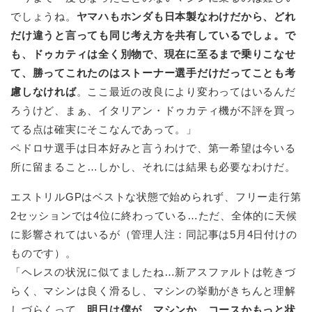
でしょうね。
ヤマハもホンダも日本製なわけだから、どれ
だけ違うと言っても同じ考え方を共有しているでしょ。で
も、ドゥカティは全く別物で、現在に至るまで乗りこなせ
て、勝ってこれたのはストーナー選手だけだってことも考
慮しなければ
。ここ最近の改良により変わってはいるんだ
ろうけど、まぁ、イタリアン・ドゥカティ機が不評を買っ
てる点は確実にそこなんであって。」
ペドロサ選手は日本好みと言うわけで、第一希望は今いる
所に留まること…しかし、それには結果も必要なわけだ。
エストリルGPはベストな状態で始められず、フリー走行第
2セッションでは4位に終わっている…ただ、全体的に天候
に影響されてはいるが（管理人注：同記事は5月4日付けの
ものです）。
「ヘレスの状況に似てましたね…新アスファルトは乾きづ
らく、マシンは良く滑るし、マシンの挙動がきちんと理解
しづらくって。
明日は僕が、マシンか…コースかもっと状