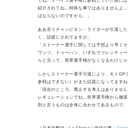
でね。スペイン選手権に参戦していた際には
紹介されてね…特殊な事ではありませんよ…
ばならないのですから。」
ああ言うチャンピオン・ライダーが引退した
く、話題にされてますが。
「ストーナー選手に関しては予想より早くそ
ワンツ、ドゥーハン、いずれヴァレンティー
らと言って、世界選手権がなくなるわけじゃ
しかしストーナー選手引退により、モトGP
参戦はできない）がまた話題になってますね
「現在のところ、廃止する考えはありません
レギュレーションでね…世界選手権から撤退
則と言うものは全体に合わせてあるもので、
（日本語翻訳：La Chirico / 伊語記事：
Gpo