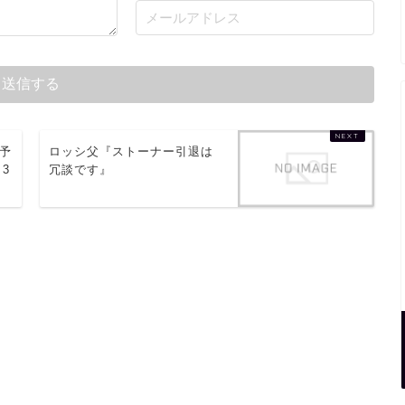
【予
ロッシ父『ストーナー引退は
3
冗談です』