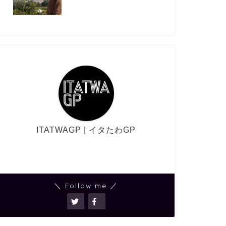
ITATWAGP | イタたわGP
＼ Follow me ／