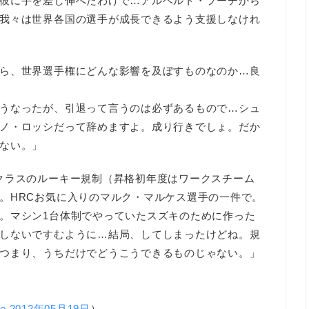
彼に手を差し伸べたわけで…アルベルト・プーチから
我々は世界各国の選手が成長できるよう支援しなけれ
ら、世界選手権にどんな影響を及ぼすものなのか…良
うなったが、引退って言うのは必ずあるもので…シュ
ノ・ロッシだって辞めますよ。成り行きでしょ。だか
ない。」
クラスのルーキー規制（昇格初年度はワークスチーム
。HRCお気に入りのマルク・マルケス選手の一件で。
。マシン1台体制でやっていたスズキのために作った
しないですむように…結局、してしまったけどね。規
つまり、うちだけでどうこうできるものじゃない。」
ne 2012年05月19日
）