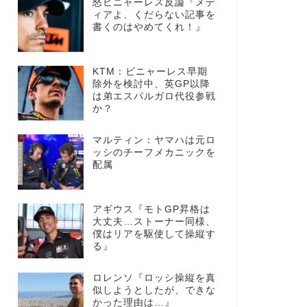
怒ビニャーレス反論『メデ
ィアよ、くだらない記事を
書くのはやめてくれ！』
KTM：ビニャーレス早期
除外を検討中、英GP以降
は弟エスパルガロ代役参戦
か？
マルティン：ヤマハは元ロ
ッシのチーフメカニックを
配属
アギウス『モトGP昇格は
大丈夫…ストーナー同様、
僕はリアを駆使して操縦す
る』
ロレンソ『ロッシ操縦を真
似しようとしたが、できな
かった理由は…』