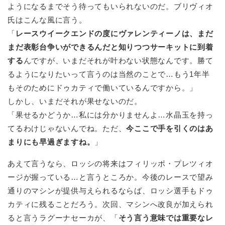
ようになるまでそう待ってもいられないのだ。ブリヴィオ
氏はこんな風に言う。
「
レースウイークエンドの度にヴァレンティーノは、まだ
まだ表彰台争いができるんだと知りつつサーキットに到着
する
んですが、いまだそれが叶わない状態なんです。勝て
るようになりたいって言うのは当然のことで…もう1年半
もそのためにドゥカティで働いているんですから。」
しかし、いまだそれが果せないのだ。
「果せるかどうか…私には分かりませんよ…水晶玉を持っ
てるわけじゃないんでね。ただ、
今ここで手を引くのはあ
まりにも早過ぎますね。
」
あえて言うなら、ロッシの将来はフィリッポ・プレツィオ
ージが握っている…と言うところか。今後のレースで望み
通りのマシンが提供与えられるならば、ロッシ選手もドゥ
カティに残ることだろう。次回、マシンへ改良が加えられ
ると言うラグーナセーカが、「
そう言う意味では重要なレ