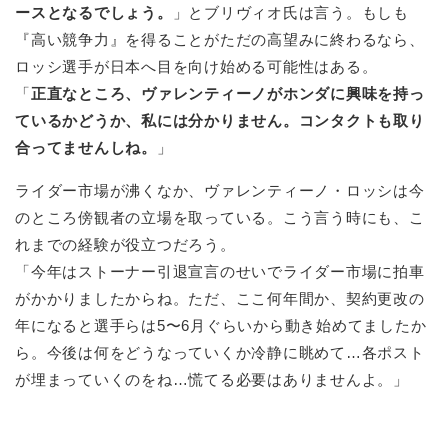
ースとなるでしょう。
」とブリヴィオ氏は言う。もしも
『高い競争力』を得ることがただの高望みに終わるなら、
ロッシ選手が日本へ目を向け始める可能性はある。
「
正直なところ、ヴァレンティーノがホンダに興味を持っ
ているかどうか、私には分かりません。コンタクトも取り
合ってませんしね。
」
ライダー市場が沸くなか、ヴァレンティーノ・ロッシは今
のところ傍観者の立場を取っている。こう言う時にも、こ
れまでの経験が役立つだろう。
「今年はストーナー引退宣言のせいでライダー市場に拍車
がかかりましたからね。ただ、ここ何年間か、契約更改の
年になると選手らは5〜6月ぐらいから動き始めてましたか
ら。今後は何をどうなっていくか冷静に眺めて…各ポスト
が埋まっていくのをね…慌てる必要はありませんよ。」