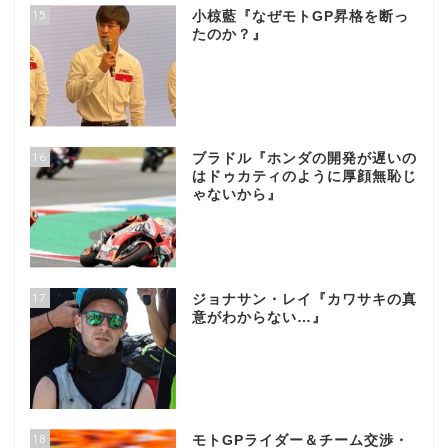
15
小椋藍『なぜモトGP昇格を断っ
たのか？』
16
ブラドル『ホンダの開発が遅いの
はドゥカティのように厚顔無恥じ
ゃないから』
17
ジョナサン・レイ『カワサキの真
意がわからない…』
18
モトGPライダー＆チーム交渉・