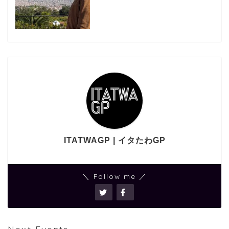
ITATWAGP | イタたわGP
＼ Follow me ／