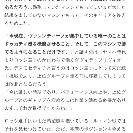
あるだろう
…熱望していたマシンでもって…いまだ大した
結果を出していないマシンでもって、そのキャリアを終え
るためにだ。
「
今現在、ヴァレンティーノが集中している唯一のことは
ドゥカティ機を機能させること、そして、このマシンで勝
てるようになることだけです。
」と話すのは、ヤマハ時代
よりロッシ選手のかたわらで働くダヴィデ・ブリヴィオ
氏。デスモセディチと言うのはロッシ選手にとって未だ続
く挑戦であり、上位グループを走る前に移籍してしまって
は敗北となるだろう。
「今は厳しい時期であり、パフォーマンス向上や、上位グ
ループとのギャップを埋めるには作業を進める必要があり
ます…それが目標ですからね。」
ロッシ選手はいまだ渇望感を抱いている…ル・マン戦では
それを見せつけていた。ただ、本来のポジションを争える