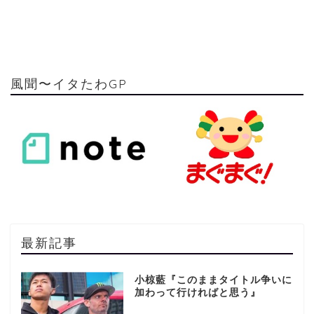
風聞〜イタたわGP
最新記事
小椋藍『このままタイトル争いに
加わって行ければと思う』