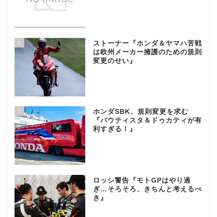
6
ストーナー『ホンダ＆ヤマハ苦戦
は欧州メーカー擁護のための規則
変更のせい』
7
ホンダSBK、規則変更を求む
『バウティスタ＆ドゥカティが有
利すぎる！』
8
ロッシ警告『モトGPはやり過
ぎ…そろそろ、きちんと考えるべ
き』