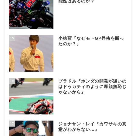
能性はあるのか？
15
小椋藍『なぜモトGP昇格を断っ
たのか？』
16
ブラドル『ホンダの開発が遅いの
はドゥカティのように厚顔無恥じ
ゃないから』
17
ジョナサン・レイ『カワサキの真
意がわからない…』