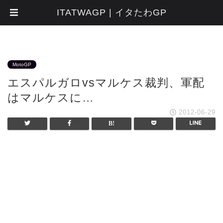
ITATWAGP | イタたわGP
MotoGP
エスパルガロvsマルケス裁判、軍配
はマルケスに…
2012-06-29