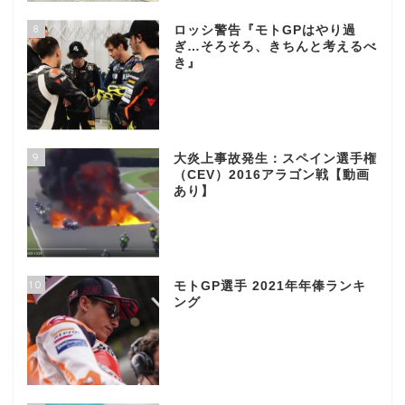
8
ロッシ警告『モトGPはやり過
ぎ…そろそろ、きちんと考えるべ
き』
9
大炎上事故発生：スペイン選手権
（CEV）2016アラゴン戦【動画
あり】
10
モトGP選手 2021年年俸ランキ
ング