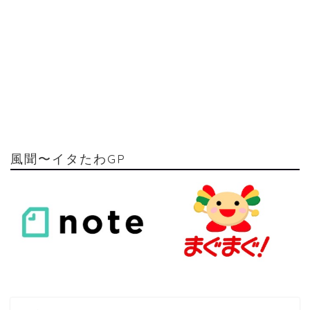
風聞〜イタたわGP