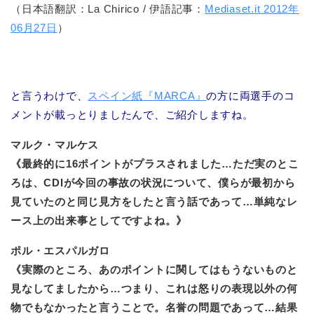
（日本語翻訳：La Chirico / 伊語記事：
Mediaset.it 2012年
06月27日
）
と言うわけで、
スペイン紙『MARCA』
の方に両選手のコ
メントが載っとりましたんで、ご紹介しますね。
マルク・マルケス
《最終的に16ポイントがプラスされました…ただ実のとこ
ろは、CDIが今回の事故の状況について、僕らが最初から
見ていたのと同じ見方をしたと言う話であって…単純なレ
ース上の出来事としてですよね。》
ポル・エスパルガロ
《実際のところ、あのポイントに関してはもうないものと
見なしてましたから…つまり、これは怒りの表現以外の何
物でもなかったと言うことで。名誉の問題であって…結果