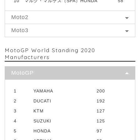
10
マルク・マルケス（SPA）HONDA
58
Moto2
Moto3
MotoGP World Standing 2020
Manufacturers
MotoGP
1
YAMAHA
200
2
DUCATI
192
3
KTM
127
4
SUZUKI
125
5
HONDA
97