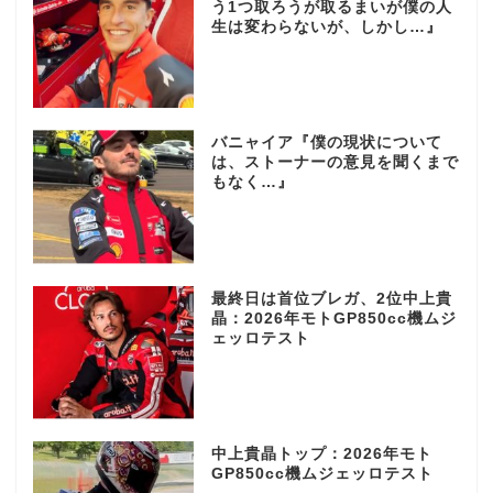
う1つ取ろうが取るまいが僕の人
生は変わらないが、しかし…』
バニャイア『僕の現状について
は、ストーナーの意見を聞くまで
もなく…』
最終日は首位ブレガ、2位中上貴
晶：2026年モトGP850cc機ムジ
ェッロテスト
中上貴晶トップ：2026年モト
GP850cc機ムジェッロテスト