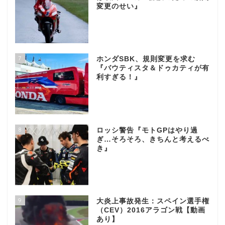
変更のせい』
7
ホンダSBK、規則変更を求む
『バウティスタ＆ドゥカティが有
利すぎる！』
8
ロッシ警告『モトGPはやり過
ぎ…そろそろ、きちんと考えるべ
き』
9
大炎上事故発生：スペイン選手権
（CEV）2016アラゴン戦【動画
あり】