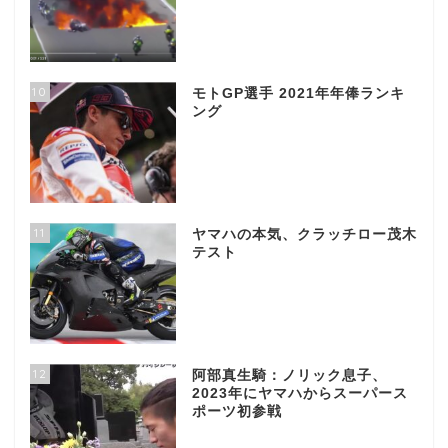
10
モトGP選手 2021年年俸ランキ
ング
11
ヤマハの本気、クラッチロー茂木
テスト
12
阿部真生騎：ノリック息子、
2023年にヤマハからスーパース
ポーツ初参戦