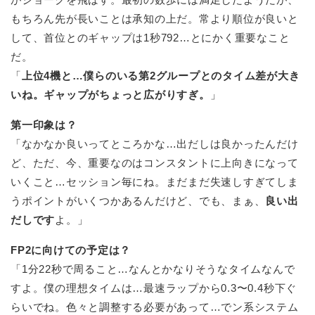
もちろん先が長いことは承知の上だ。常より順位が良いと
して、首位とのギャップは1秒792…とにかく重要なこと
だ。
「
上位4機と…僕らのいる第2グループとのタイム差が大き
いね。ギャップがちょっと広がりすぎ。
」
第一印象は？
「なかなか良いってところかな…出だしは良かったんだけ
ど、ただ、今、重要なのはコンスタントに上向きになって
いくこと…セッション毎にね。まだまだ失速しすぎてしま
うポイントがいくつかあるんだけど、でも、まぁ、
良い出
だしです
よ。」
FP2に向けての予定は？
「1分22秒で周ること…なんとかなりそうなタイムなんで
すよ。僕の理想タイムは…最速ラップから0.3〜0.4秒下ぐ
らいでね。色々と調整する必要があって…でン系システム