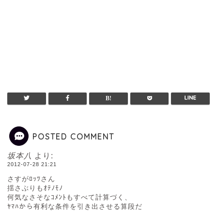
POSTED COMMENT
坂本八
より:
2012-07-28 21:21
さすがﾛｯﾂさん
揺さぶりもｵﾃﾉﾓﾉ
何気なさそなｺﾒﾝﾄもすべて計算づく、
ﾔﾏﾊから有利な条件を引き出させる算段だ