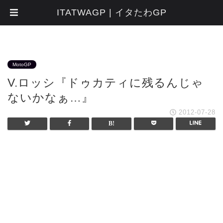
ITATWAGP | イタたわGP
MotoGP
V.ロッシ『ドゥカティに残るんじゃ
ないかなぁ…』
2012-07-28