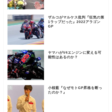
13
ザルコがマルケス批判『狂気の第
1ラップだった』2022アラゴン
GP
14
ヤマハがV4エンジンに変える可
能性はあるのか？
15
小椋藍『なぜモトGP昇格を断っ
たのか？』