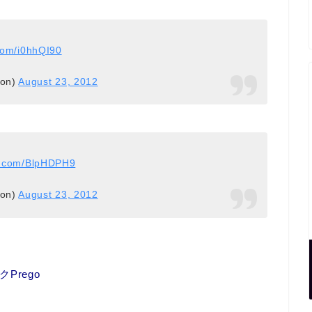
.com/i0hhQI90
ion)
August 23, 2012
er.com/BlpHDPH9
ion)
August 23, 2012
Prego