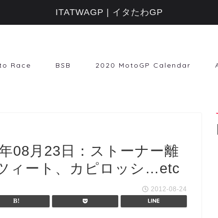
ITATWAGP | イタたわGP
to Race
BSB
2020 MotoGP Calendar
年08月23日：ストーナー離
ィート、カピロッシ…etc
2012-08-24