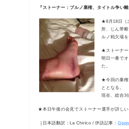
『ストーナー：ブルノ棄権、タイトル争い離
★8月18日
所、じん帯断
ルノ戦欠場を
★ストーナー
明日一番でオ
た。
★今回の棄権
ととなる。
現在、総合3
★本日午後の会見でストーナー選手が詳しい
［日本語翻訳：La Chirico / 伊語記事：
Gpo