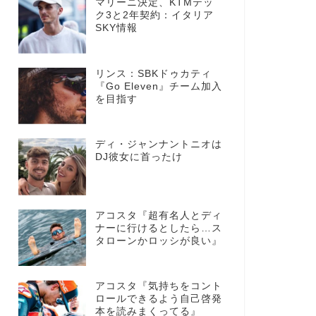
マリーニ決定、KTMテッ
ク3と2年契約：イタリア
SKY情報
リンス：SBKドゥカティ
『Go Eleven』チーム加入
を目指す
ディ・ジャンナントニオは
DJ彼女に首ったけ
アコスタ『超有名人とディ
ナーに行けるとしたら…ス
タローンかロッシが良い』
アコスタ『気持ちをコント
ロールできるよう自己啓発
本を読みまくってる』