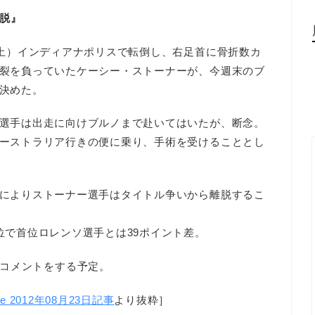
脱』
（土）インディアナポリスで転倒し、右足首に骨折数カ
裂を負っていたケーシー・ストーナーが、今週末のブ
決めた。
選手は出走に向けブルノまで赴いてはいたが、断念。
ーストラリア行きの便に乗り、手術を受けることとし
によりストーナー選手はタイトル争いから離脱するこ
位で首位ロレンソ選手とは39ポイント差。
コメントをする予定。
ne 2012年08月23日記事
より抜粋］