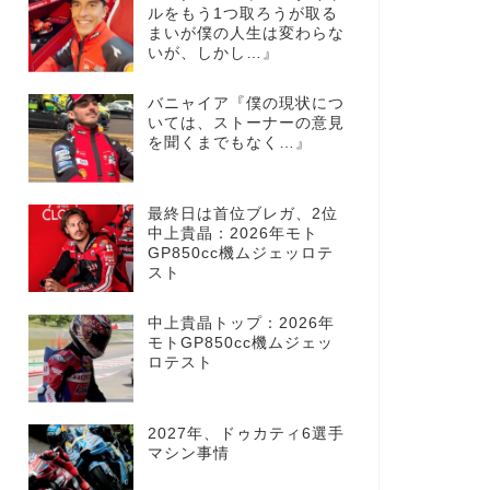
ルをもう1つ取ろうが取る
まいが僕の人生は変わらな
いが、しかし…』
バニャイア『僕の現状につ
いては、ストーナーの意見
を聞くまでもなく…』
最終日は首位ブレガ、2位
中上貴晶：2026年モト
GP850cc機ムジェッロテ
スト
中上貴晶トップ：2026年
モトGP850cc機ムジェッ
ロテスト
2027年、ドゥカティ6選手
マシン事情