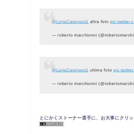
@LorisCapirossi1
altra foto
pic.twitter
— roberto marchionni (@robertomarch
@LorisCapirossi1
ultima foto
pic.twitt
— roberto marchionni (@robertomarch
とにかくストーナー選手に、お大事にクリック