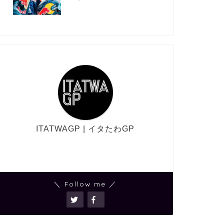
ITATWAGP | イタたわGP
＼ Follow me ／