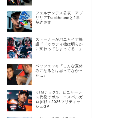
フェルナンデス公表：アプ
リリアTrackhouseと2年
契約更改
ストーナーがバニャイア擁
護『ドゥカティ機は明らか
に変わってしまってる…』
ベッツェッキ『こんな夏休
みになるとは思ってなかっ
た…』
KTMテック3、ビニャーレ
ス代役でポル・エスパルガ
ロ参戦：2026ブリティッ
シュGP