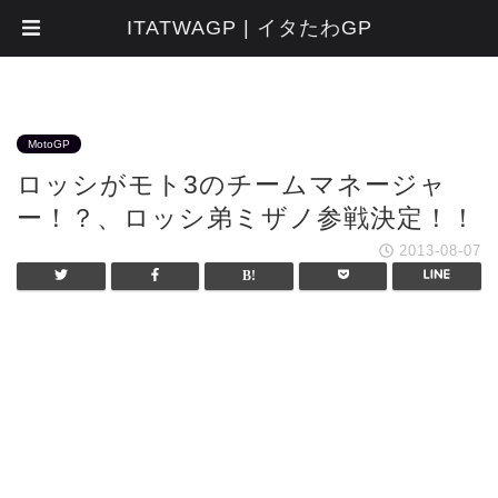
ITATWAGP | イタたわGP
MotoGP
ロッシがモト3のチームマネージャ
ー！？、ロッシ弟ミザノ参戦決定！！
2013-08-07