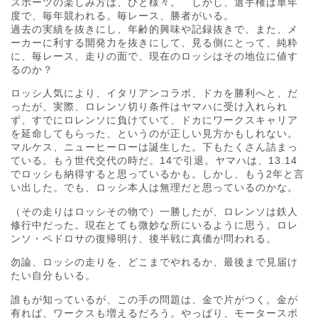
スポーツの楽しみ方は、ひと様々。 しかし、選手権は単年
度で、毎年競われる。毎レース、勝者がいる。
過去の実績を抜きにし、年齢的興味や記録抜きで、また、メ
ーカーに利する開発力を抜きにして、見る側にとって、純粋
に、毎レース、走りの面で、現在のロッシはその地位に値す
るのか？
ロッシ人気により、イタリアンコラボ、ドカを勝利へと、だ
ったが、実際、ロレンソ切り条件はヤマハに受け入れられ
ず、すでにロレンソに負けていて、ドカにワークスキャリア
を延命してもらった、というのが正しい見方かもしれない。
マルケス、ニューヒーローは誕生した。下もたくさん詰まっ
ている。もう世代交代の時だ。14で引退。ヤマハは、13.14
でロッシも納得すると思っているかも。しかし、もう2年と言
い出した。でも、ロッシ本人は無理だと思っているのかな。
（その走りはロッシその物で）一勝したが、ロレンソは鉄人
修行中だった。現在とても微妙な所にいるように思う。ロレ
ンソ・ペドロサの復帰明け、後半戦に真価が問われる。
勿論、ロッシの走りを、どこまでやれるか、最後まで見届け
たい自分もいる。
誰もが知っているが、この手の問題は、金で片がつく。金が
有れば、ワークスも増えるだろう。やっぱり、モータースポ