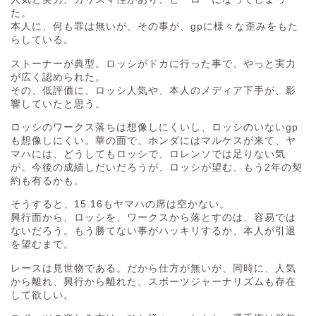
た。
本人に、何も罪は無いが、その事が、gpに様々な歪みをもた
らしている。
ストーナーが典型。ロッシがドカに行った事で、やっと実力
が広く認められた。
その、低評価に、ロッシ人気や、本人のメディア下手が、影
響していたと思う。
ロッシのワークス落ちは想像しにくいし、ロッシのいないgp
も想像しにくい。華の面で、ホンダにはマルケスが来て、ヤ
マハには、どうしてもロッシで、ロレンソでは足りない気
が。今後の成績しだいだろうが、ロッシが望む、もう2年の契
約も有るかも。
そうすると、15.16もヤマハの席は空かない。
興行面から、ロッシを、ワークスから落とすのは、容易では
ないだろう。もう勝てない事がハッキリするか、本人が引退
を望むまで。
レースは見世物である。だから仕方が無いが、同時に、人気
から離れ、興行から離れた、スポーツジャーナリズムも存在
して欲しい。