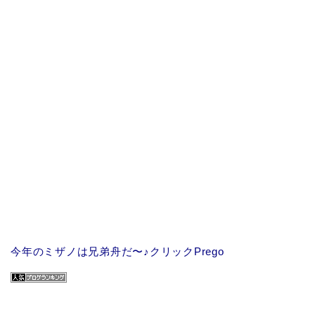
今年のミザノは兄弟舟だ〜♪クリックPrego