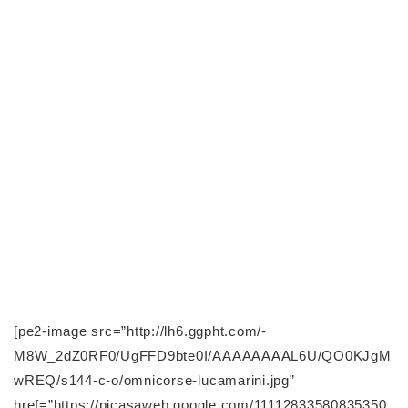
[pe2-image src=”http://lh6.ggpht.com/-
M8W_2dZ0RF0/UgFFD9bte0I/AAAAAAAAL6U/QO0KJgM
wREQ/s144-c-o/omnicorse-lucamarini.jpg”
href=”https://picasaweb.google.com/11112833580835350