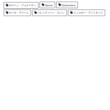
ロマーノ・フェナーティ
Gpone
Omnicorse.it
ルーカ・マリーニ
バレンティーノ・ロッシ
ニッコロー・アントネッリ