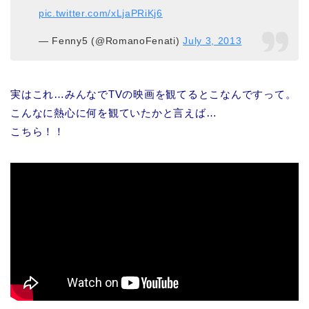
pic.twitter.com/xLjaPRiKj6
— Fenny5 (@RomanoFenati)
July 3, 2013
実はこれ…みんなでTVの映画を観てるとこなんですって。
こんなに熱心に何を観ていたかと言えば…
こちら！！