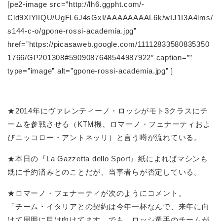
[pe2-image src=”http://lh6.ggpht.com/-
Cld9XlYlIQU/UgFL6J4sGxI/AAAAAAAAL6k/wIJ1I3A4lms/
s144-c-o/gpone-rossi-academia.jpg”
href=”https://picasaweb.google.com/11112833580835350
1766/GP201308#5909087648544987922″ caption=””
type=”image” alt=”gpone-rossi-academia.jpg” ]
★2014年にヴァレンティーノ・ロッシがモト3クラスにチ
ームを参戦させる（KTM機、ロマーノ・フェナーティおよ
びニッコロー・アントネッリ）と言う噂が流れている。
★本日の『La Gazzetta dello Sport』紙によればマシンも
既に予約済みとのことだが、当事者らが否定している。
★ロマーノ・フェナーティが次のようにコメント。
「チーム・イタリアとの契約は今年一杯なんで、来年に向
けて周囲に目は向けてます。でも、ロッシ選手のチームが