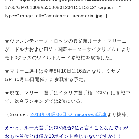
1766/GP201308#5909080120419515202″ caption=””
type=”image” alt=”omnicorse-lucamarini.jpg” ]
★ヴァレンティーノ・ロッシの異父弟ルーカ・マリーニ
が、ドルナおよびFIM（国際モーターサイクリズム）より
モト3クラスのワイルドカード参戦権を取得した。
★マリーニ選手は今年8月10日に16歳となり、ミザノ
GP（9月15日開催）に参戦する予定。
★現在、マリーニ選手はイタリア選手権（CIV）に参戦中
で、総合ランキングでは2位にいる。
（Source：
2013年08月06日 Omnicorse.it記事
より抜粋）
え〜と、ルーカ選手はCIV総合2位と言うことなんですが…
おぉ〜首位とは僅か19ポイント差じゃないですか！！