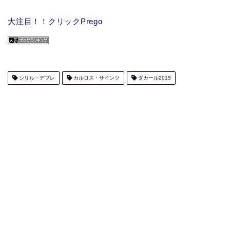
大注目！！クリックPrego
シリル・デプレ
カルロス・サインツ
ダカール2015