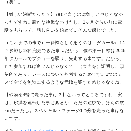
（笑）。
【難しい決断だった？】Yesと言うのは難しい事じゃなか
ったですね…新たな挑戦なわけだし、1ヶ月ぐらい前に電
話をもらって、話し合いを始めて…そんな感じでした。
（これまでの事で）一番誇らしく思うのは、ダカールに14
回参戦し13回完走できた事…だから、僕の第一目標は2015
年ダカールでプジョーを駆り、完走する事です。だから、
ただ参加すれば良いんじゃなくて、（実力を）証明し、頭
脳的であり、レースについて熟考するためです。1つのミ
スで全てを無駄にするような危険を犯すためじゃなくね。
【砂漠を4輪で走った事は？】ないってところですね…実
は。砂漠を運転した事はあるが、ただの遊びで、ほんの数
kmだったし。スペシャル・ステージ1つ分を走った事はな
いです。
以前、
フィリップ・ガッシュ
のバギーを運転させてもらっ