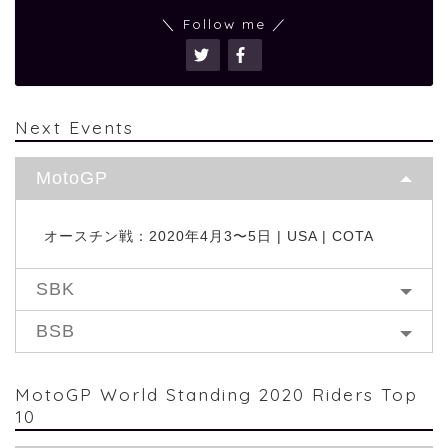
＼ Follow me ／
Next Events
MotoGP
オースチン戦：2020年4月3〜5日 | USA | COTA
SBK
BSB
MotoGP World Standing 2020 Riders Top
10