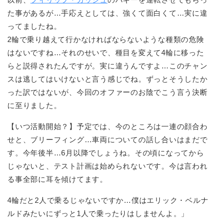
た事があるが…手応えとしては、強くて面白くて…実に違
ってましたね。
2輪で乗り越えて行かなければならないような種類の危険
はないですね…それのせいで、種目を変えて4輪に移った
らと説得されたんですが。実に違うんですよ…このチャン
スは逃してはいけないと言う感じでね。ずっとそうしたか
った訳ではないが、今回のオファーのお陰でこう言う決断
に至りました。
【いつ活動開始？】予定では、今のところは一連の顔合わ
せと、ブリーフィング…車両についての話し合いはまだで
す。今年後半…6月以降でしょうね。その頃になってから
じゃないと、テスト計画は始められないです。今は言われ
る事全部に耳を傾けてます。
4輪だと2人で乗るじゃないですか…僕はエリック・ベルナ
ルドみたいにずっと1人で乗ったりはしませんよ。」