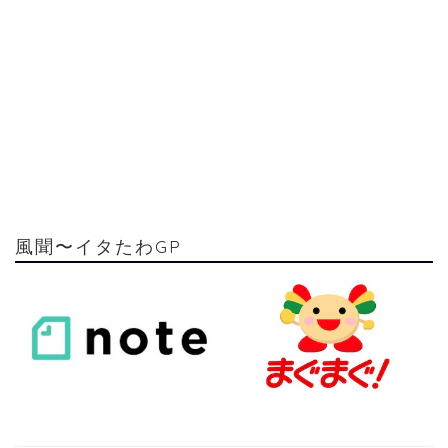
風聞〜イタたわGP