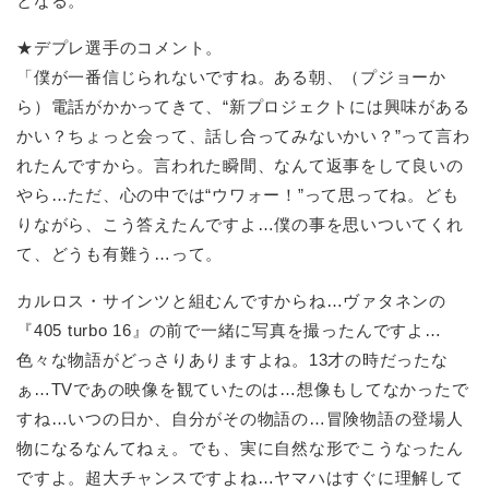
となる。
★デプレ選手のコメント。
「僕が一番信じられないですね。ある朝、（プジョーか
ら）電話がかかってきて、“新プロジェクトには興味がある
かい？ちょっと会って、話し合ってみないかい？”って言わ
れたんですから。言われた瞬間、なんて返事をして良いの
やら…ただ、心の中では“ウワォー！”って思ってね。ども
りながら、こう答えたんですよ…僕の事を思いついてくれ
て、どうも有難う…って。
カルロス・サインツと組むんですからね…ヴァタネンの
『405 turbo 16』の前で一緒に写真を撮ったんですよ…
色々な物語がどっさりありますよね。13才の時だったな
ぁ…TVであの映像を観ていたのは…想像もしてなかったで
すね…いつの日か、自分がその物語の…冒険物語の登場人
物になるなんてねぇ。でも、実に自然な形でこうなったん
ですよ。超大チャンスですよね…ヤマハはすぐに理解して