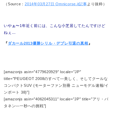
（Source：
2014年03月27日 Omnicorse.it記事
より抜粋）
いやぁ〜1年近く前には、こんな小芝居してたんですけど
ねぇ…
『
ダカール2013優勝シリル・デプレ引退の真相
』
[amazonjs asin=”4779620929″ locale=”JP”
title=”PEUGEOT 2008のすべて―美しく、そしてクールな
コンパクトSUV (モーターファン別冊 ニューモデル速報/イ
ンポート 38)”]
[amazonjs asin=”4062045311″ locale=”JP” title=”アリ・バ
タネン―一秒への挑戦”]