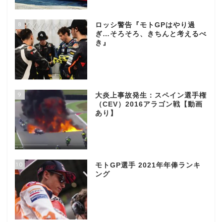
8
ロッシ警告『モトGPはやり過
ぎ…そろそろ、きちんと考えるべ
き』
9
大炎上事故発生：スペイン選手権
（CEV）2016アラゴン戦【動画
あり】
10
モトGP選手 2021年年俸ランキ
ング