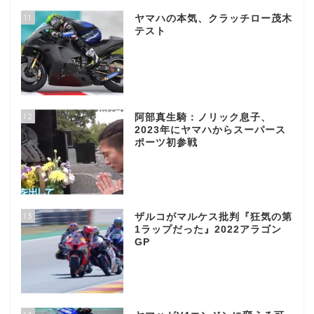
11
ヤマハの本気、クラッチロー茂木
テスト
12
阿部真生騎：ノリック息子、
2023年にヤマハからスーパース
ポーツ初参戦
13
ザルコがマルケス批判『狂気の第
1ラップだった』2022アラゴン
GP