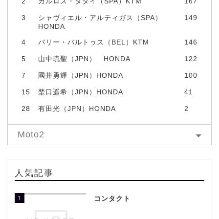
2
カルロス・タタイ（SPA）KTM
167
3
シャヴィエル・アルティガス（SPA）
149
HONDA
4
バリー・バルトゥス（BEL）KTM
146
5
山中琉聖（JPN） HONDA
122
7
國井勇輝（JPN）HONDA
100
15
埜口遥希（JPN）HONDA
41
28
有田光（JPN）HONDA
2
Moto2
人気記事
1
コンタクト