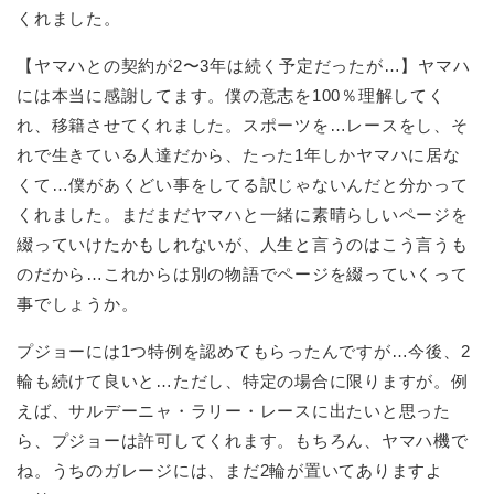
くれました。
【ヤマハとの契約が2〜3年は続く予定だったが…】ヤマハ
には本当に感謝してます。僕の意志を100％理解してく
れ、移籍させてくれました。スポーツを…レースをし、そ
れで生きている人達だから、たった1年しかヤマハに居な
くて…僕があくどい事をしてる訳じゃないんだと分かって
くれました。まだまだヤマハと一緒に素晴らしいページを
綴っていけたかもしれないが、人生と言うのはこう言うも
のだから…これからは別の物語でページを綴っていくって
事でしょうか。
プジョーには1つ特例を認めてもらったんですが…今後、2
輪も続けて良いと…ただし、特定の場合に限りますが。例
えば、サルデーニャ・ラリー・レースに出たいと思った
ら、プジョーは許可してくれます。もちろん、ヤマハ機で
ね。うちのガレージには、まだ2輪が置いてありますよ