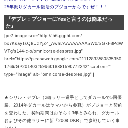
25年振りダカール復活のプジョーからですぜ！！！
『デプレ：プジョーにYesと言うのは簡単だっ
た』
[pe2-image src=”http://lh6.ggpht.com/-
bx7KsayTsQI/UzYjZ4_AwhI/AAAAAAAASW0/SGkF8PdW
VTg/s144-c-o/omnicorse-despres.jpg”
href=”https://picasaweb.google.com/11112833580835350
1766/GP201403#5996018881590772242″ caption=””
type=”image” alt=”omnicorse-despres.jpg” ]
★シリル・デプレ（2輪ラリー選手としてダカールで5回優
勝。2014年ダカールはヤマハから参戦）がプジョーと契約
を交わした。契約期間はおそらく3年とみられ、ダカール
およびその他ラリーに新『2008 DKR』で参戦していく事