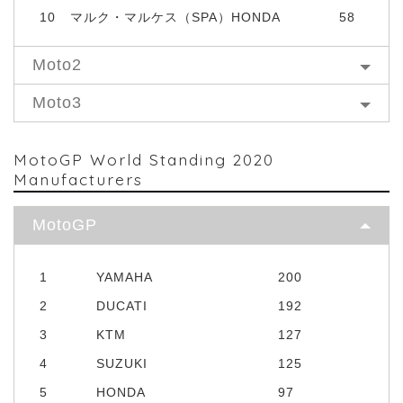
10
マルク・マルケス（SPA）HONDA
58
Moto2
Moto3
MotoGP World Standing 2020
Manufacturers
MotoGP
1
YAMAHA
200
2
DUCATI
192
3
KTM
127
4
SUZUKI
125
5
HONDA
97