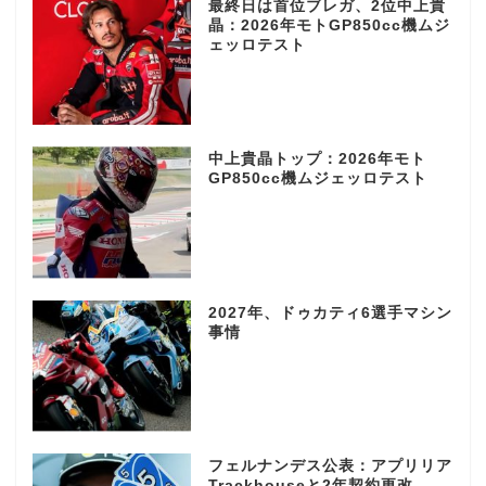
最終日は首位ブレガ、2位中上貴
晶：2026年モトGP850cc機ムジ
ェッロテスト
中上貴晶トップ：2026年モト
GP850cc機ムジェッロテスト
2027年、ドゥカティ6選手マシン
事情
フェルナンデス公表：アプリリア
Trackhouseと2年契約更改