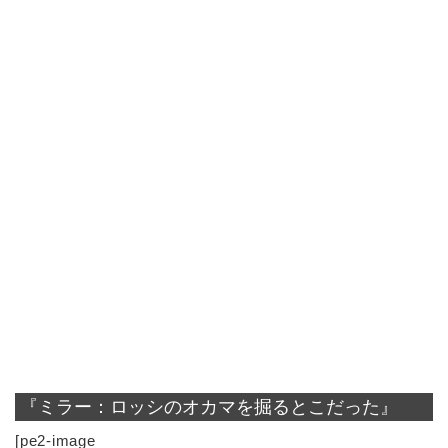
『ミラー：ロッシのオカマを掘るとこだった』
[pe2-image