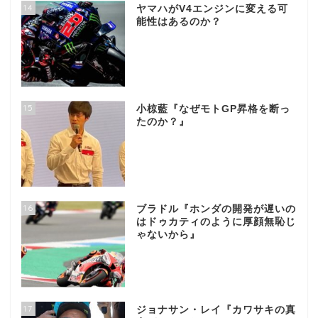
14
ヤマハがV4エンジンに変える可
能性はあるのか？
15
小椋藍『なぜモトGP昇格を断っ
たのか？』
16
ブラドル『ホンダの開発が遅いの
はドゥカティのように厚顔無恥じ
ゃないから』
17
ジョナサン・レイ『カワサキの真