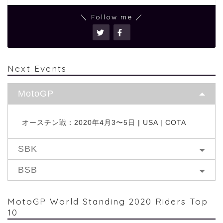
＼ Follow me ／
Next Events
MotoGP
オースチン戦：2020年4月3〜5日 | USA | COTA
SBK
BSB
MotoGP World Standing 2020 Riders Top
10