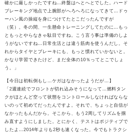
確かに厳しかったですね…終盤はへとへとでした。ハード
ブレーキング地点で上腕部がへろへろになってきて…ドゥ
ーハン風の操縦を身につけてたとこだったんですが
（笑）。冬の間、一生懸命トレーニングしてたのに…もっ
ともっとやらなきゃ駄目ですね。こう言う事は準備のしよ
うがないですね…日常生活とは違う筋肉を使うんだし。そ
れからタイヤとブレーキにも、もっと慣れていかないと。
かなり学習できたけど、まだ全体の10％ってとこでしょ
う。」
【今日は初転倒もし…ケガはなかったようだが…】
「2週連続でフロントが切れ込みそうになって…燃料タン
クがほとんど空って状態をコントロールしなければならな
いのって初めてだったんですよ。それで、ちょっと自信が
なかったもんだから。そこから、もう2周してリズムを掴
み直すようにしました。とにかく、テストはポジティブで
したよ…2014年よりも2秒も速くなった。今でもトラクシ