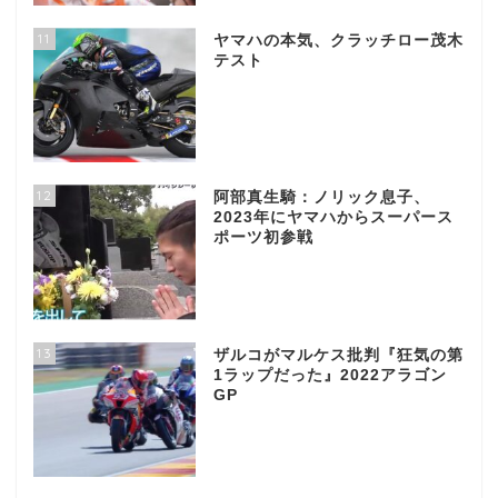
11
ヤマハの本気、クラッチロー茂木
テスト
12
阿部真生騎：ノリック息子、
2023年にヤマハからスーパース
ポーツ初参戦
13
ザルコがマルケス批判『狂気の第
1ラップだった』2022アラゴン
GP