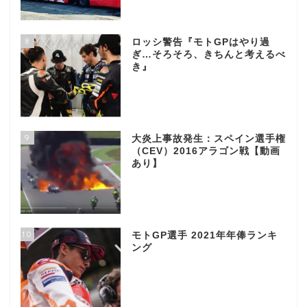
8
ロッシ警告『モトGPはやり過
ぎ…そろそろ、きちんと考えるべ
き』
9
大炎上事故発生：スペイン選手権
（CEV）2016アラゴン戦【動画
あり】
10
モトGP選手 2021年年俸ランキ
ング