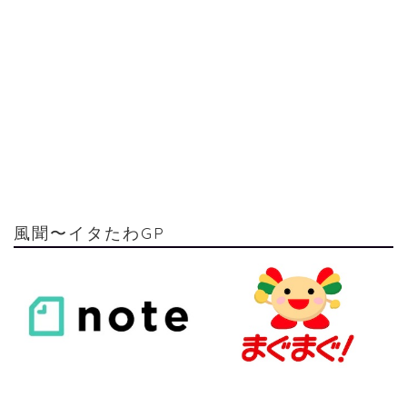
風聞〜イタたわGP