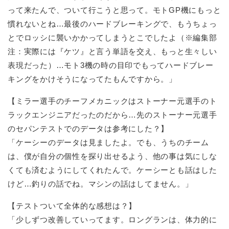
って来たんで、ついて行こうと思って。モトGP機にもっと
慣れないとね…最後のハードブレーキングで、もうちょっ
とでロッシに襲いかかってしまうとこでしたよ（※編集部
注：実際には『ケツ』と言う単語を交え、もっと生々しい
表現だった）…モト3機の時の目印でもってハードブレー
キングをかけそうになってたもんですから。」
【ミラー選手のチーフメカニックはストーナー元選手のト
ラックエンジニアだったのだから…先のストーナー元選手
のセパンテストでのデータは参考にした？】
「ケーシーのデータは見ましたよ。でも、うちのチーム
は、僕が自分の個性を探り出せるよう、他の事は気にしな
くても済むようにしてくれたんで。ケーシーとも話はした
けど…釣りの話でね。マシンの話はしてません。」
【テストついて全体的な感想は？】
「少しずつ改善していってます。ロングランは、体力的に