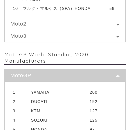
10
マルク・マルケス（SPA）HONDA
58
Moto2
Moto3
MotoGP World Standing 2020
Manufacturers
MotoGP
1
YAMAHA
200
2
DUCATI
192
3
KTM
127
4
SUZUKI
125
5
HONDA
97