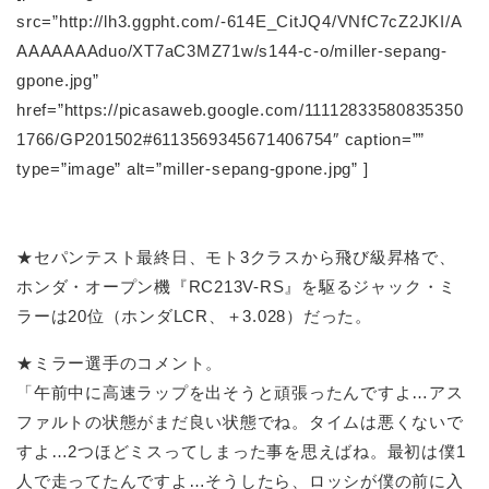
src=”http://lh3.ggpht.com/-614E_CitJQ4/VNfC7cZ2JKI/A
AAAAAAAduo/XT7aC3MZ71w/s144-c-o/miller-sepang-
gpone.jpg”
href=”https://picasaweb.google.com/11112833580835350
1766/GP201502#6113569345671406754″ caption=””
type=”image” alt=”miller-sepang-gpone.jpg” ]
★セパンテスト最終日、モト3クラスから飛び級昇格で、
ホンダ・オープン機『RC213V-RS』を駆るジャック・ミ
ラーは20位（ホンダLCR、＋3.028）だった。
★ミラー選手のコメント。
「午前中に高速ラップを出そうと頑張ったんですよ…アス
ファルトの状態がまだ良い状態でね。タイムは悪くないで
すよ…2つほどミスってしまった事を思えばね。最初は僕1
人で走ってたんですよ…そうしたら、ロッシが僕の前に入