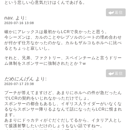
という悲しい心意気だけはくんであげる。
返信
nav.
より:
2020-07-16 13:08
確かにアレックスは最初からLCRで良かったと思う。
今シーズンは、カルのことやレプソルのシートの埋め合わせ
が付かず仕方なかったのかな。カルもザルコもホルヘに比べ
るとちょっと寂しいし。
それと、兄弟、ファクトリー、スペインチームと言うドリー
ム体制をスポンサーに強制されたとか？w
返信
だめにんげん
より:
2020-07-17 23:38
プーチが答えてますけど、あまりにホルヘの件が急だったん
でLCRの契約をいじれなかっただけでしょ。
スポンサーの都合もあるし、イギリス人ライダーがいなくな
るならスポンサー降りるよなんて話になったらLCRに恨まれ
ます。
あまりにドゥカティがぐだぐだしてるから、イタリア人とし
て援護射撃したいだけのしょうもない話ですね〜。