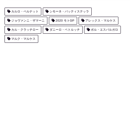
カルロ・ペルナット
シモーネ・バッティステッラ
ジョヴァンニ・ザマーニ
2020 モトGP
アレックス・マルケス
カル・クラッチロー
ダニーロ・ペトルッチ
ポル・エスパルガロ
マルク・マルケス