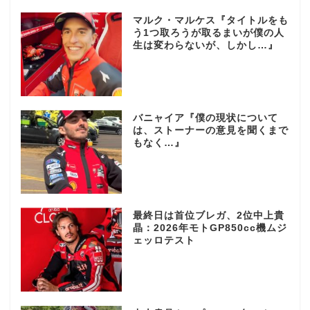
マルク・マルケス『タイトルをも
う1つ取ろうが取るまいが僕の人
生は変わらないが、しかし…』
バニャイア『僕の現状について
は、ストーナーの意見を聞くまで
もなく…』
最終日は首位ブレガ、2位中上貴
晶：2026年モトGP850cc機ムジ
ェッロテスト