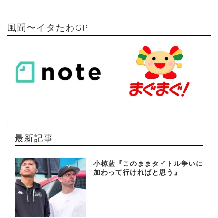
風聞〜イタたわGP
最新記事
小椋藍『このままタイトル争いに
加わって行ければと思う』