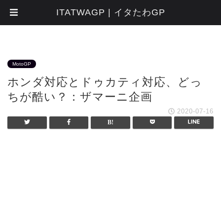
ITATWAGP | イタたわGP
MotoGP
ホンダ対応とドゥカティ対応、どっ
ちが酷い？：ザマーニ企画
2020-07-16