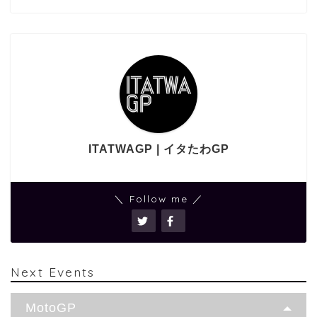
ITATWAGP | イタたわGP
＼ Follow me ／
Next Events
MotoGP