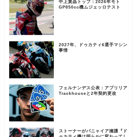
中上貴晶トップ：2026年モト
GP850cc機ムジェッロテスト
2027年、ドゥカティ6選手マシン
事情
フェルナンデス公表：アプリリア
Trackhouseと2年契約更改
ストーナーがバニャイア擁護『ド
ゥカティ機は明らかに変わってし