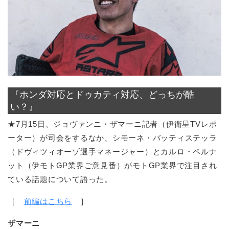
『ホンダ対応とドゥカティ対応、どっちが酷
い？』
★7月15日、ジョヴァンニ・ザマーニ記者（伊衛星TVレポ
ーター）が司会をするなか、シモーネ・バッティステッラ
（ドヴィツィオーゾ選手マネージャー）とカルロ・ペルナ
ット（伊モトGP業界ご意見番）がモトGP業界で注目され
ている話題について語った。
［
前編はこちら
］
ザマーニ