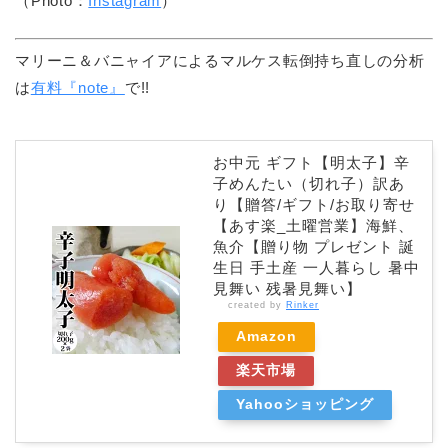
（Photo：
Instagram
）
マリーニ＆バニャイアによるマルケス転倒持ち直しの分析
は
有料『note』
で!!
お中元 ギフト【明太子】辛
子めんたい（切れ子）訳あ
り【贈答/ギフト/お取り寄せ
【あす楽_土曜営業】海鮮、
魚介【贈り物 プレゼント 誕
生日 手土産 一人暮らし 暑中
見舞い 残暑見舞い】
created by
Rinker
Amazon
楽天市場
Yahooショッピング