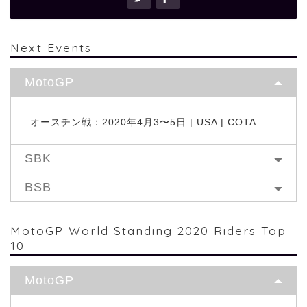
Next Events
MotoGP
オースチン戦：2020年4月3〜5日 | USA | COTA
SBK
BSB
MotoGP World Standing 2020 Riders Top
10
MotoGP