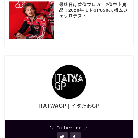
最終日は首位ブレガ、2位中上貴
晶：2026年モトGP850cc機ムジ
ェッロテスト
ITATWAGP | イタたわGP
＼ Follow me ／