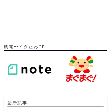
風聞〜イタたわGP
最新記事