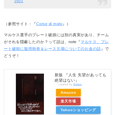
2021
（参照サイト：『
Corse di moto
』）
マルケス選手のプレート破損には別の真実があり、チーム
がそれを隠蔽したのか？って話は、note『
マルケス、プレ
ート破損に疑惑勃発＆レース欠場についてのお金の話
』で
どうぞ！
新版 『人生 失望があっても
絶望はない』
created by
Rinker
Amazon
楽天市場
Yahooショッピング