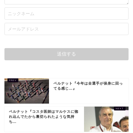
ペルナット『今年は全選手が保身に回っ
てる感じ…』
ペルナット『コスタ医師はマルケスに惚
れ込んでたから裏切られたような気持
ち...