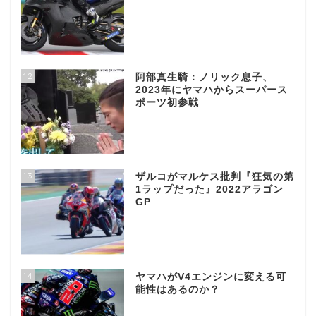
12
阿部真生騎：ノリック息子、
2023年にヤマハからスーパース
ポーツ初参戦
13
ザルコがマルケス批判『狂気の第
1ラップだった』2022アラゴン
GP
14
ヤマハがV4エンジンに変える可
能性はあるのか？