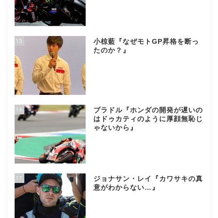
15
小椋藍『なぜモトGP昇格を断っ
たのか？』
16
ブラドル『ホンダの開発が遅いの
はドゥカティのように厚顔無恥じ
ゃないから』
17
ジョナサン・レイ『カワサキの真
意がわからない…』