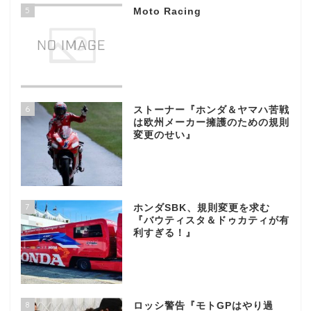
5
Moto Racing
6
ストーナー『ホンダ＆ヤマハ苦戦
は欧州メーカー擁護のための規則
変更のせい』
7
ホンダSBK、規則変更を求む
『バウティスタ＆ドゥカティが有
利すぎる！』
8
ロッシ警告『モトGPはやり過