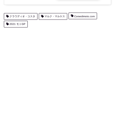
クラウディオ・コスタ
マルク・マルケス
Corsedimoto.com
2021 モトGP