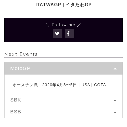
ITATWAGP | イタたわGP
＼ Follow me ／
Next Events
MotoGP
オースチン戦：2020年4月3〜5日 | USA | COTA
SBK
BSB