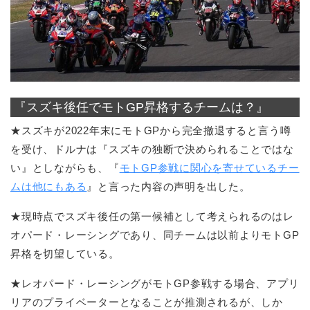
『スズキ後任でモトGP昇格するチームは？』
★スズキが2022年末にモトGPから完全撤退すると言う噂
を受け、ドルナは『スズキの独断で決められることではな
い』としながらも、『
モトGP参戦に関心を寄せているチー
ムは他にもある
』と言った内容の声明を出した。
★現時点でスズキ後任の第一候補として考えられるのはレ
オパード・レーシングであり、同チームは以前よりモトGP
昇格を切望している。
★レオパード・レーシングがモトGP参戦する場合、アプリ
リアのプライベーターとなることが推測されるが、しか