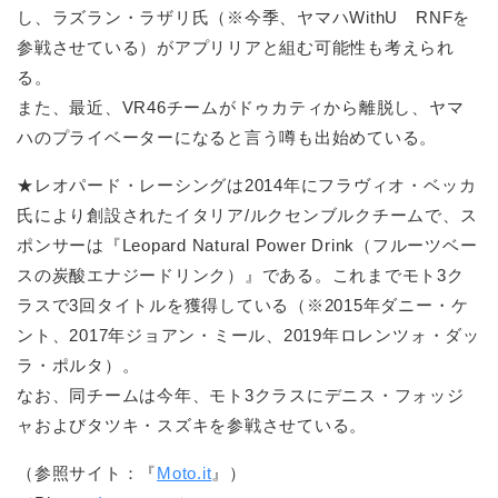
し、ラズラン・ラザリ氏（※今季、ヤマハWithU RNFを
参戦させている）がアプリリアと組む可能性も考えられ
る。
また、最近、VR46チームがドゥカティから離脱し、ヤマ
ハのプライベーターになると言う噂も出始めている。
★レオパード・レーシングは2014年にフラヴィオ・ベッカ
氏により創設されたイタリア/ルクセンブルクチームで、ス
ポンサーは『Leopard Natural Power Drink（フルーツベー
スの炭酸エナジードリンク）』である。これまでモト3ク
ラスで3回タイトルを獲得している（※2015年ダニー・ケ
ント、2017年ジョアン・ミール、2019年ロレンツォ・ダッ
ラ・ポルタ）。
なお、同チームは今年、モト3クラスにデニス・フォッジ
ャおよびタツキ・スズキを参戦させている。
（参照サイト：『
Moto.it
』）