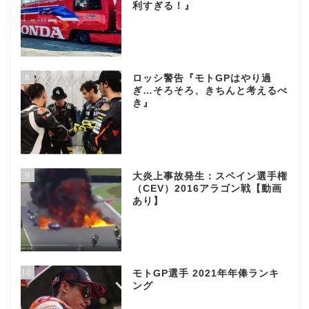
利すぎる！』
8
ロッシ警告『モトGPはやり過
ぎ…そろそろ、きちんと考えるべ
き』
9
大炎上事故発生：スペイン選手権
（CEV）2016アラゴン戦【動画
あり】
10
モトGP選手 2021年年俸ランキ
ング