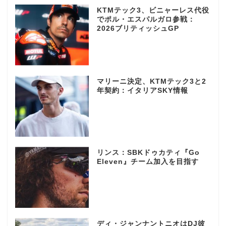
KTMテック3、ビニャーレス代役
でポル・エスパルガロ参戦：
2026ブリティッシュGP
マリーニ決定、KTMテック3と2
年契約：イタリアSKY情報
リンス：SBKドゥカティ『Go
Eleven』チーム加入を目指す
ディ・ジャンナントニオはDJ彼