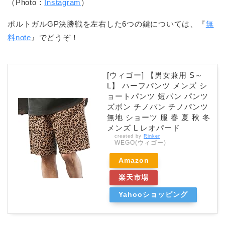
（Photo：
Instagram
）
ポルトガルGP決勝戦を左右した6つの鍵については、『
無
料note
』でどうぞ！
[ウィゴー] 【男女兼用 S～
L】 ハーフパンツ メンズ シ
ョートパンツ 短パン パンツ
ズボン チノパン チノパンツ
無地 ショーツ 服 春 夏 秋 冬
メンズ L レオパード
created by
Rinker
WEGO(ウィゴー)
Amazon
楽天市場
Yahooショッピング