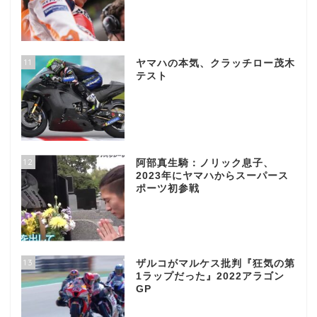
11
ヤマハの本気、クラッチロー茂木
テスト
12
阿部真生騎：ノリック息子、
2023年にヤマハからスーパース
ポーツ初参戦
13
ザルコがマルケス批判『狂気の第
1ラップだった』2022アラゴン
GP