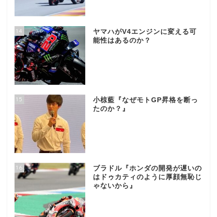
14
ヤマハがV4エンジンに変える可
能性はあるのか？
15
小椋藍『なぜモトGP昇格を断っ
たのか？』
16
ブラドル『ホンダの開発が遅いの
はドゥカティのように厚顔無恥じ
ゃないから』