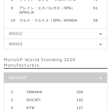
9
アレイシ・エスパルガロ（SPA）
61
APRILIA
10
マルク・マルケス（SPA）HONDA
58
Moto2
Moto3
MotoGP World Standing 2020
Manufacturers
MotoGP
1
YAMAHA
200
2
DUCATI
192
3
KTM
127