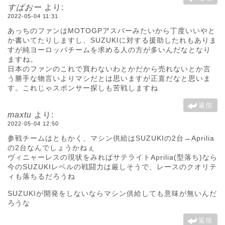
すぱおー
より:
2022-05-04 11:31
あっちのファンはMOTOGPアスパーみたいから丁度いいやと
か書いてたりしますし、SUZUKIに対する援助したれもありま
すが純ヨーロッパチームを求める人の方が多いんだなとなり
ますね。
日本のファンのこれで買わないわとかだから売れないとか言
う勝手な物言いよりマシだとは思いますが正直だなと思いま
す。これじゃスポンサー探しも苦戦しますね
返信
maxtu
より:
2022-05-04 12:50
参戦チームはともかく、マシン供給はSUZUKIの2台→Aprilia
の2台なんでしょうかねぇ
ヴィニャーレスの現状をみればサテライトAprilia(型落ち)なら
今のSUZUKIレベルの戦闘力は厳しそうで、レースのクオリテ
ィも落ちるだろうね
SUZUKIが開発をしないならマシン供給しても意味が無いんだ
ろうな
返信