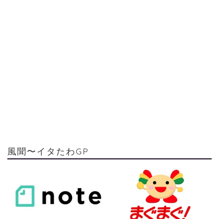
風聞〜イタたわGP