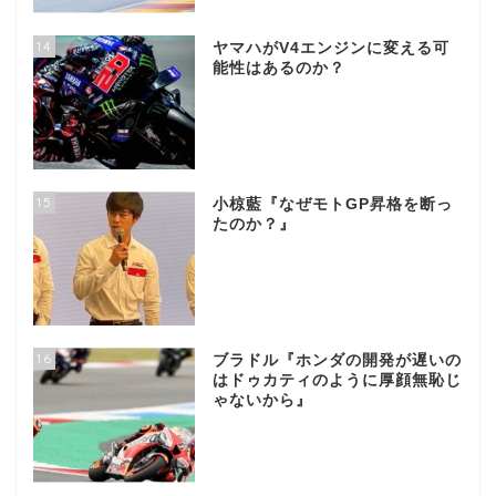
14
ヤマハがV4エンジンに変える可
能性はあるのか？
15
小椋藍『なぜモトGP昇格を断っ
たのか？』
16
ブラドル『ホンダの開発が遅いの
はドゥカティのように厚顔無恥じ
ゃないから』