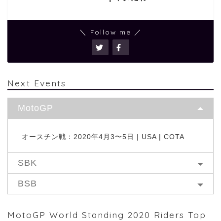
＼ Follow me ／
Next Events
MotoGP
オースチン戦：2020年4月3〜5日 | USA | COTA
SBK
BSB
MotoGP World Standing 2020 Riders Top