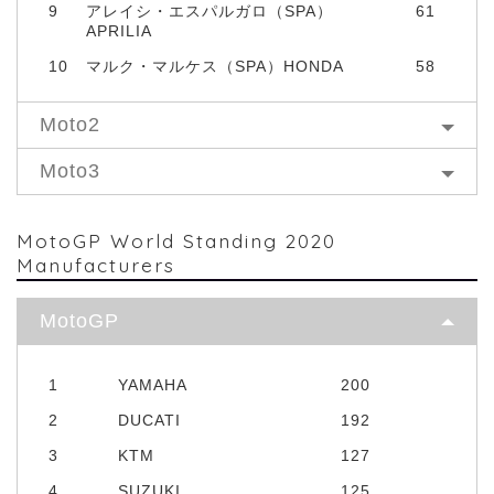
9
アレイシ・エスパルガロ（SPA）
61
APRILIA
10
マルク・マルケス（SPA）HONDA
58
Moto2
Moto3
MotoGP World Standing 2020
Manufacturers
MotoGP
1
YAMAHA
200
2
DUCATI
192
3
KTM
127
4
SUZUKI
125