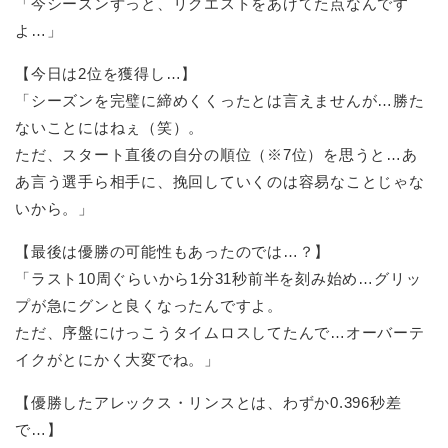
「今シーズンずっと、リクエストをあげてた点なんです
よ…」
【今日は2位を獲得し…】
「シーズンを完璧に締めくくったとは言えませんが…勝た
ないことにはねぇ（笑）。
ただ、スタート直後の自分の順位（※7位）を思うと…あ
あ言う選手ら相手に、挽回していくのは容易なことじゃな
いから。」
【最後は優勝の可能性もあったのでは…？】
「ラスト10周ぐらいから1分31秒前半を刻み始め…グリッ
プが急にグンと良くなったんですよ。
ただ、序盤にけっこうタイムロスしてたんで…オーバーテ
イクがとにかく大変でね。」
【優勝したアレックス・リンスとは、わずか0.396秒差
で…】