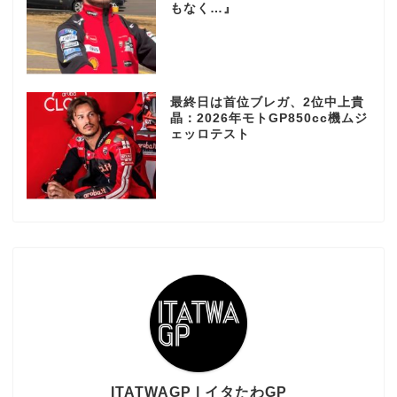
もなく…』
最終日は首位ブレガ、2位中上貴
晶：2026年モトGP850cc機ムジ
ェッロテスト
ITATWAGP | イタたわGP