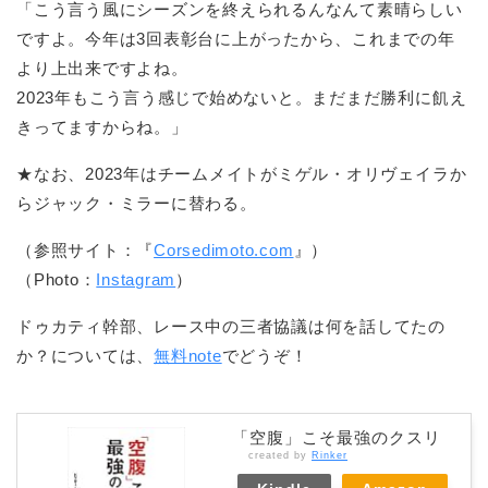
「こう言う風にシーズンを終えられるんなんて素晴らしい
ですよ。今年は3回表彰台に上がったから、これまでの年
より上出来ですよね。
2023年もこう言う感じで始めないと。まだまだ勝利に飢え
きってますからね。」
★なお、2023年はチームメイトがミゲル・オリヴェイラか
らジャック・ミラーに替わる。
（参照サイト：『
Corsedimoto.com
』）
（Photo：
Instagram
）
ドゥカティ幹部、レース中の三者協議は何を話してたの
か？については、
無料note
でどうぞ！
「空腹」こそ最強のクスリ
created by
Rinker