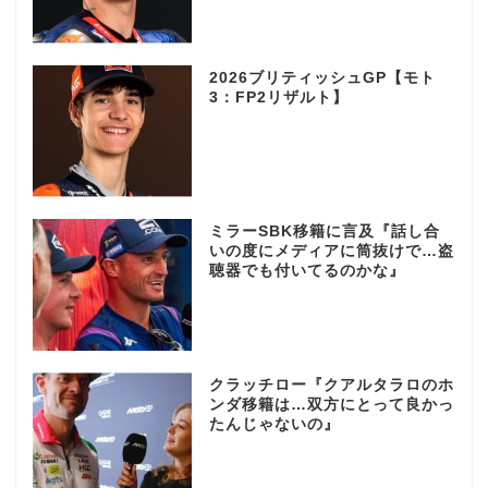
2026ブリティッシュGP【モト
3：FP2リザルト】
ミラーSBK移籍に言及『話し合
いの度にメディアに筒抜けで…盗
聴器でも付いてるのかな』
クラッチロー『クアルタラロのホ
ンダ移籍は…双方にとって良かっ
たんじゃないの』