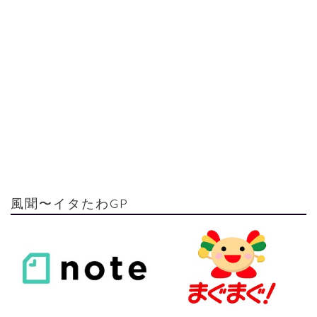
風聞〜イタたわGP