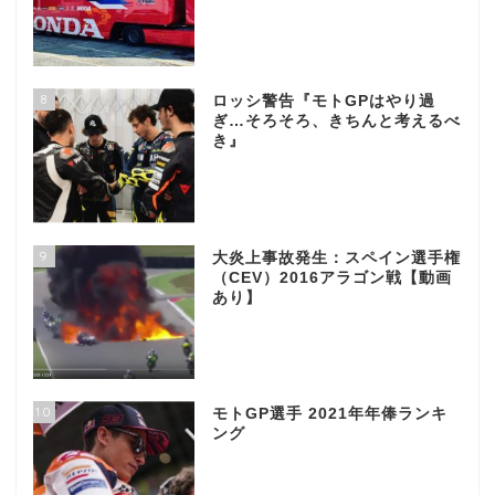
8
ロッシ警告『モトGPはやり過
ぎ…そろそろ、きちんと考えるべ
き』
9
大炎上事故発生：スペイン選手権
（CEV）2016アラゴン戦【動画
あり】
10
モトGP選手 2021年年俸ランキ
ング