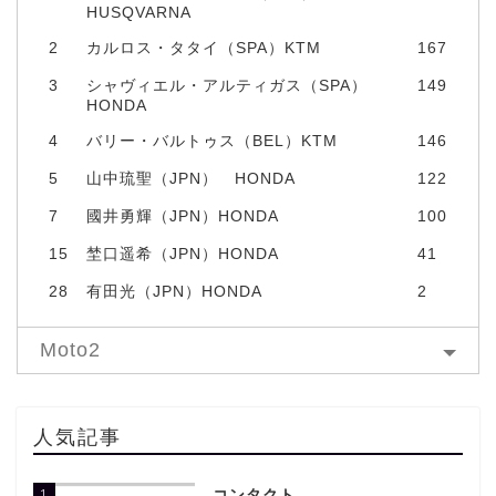
HUSQVARNA
2
カルロス・タタイ（SPA）KTM
167
3
シャヴィエル・アルティガス（SPA）
149
HONDA
4
バリー・バルトゥス（BEL）KTM
146
5
山中琉聖（JPN） HONDA
122
7
國井勇輝（JPN）HONDA
100
15
埜口遥希（JPN）HONDA
41
28
有田光（JPN）HONDA
2
Moto2
人気記事
1
コンタクト