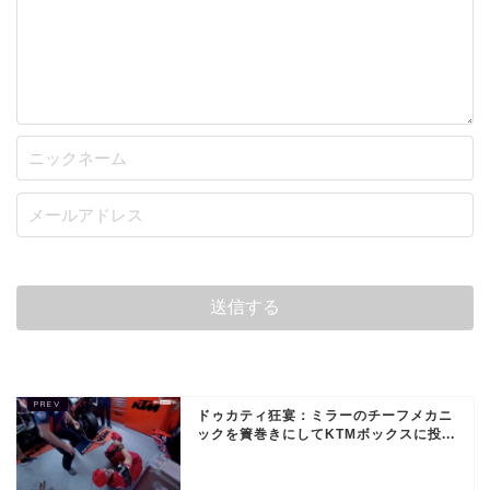
ドゥカティ狂宴：ミラーのチーフメカニ
ックを簀巻きにしてKTMボックスに投...