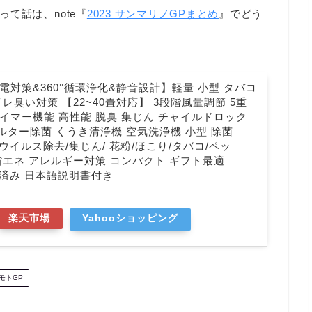
て話は、note『
2023 サンマリノGPまとめ
』でどう
電対策&360°循環浄化&静音設計】軽量 小型 タバコ
イレ臭い対策 【22~40畳対応】 3段階風量調節 5重
イマー機能 高性能 脱臭 集じん チャイルドロック
ィルター除菌 くうき清浄機 空気洗浄機 小型 除菌
/ウイルス除去/集じん/ 花粉/ほこり/タバコ/ペッ
臭 省エネ アレルギー対策 コンパクト ギフト最適
認定済み 日本語説明書付き
楽天市場
Yahooショッピング
 モトGP