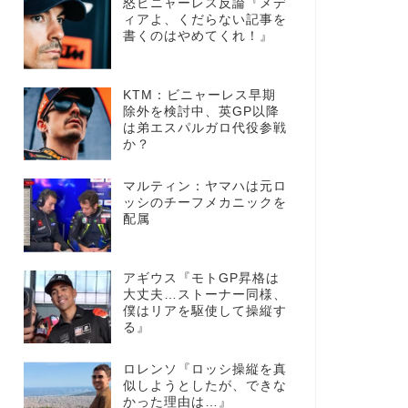
怒ビニャーレス反論『メデ
ィアよ、くだらない記事を
書くのはやめてくれ！』
KTM：ビニャーレス早期
除外を検討中、英GP以降
は弟エスパルガロ代役参戦
か？
マルティン：ヤマハは元ロ
ッシのチーフメカニックを
配属
アギウス『モトGP昇格は
大丈夫…ストーナー同様、
僕はリアを駆使して操縦す
る』
ロレンソ『ロッシ操縦を真
似しようとしたが、できな
かった理由は…』