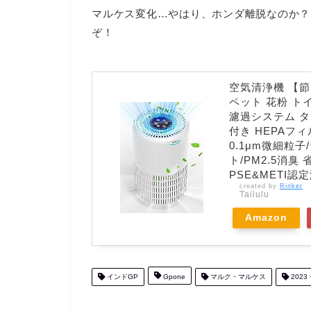
マルケス変化…やはり、ホンダ離脱なのか？っ
ぞ！
空気清浄機 【節
ペット 花粉 ト
濾過システム タ
付き HEPAフ
0.1μm微細粒子
ト/PM2.5消
PSE&METI
created by
Rinker
Tailulu
Amazon
インドGP
Gpone
マルク・マルケス
2023