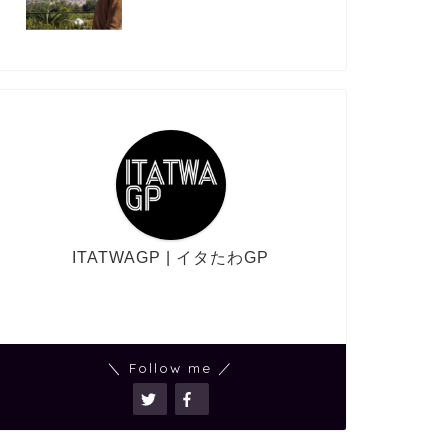
ITATWAGP | イタたわGP
＼ Follow me ／