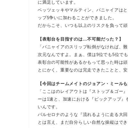
に満足しています。
ベッツェッキやマルティン、バニャイアはと
ップ5争いに加わることができました。
だからこそ、いつも以上のリスクを負って頑
【表彰台を目指すのは…不可能だった？】
「バニャイアのスリップ転倒がなければ、難
次元なんですよ。まぁ、僕は9位でも5位で
表彰台の可能性があるかもって思った時は頑
とにかく、重要なのは完走できたことと、安
【今回はチームメイトのジョアン・ミールも
「ここはのレイアウトは『ストップ＆ゴー』
ーは1速と、加速における『ピックアップ』
いんです。
バルセロナのような『流れるように走る大回
とは言え、まだ自分らしい自然な操縦はでき