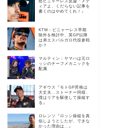
怒ビニャーレス反論『メデ
ィアよ、くだらない記事を
書くのはやめてくれ！』
KTM：ビニャーレス早期
除外を検討中、英GP以降
は弟エスパルガロ代役参戦
か？
マルティン：ヤマハは元ロ
ッシのチーフメカニックを
配属
アギウス『モトGP昇格は
大丈夫…ストーナー同様、
僕はリアを駆使して操縦す
る』
ロレンソ『ロッシ操縦を真
似しようとしたが、できな
かった理由は…』