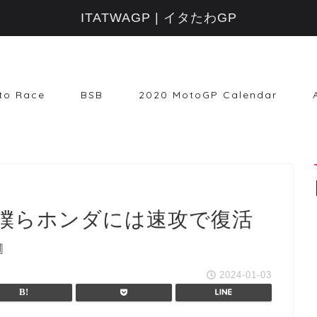
ITATWAGP | イタたわGP
to Race
BSB
2020 MotoGP Calendar
僕らホンダには速攻で復活
』
2024-01-03