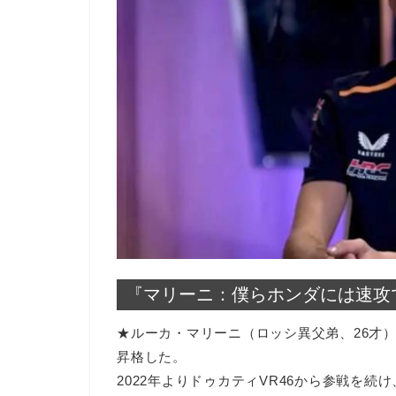
『マリーニ：僕らホンダには速攻
★ルーカ・マリーニ（ロッシ異父弟、26才）
昇格した。
2022年よりドゥカティVR46から参戦を続