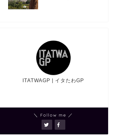
ITATWAGP | イタたわGP
＼ Follow me ／