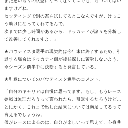
まだ思い通りの状態になってなくて…でも、近づいてはい
ますけどね。
セッティングで別の案を試してるとこなんですが、けっこ
う助けになってくれてるんで。
次までに少し時間があるから、ドゥカティが諸々を分析し
て改善してくれますよ。」
★バウティスタ選手の現契約は今年末に終了するため、引
退する場合はドゥカティ側が後任探しに苦労しないよう、
今シーズン前半中に決断すると発言している。
★引退についてのバウティスタ選手のコメント。
「自分のキャリアは自慢に思ってます。もし、もうレース
参戦は無理だろうって言われたら、引退するだろうけど…
とにかく、これまで出した結果については満足してるって
言えるでしょうね。
僕がレースに出るのは、自分が楽しいって思えて、心身共