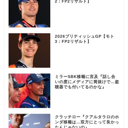
2：FP2リザルト】
2026ブリティッシュGP【モト
3：FP2リザルト】
ミラーSBK移籍に言及『話し合
いの度にメディアに筒抜けで…盗
聴器でも付いてるのかな』
クラッチロー『クアルタラロのホ
ンダ移籍は…双方にとって良かっ
たんじゃないの』