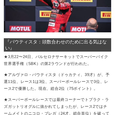
『バウティスタ：頭数合わせのために出る気はな
い』
★3月22〜24日、バルセロナサーキットでスーパーバイク
世界選手権（SBK）の第2ラウンドが行われた。
★アルヴァロ・バウティスタ（ドゥカティ、39才）が、予
選11位、レース1は3位、スーパーポールレースで3位、レ
ース2で優勝した。現在、総合2位（75ポイント）。
★スーパーポールレースでは最終コーナーでトプラク・ラ
ズガットリオグルに抜かれてしまったが、レース2ではチ
ームメイトのニコロ・ブレガ（24才、総合首位）を破って