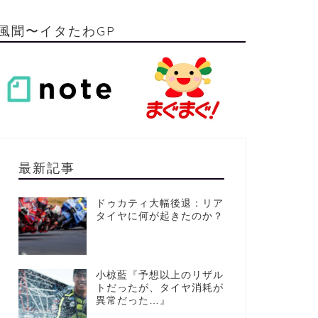
風聞〜イタたわGP
最新記事
ドゥカティ大幅後退：リア
タイヤに何が起きたのか？
小椋藍『予想以上のリザル
トだったが、タイヤ消耗が
異常だった…』