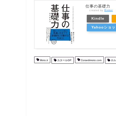
仕事の基礎力
created by
Rinker
Kindle
Yahooショ
Moto.it
カタールGP
Corsedimoto.com
ホル