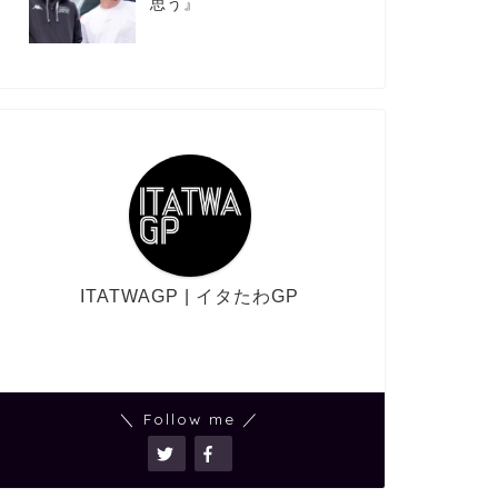
思う』
ITATWAGP | イタたわGP
＼ Follow me ／