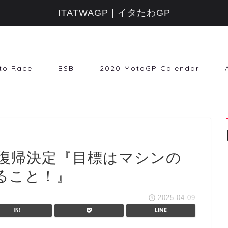
ITATWAGP | イタたわGP
to Race
BSB
2020 MotoGP Calendar
復帰決定『目標はマシンの
ること！』
2025-04-09