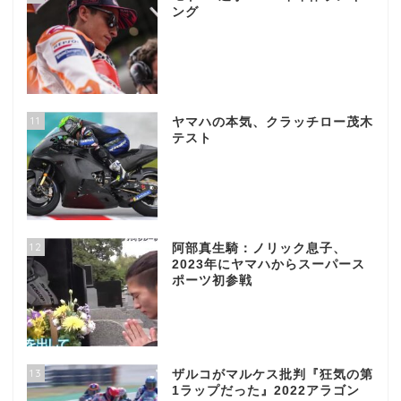
ング
11
ヤマハの本気、クラッチロー茂木
テスト
12
阿部真生騎：ノリック息子、
2023年にヤマハからスーパース
ポーツ初参戦
13
ザルコがマルケス批判『狂気の第
1ラップだった』2022アラゴン