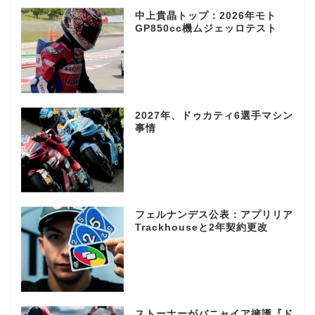
中上貴晶トップ：2026年モト
GP850cc機ムジェッロテスト
2027年、ドゥカティ6選手マシン
事情
フェルナンデス公表：アプリリア
Trackhouseと2年契約更改
ストーナーがバニャイア擁護『ド