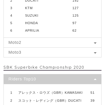
2
DUCATI
192
3
KTM
127
4
SUZUKI
125
5
HONDA
97
6
APRILIA
62
Moto2
Moto3
SBK Superbike Championship 2020
Riders Top10
1
アレックス・ロウズ（GBR）KAWASAKI
51
2
スコット・レディング（GBR）DUCATI
39