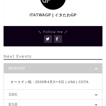
ITATWAGP | イタたわGP
＼ Follow me ／
Next Events
MotoGP
オースチン戦：2020年4月3〜5日 | USA | COTA
SBK
BSB