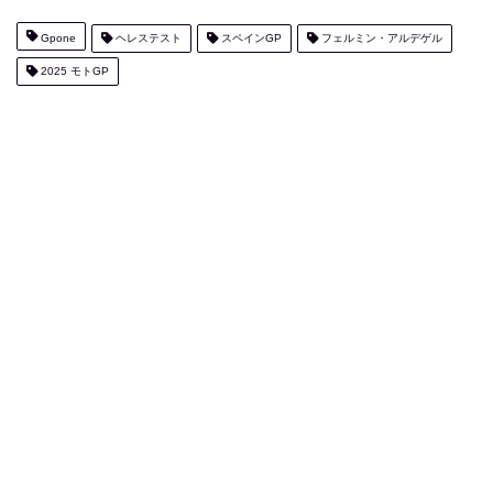
Gpone
ヘレステスト
スペインGP
フェルミン・アルデゲル
2025 モトGP