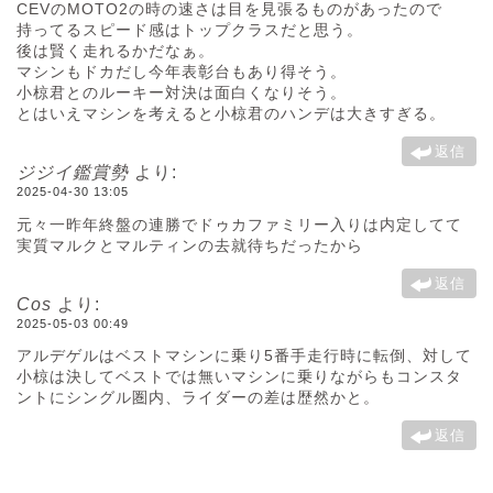
CEVのMOTO2の時の速さは目を見張るものがあったので
持ってるスピード感はトップクラスだと思う。
後は賢く走れるかだなぁ。
マシンもドカだし今年表彰台もあり得そう。
小椋君とのルーキー対決は面白くなりそう。
とはいえマシンを考えると小椋君のハンデは大きすぎる。
返信
ジジイ鑑賞勢
より:
2025-04-30 13:05
元々一昨年終盤の連勝でドゥカファミリー入りは内定してて
実質マルクとマルティンの去就待ちだったから
返信
Cos
より:
2025-05-03 00:49
アルデゲルはベストマシンに乗り5番手走行時に転倒、対して
小椋は決してベストでは無いマシンに乗りながらもコンスタ
ントにシングル圏内、ライダーの差は歴然かと。
返信