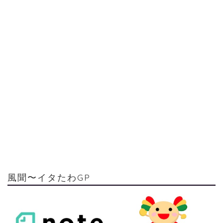
風聞〜イタたわGP