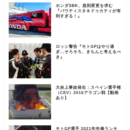
7
ホンダSBK、規則変更を求む
『バウティスタ＆ドゥカティが有
利すぎる！』
8
ロッシ警告『モトGPはやり過
ぎ…そろそろ、きちんと考えるべ
き』
9
大炎上事故発生：スペイン選手権
（CEV）2016アラゴン戦【動画
あり】
10
モトGP選手 2021年年俸ランキ