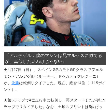
『アルデゲル：僕のマシンは兄マルケスに似てる
が、真似したいわけじゃない』
★4月27日（日）、スペインGPのモトGPクラスで
フェル
ミン・アルデゲル
（ルーキー、ドゥカティグレジーニ）
が、
決勝
は転倒リタイアした。現在、総合14位（−115ポイ
ント）。
★第6ラップで4位走行中に転倒し、再スタートしたが第19
ラップでリタイアした。なお、土曜スプリントは5位だっ