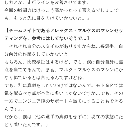
し方とか、走行ラインを改善させてます。
今回の戦闘力はけっこう高かったって言えるでしょ…で
も、もっと先に目を向けていかないと。」
【チームメイトであるアレックス・マルケスのマシンセッ
ティングを、参考にはしてないそうで…】
「それぞれ自分のスタイルがありますからね…各選手、自
分向けの作業をしていかないと。
もちろん、比較検証はするけど、でも、僕は自分自身に焦
点を当ててるんで。まぁ、マルク・マルケスのマシンにか
なり似ているとは言えるんですけどね。
でも、別に真似をしたいわけではないんで。モトＧＰでは
気を配るべき点が本当に多いじゃないですか…でも、その
一方でエンジニア陣のサポートを当てにすることもできる
んですよ。
だから、僕は（他の選手の真似をせずに）現在の状態にた
どり着いたんです。」