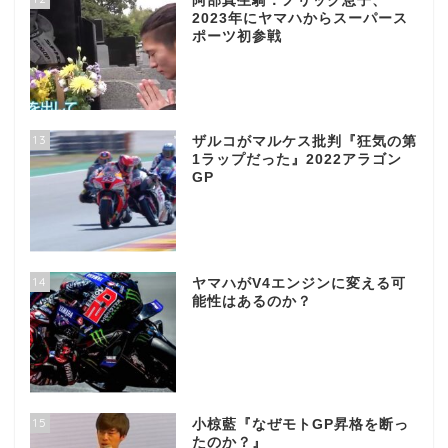
阿部真生騎：ノリック息子、
2023年にヤマハからスーパース
ポーツ初参戦
13
ザルコがマルケス批判『狂気の第
1ラップだった』2022アラゴン
GP
14
ヤマハがV4エンジンに変える可
能性はあるのか？
15
小椋藍『なぜモトGP昇格を断っ
たのか？』