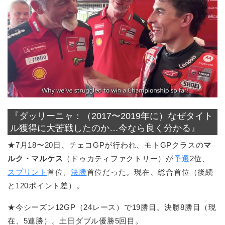
『ダッリーニャ：（2017〜2019年に）なぜタイト
ル獲得に大苦戦したのか…今なら良く分かる』
★7月18〜20日、チェコGPが行われ、モトGPクラスの
マ
ルク・マルケス
（ドゥカティファクトリー）が
予選
2位、
スプリント
首位、
決勝
首位だった。現在、総合首位（後続
と120ポイント差）。
★今シーズン12GP（24レース）で19勝目。決勝8勝目（現
在、5連勝）。土日ダブル優勝5回目。