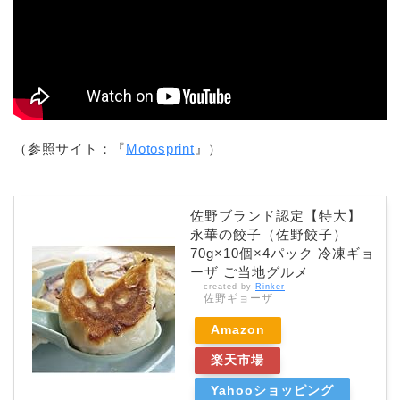
（参照サイト：『
Motosprint
』）
佐野ブランド認定【特大】
永華の餃子（佐野餃子）
70g×10個×4パック 冷凍ギョ
ーザ ご当地グルメ
created by
Rinker
佐野ギョーザ
Amazon
楽天市場
Yahooショッピング