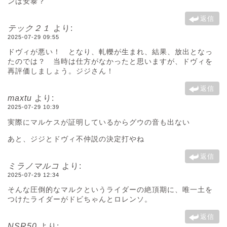
ンは安泰？
返信
テック２１
より:
2025-07-29 09:55
ドヴィが悪い！ となり、軋轢が生まれ、結果、放出となっ
たのでは？ 当時は仕方がなかったと思いますが、ドヴィを
再評価しましょう。ジジさん！
返信
maxtu
より:
2025-07-29 10:39
実際にマルケスが証明しているからグウの音も出ない
あと、ジジとドヴィ不仲説の決定打やね
返信
ミラノマルコ
より:
2025-07-29 12:34
そんな圧倒的なマルクというライダーの絶頂期に、唯一土を
つけたライダーがドビちゃんとロレンソ。
返信
NSR50
より: