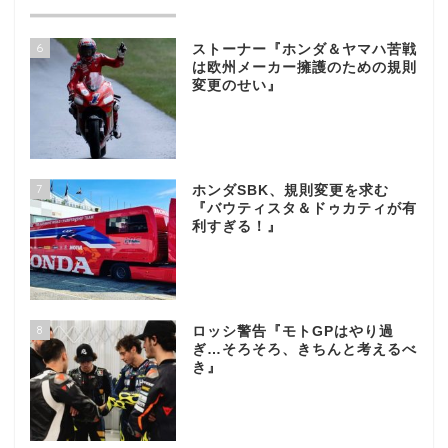
6
ストーナー『ホンダ＆ヤマハ苦戦
は欧州メーカー擁護のための規則
変更のせい』
7
ホンダSBK、規則変更を求む
『バウティスタ＆ドゥカティが有
利すぎる！』
8
ロッシ警告『モトGPはやり過
ぎ…そろそろ、きちんと考えるべ
き』