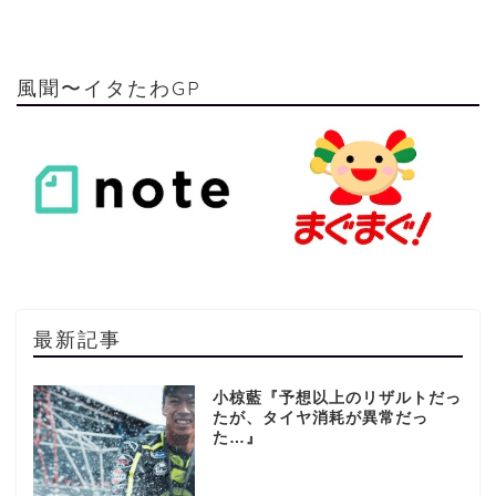
風聞〜イタたわGP
最新記事
小椋藍『予想以上のリザルトだっ
たが、タイヤ消耗が異常だっ
た…』