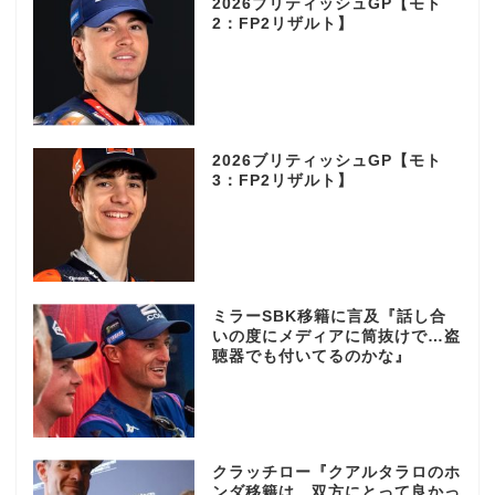
2026ブリティッシュGP【モト
2：FP2リザルト】
2026ブリティッシュGP【モト
3：FP2リザルト】
ミラーSBK移籍に言及『話し合
いの度にメディアに筒抜けで…盗
聴器でも付いてるのかな』
クラッチロー『クアルタラロのホ
ンダ移籍は…双方にとって良かっ