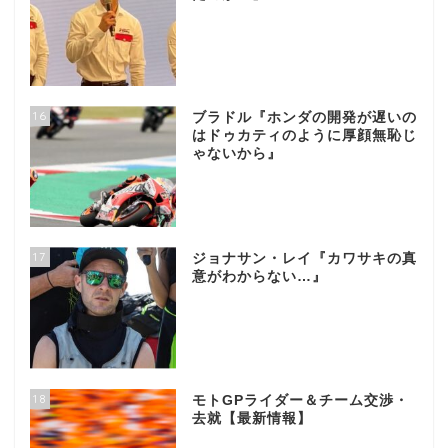
16
ブラドル『ホンダの開発が遅いの
はドゥカティのように厚顔無恥じ
ゃないから』
17
ジョナサン・レイ『カワサキの真
意がわからない…』
18
モトGPライダー＆チーム交渉・
去就【最新情報】