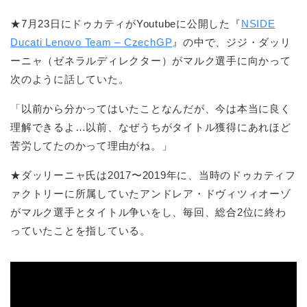
★7月23日にドゥカティがYoutubeに公開した『
NSIDE
Ducati Lenovo Team – CzechGP
』の中で、ジジ・ダッリ
ーニャ（ゼネラルディレクター）がマルク選手に向かって
次のように話していた。
「以前から分かってはいたことなんだが、今は本当に良く
理解できるよ…以前、なぜうちがタイトル獲得にあれほど
苦労してたのかって理由がね。」
★ダッリーニャ氏は2017〜2019年に、当時のドゥカティフ
ァクトリーに所属していたアンドレア・ドヴィツィオーゾ
がマルク選手とタイトル争いをし、毎回、総合2位に終わ
っていたことを指している。