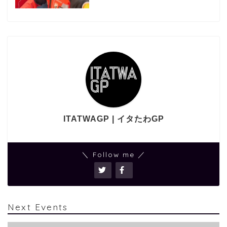
ITATWAGP | イタたわGP
＼ Follow me ／
Next Events