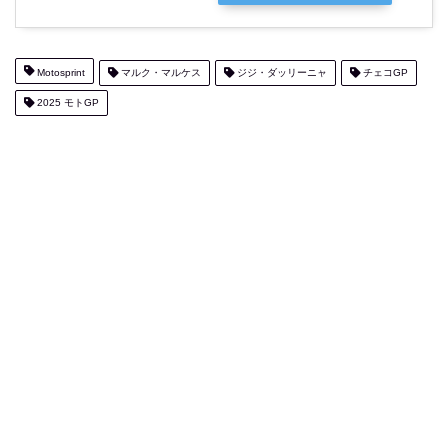
Motosprint
マルク・マルケス
ジジ・ダッリーニャ
チェコGP
2025 モトGP