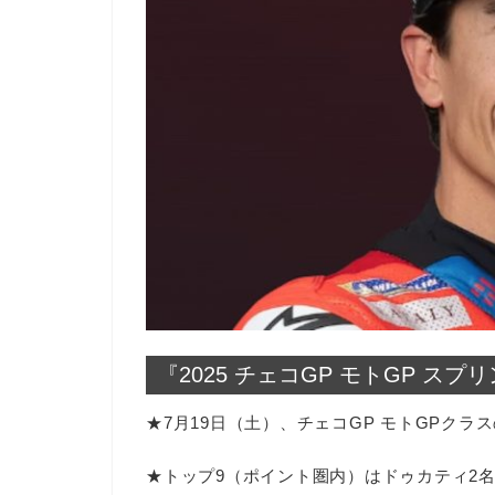
『2025 チェコGP モトGP ス
★7月19日（土）、チェコGP モトGPク
★トップ9（ポイント圏内）はドゥカティ2名