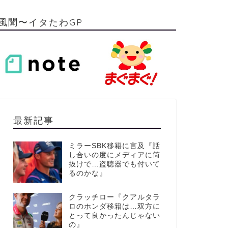
風聞〜イタたわGP
最新記事
ミラーSBK移籍に言及『話
し合いの度にメディアに筒
抜けで…盗聴器でも付いて
るのかな』
クラッチロー『クアルタラ
ロのホンダ移籍は…双方に
とって良かったんじゃない
の』