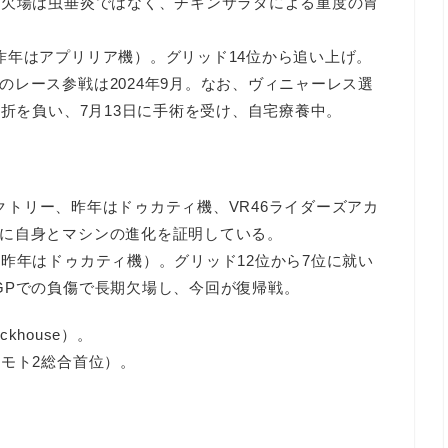
の欠場は虫垂炎ではなく、チキンサラダによる重度の胃
昨年はアプリリア機）。グリッド14位から追い上げ。
レース参戦は2024年9月。なお、ヴィニャーレス選
骨折を負い、7月13日に手術を受け、自宅療養中。
クトリー、昨年はドゥカティ機、VR46ライダーズアカ
に自身とマシンの進化を証明している。
（昨年はドゥカティ機）。グリッド12位から7位に就い
GPでの負傷で長期欠場し、今回が復帰戦。
khouse）。
はモト2総合首位）。