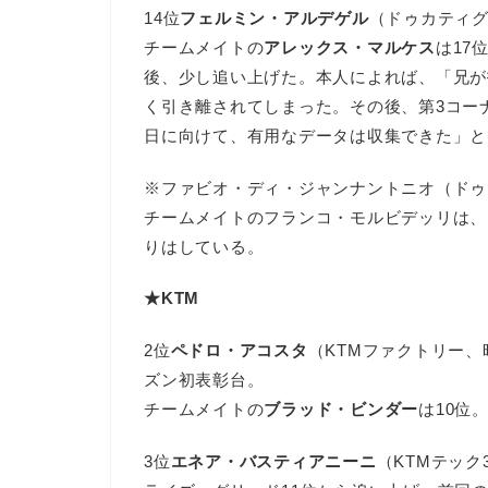
14位
フェルミン・アルデゲル
（ドゥカティグ
チームメイトの
アレックス・マルケス
は17
後、少し追い上げた。本人によれば、「兄が
く引き離されてしまった。その後、第3コー
日に向けて、有用なデータは収集できた」と
※ファビオ・ディ・ジャンナントニオ（ドゥ
チームメイトのフランコ・モルビデッリは、
りはしている。
★KTM
2位
ペドロ・アコスタ
（KTMファクトリー
ズン初表彰台。
チームメイトの
ブラッド・ビンダー
は10位
3位
エネア・バスティアニーニ
（KTMテッ