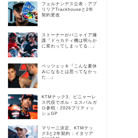
フェルナンデス公表：アプ
リリアTrackhouseと2年
契約更改
ストーナーがバニャイア擁
護『ドゥカティ機は明らか
に変わってしまってる…』
ベッツェッキ『こんな夏休
みになるとは思ってなかっ
た…』
KTMテック3、ビニャーレ
ス代役でポル・エスパルガ
ロ参戦：2026ブリティッ
シュGP
マリーニ決定、KTMテッ
ク3と2年契約：イタリア