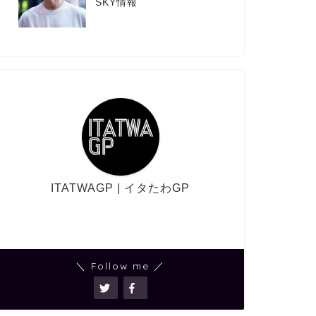
SKY情報
ITATWAGP | イタたわGP
＼ Follow me ／