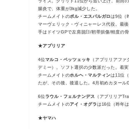
ライズ。グリッド11位から追い上げ。前回
腸炎で、体重が3kg減少した。
チームメイトの
ポル・エスパルガロ
は9位（
マーヴェリック・ヴィニャーレス代役。最後の
手はドイツGPで左肩脱臼/靭帯損傷/軽度の
★アプリリア
4位
マルコ・ベッツェッキ
（アプリリアファ
デミー）。ソフト選択の少数派だった。着実
チームメイトの
ホルヘ・マルティン
は11位
たが、その後、後退した。4月初めカタール
6位
ラウル・フェルナンデス
（アプリリアTrac
チームメイトの
アイ・オグラ
は16位（昨年
★ヤマハ