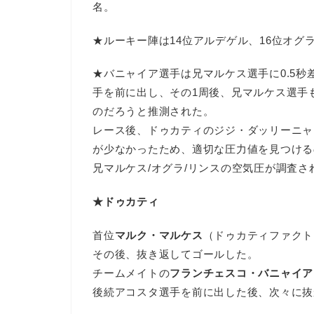
名。
★ルーキー陣は14位アルデゲル、16位オグ
★バニャイア選手は兄マルケス選手に0.5
手を前に出し、その1周後、兄マルケス選手
のだろうと推測された。
レース後、ドゥカティのジジ・ダッリーニャ
が少なかったため、適切な圧力値を見つける
兄マルケス/オグラ/リンスの空気圧が調査
★ドゥカティ
首位
マルク・マルケス
（ドゥカティファクト
その後、抜き返してゴールした。
チームメイトの
フランチェスコ・バニャイア
後続アコスタ選手を前に出した後、次々に抜