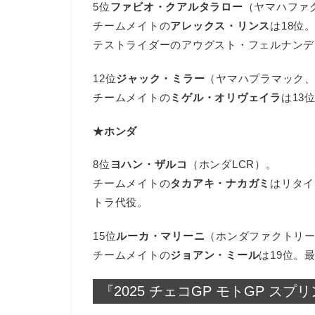
5位
ファビオ・クアルタラロー
（ヤマハファ
チームメイトの
アレックス・リンス
は18位
テストライダーのアウグスト・フェルナンデ
12位
ジャック・ミラー
（ヤマハプラマック、
チームメイトの
ミゲル・オリヴェイラ
は13
★ホンダ
8位
ヨハン・ザルコ
（ホンダLCR）。
チームメイトの
タカアキ・ナカガミ
はリタイ
トラ代役。
15位
ルーカ・マリーニ
（ホンダファクトリー
チームメイトの
ジョアン・ミール
は19位。
『2025 チェコGP モトGP ス