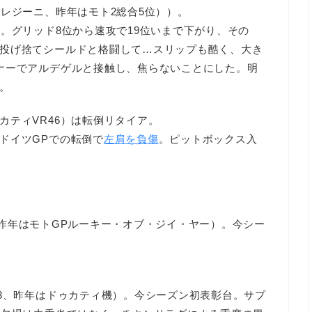
レジーニ、昨年はモト2総合5位））。
位。グリッド8位から速攻で19位いまで下がり、その
投げ捨てシールドと格闘して…スリップも酷く、大き
ナーでアルデゲルと接触し、焦らないことにした。明
。
カティVR46）は転倒リタイア。
ドイツGPでの転倒で
左肩を負傷
。ピットボックス入
、昨年はモトGPルーキー・オブ・ジイ・ヤー）。今シー
。
ク3、昨年はドゥカティ機）。今シーズン初表彰台。サプ